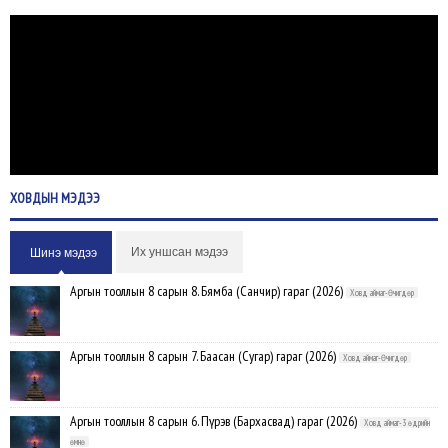
ХОВДЫН
МЭДЭЭ
Их уншсан мэдээ
Шинэ мэдээ
Аргын тооллын 8 сарын 8. Бямба (Санчир) гараг (2026)
Ховд аймаг-Өчигдөр
Аргын тооллын 8 сарын 7. Баасан (Сугар) гараг (2026)
Ховд аймаг-Өчигдөр
Аргын тооллын 8 сарын 6. Пүрэв (Бархасвад) гараг (2026)
Ховд аймаг-3 өдрийн
өмнө