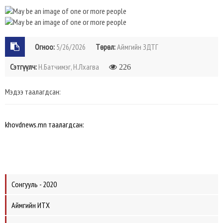
Огноо:
5/26/2026
Төрөл:
Аймгийн ЗДТГ
Сэтгүүлч:
Н.Батчимэг, Н.Лхагва
226
Мэдээ таалагдсан:
khovdnews.mn таалагдсан:
Сонгууль - 2020
Аймгийн ИТХ