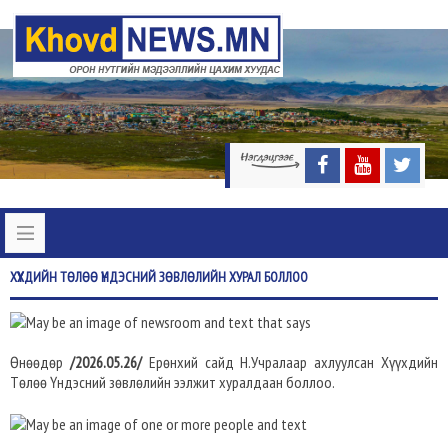
ХҮҮХДИЙН
ТӨЛӨӨ ҮНДЭСНИЙ ЗӨВЛӨЛИЙН ХУРАЛ БОЛЛОО
Өнөөдөр
/2026.05.26/
Ерөнхий сайд Н.Учралаар ахлуулсан Хүүхдийн
Төлөө Үндэсний зөвлөлийн ээлжит хуралдаан боллоо.