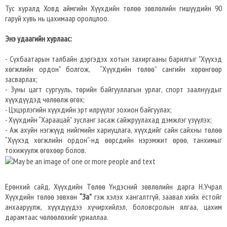
Тус хуралд Ховд аймгийн Хүүхдийн төлөө зөвлөлийн гишүүдийн 90
гаруй хувь нь цахимаар оролцлоо.
Энэ удаагийн хурлаас:
- Сүхбаатарын талбайн дэргэдэх хотын захиргааны барилгыг "Хүүхэд
хөгжлийн ордон" болгож, “Хүүхдийн төлөө” сангийн хөрөнгөөр
засварлах;
- Зуны цагт сургууль, төрийн байгууллагын урлаг, спорт заалнуудыг
хүүхдүүдэд чөлөөлж өгөх;
- Цэцэрлэгийн хүүхдийн эрт илрүүлэг зохион байгуулах;
- Хүүхдийн “Хараацай” зусланг засаж сайжруулахад дэмжлэг үзүүлэх;
- Аж ахуйн нэгжүүд нийгмийн хариуцлага, хүүхдийг сайн сайхны төлөө
“Хүүхэд хөгжлийн ордон”-нд өөрсдийн нэрэмжит өрөө, танхимыг
тохижуулж өгөхөөр болов.
Ерөнхий сайд, Хүүхдийн Төлөө Үндэсний зөвлөлийн дарга Н.Учрал
Хүүхдийн төлөө зөвхөн
“За”
гэж хэлэх хангалтгүй, заавал хийх ёстойг
анхааруулж, хүүхдүүдээ хүчирхийлэл, боловсролын ялгаа, цахим
дарамтаас чөлөөлөхийг уриаллаа.