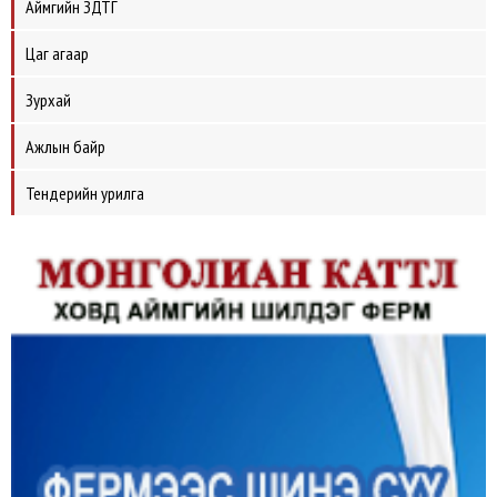
Аймгийн ЗДТГ
Цаг агаар
Зурхай
Ажлын байр
Тендерийн урилга