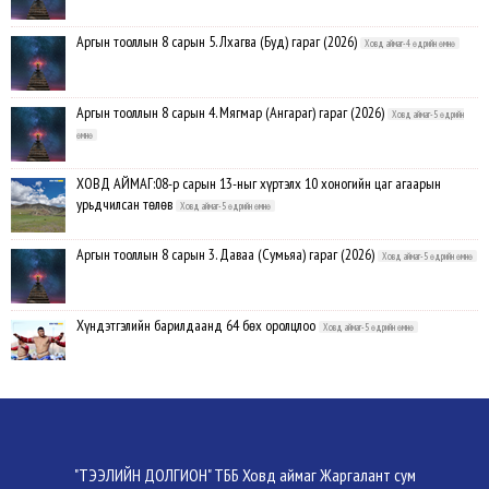
Аргын тооллын 8 сарын 5. Лхагва (Буд) гараг (2026)
Ховд аймаг-4 өдрийн өмнө
Аргын тооллын 8 сарын 4. Мягмар (Ангараг) гараг (2026)
Ховд аймаг-5 өдрийн
өмнө
ХОВД АЙМАГ:08-р сарын 13-ныг хүртэлх 10 хоногийн цаг агаарын
урьдчилсан төлөв
Ховд аймаг-5 өдрийн өмнө
Аргын тооллын 8 сарын 3. Даваа (Сумьяа) гараг (2026)
Ховд аймаг-5 өдрийн өмнө
Хүндэтгэлийн барилдаанд 64 бөх оролцлоо
Ховд аймаг-5 өдрийн өмнө
Улсын цол, чимэг хүртсэн бөхчүүд, харваачдад хүндэтгэл үзүүлэв
Ховд
аймаг-5 өдрийн өмнө
Үндэсний сурын харвааны шилдгүүд тодорлоо
Ховд аймаг-5 өдрийн өмнө
"ТЭЭЛИЙН ДОЛГИОН" ТББ Ховд аймаг Жаргалант сум