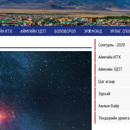
ЙН ИТХ
АЙМГИЙН ЗДТГ
БОЛОВСРОЛ
ЭРҮҮЛ МЭНД
УРЛАГ, СП
Сонгууль - 2020
Аймгийн ИТХ
Аймгийн ЗДТГ
Цаг агаар
Зурхай
Ажлын байр
Тендерийн урилга