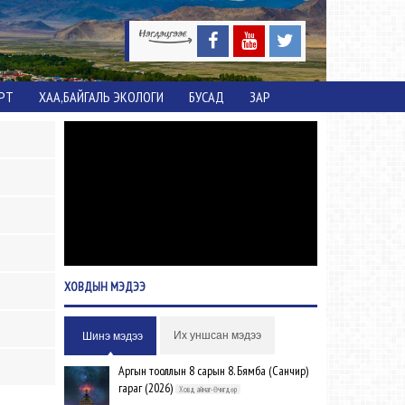
ОРТ
ХАА,БАЙГАЛЬ ЭКОЛОГИ
БУСАД
ЗАР
ХОВДЫН
МЭДЭЭ
Их уншсан мэдээ
Шинэ мэдээ
Аргын тооллын 8 сарын 8. Бямба (Санчир)
гараг (2026)
Ховд аймаг-Өчигдөр