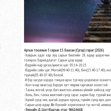
Аргын тооллын 5 сарын 15. Баасан (Сугар) гараг (2026)
-Хаврын адаг хар луу сарын билгийн 28, өдөр шарагчин ү
тохирох барилдлагат. Сарын цээр өдөр.
-Өдрийн нар ургах/шингэх цаг: 05:14-20:23.
-Өдрийн сайн цаг: Могой(09:40-11:40), бич(15:40-17:40), нох
туулай(05:40-07:40) болой.
-Үс бүү засуул хэрүүл, тэмцэл ирэх тул муу цээрлэвэл зохилт
-Хол газар явагсад баруун зүгт мөрөө гаргавал зохистой.
-Тахиа, могой, үхэр, бич жилтнээ аливаа үйлийг хийхэд эерэ
-Хонь, бич, тахиа жилтний сүлд гараг, харин бар, туулай жи
-Хүний сүлд чих, шагай, нууцын оронд, гэрийн сүлд өрх, ц
-Сарын цээр өдөр. Үйл бүхнийг хоригловол тус ихтэй, алива
-Зурхайч Д. Цогтбаатар. утас: 96616668.