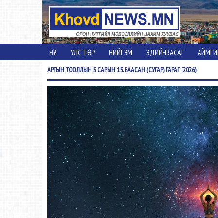
НҮҮР
УЛС ТӨР
НИЙГЭМ
ЭДИЙНЗАСАГ
АЙМГИ
АРГЫН
ТООЛЛЫН 5 САРЫН 15. БААСАН (СУГАР) ГАРАГ (2026)