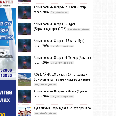
Аргын тооллын 8 сарын 7. Баасан (Сугар)
гараг (2026)
Ховд аймаг-Өчигдөр
Аргын тооллын 8 сарын 6. Пүрэв
(Бархасвад) гараг (2026)
Ховд аймаг-3 өдрийн өмнө
Аргын тооллын 8 сарын 5. Лхагва (Буд)
гараг (2026)
Ховд аймаг-3 өдрийн өмнө
Аргын тооллын 8 сарын 4. Мягмар (Ангараг)
гараг (2026)
Ховд аймаг-4 өдрийн өмнө
ХОВД АЙМАГ:08-р сарын 13-ныг хүртэлх
10 хоногийн цаг агаарын урьдчилсан төлөв
Ховд аймаг-4 өдрийн өмнө
Аргын тооллын 8 сарын 3. Даваа (Сумьяа)
гараг (2026)
Ховд аймаг-4 өдрийн өмнө
Хүндэтгэлийн барилдаанд 64 бөх оролцлоо
Ховд аймаг-5 өдрийн өмнө