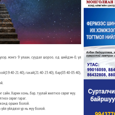
хэр, мэнгэ 9 улаан, суудал шороо, од шийдэм-0, үл
ой(19:40-21:40), гахай(21:40-23:40), бар(03:40-05:40),
ой.
г сайн. Харин хонь, бар, туулай жилтнээ сөрөг муу.
лтнээ сөрөг гараг.
онхонд орших болой.
а үйл үйлдвэл үр нь муу болой.