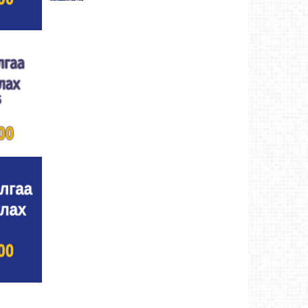
Улсын цол, чимэг хүртсэн бөхчүүд,
харваачдад хүндэтгэл үзүүлэв
Ховд аймаг-5
өдрийн өмнө
Үндэсний сурын харвааны шилдгүүд
тодорлоо
Ховд аймаг-5 өдрийн өмнө
Ахмад бөхчүүд, харваачид, уяачдад
хүндэтгэл үзүүллээ
Ховд аймаг-5 өдрийн өмнө
Шагайн харвааны шилдгүүд тодорлоо
Ховд
аймаг-5 өдрийн өмнө
Өсвөрийн барилдаанд 32 бөх оролцов
Ховд
аймаг-5 өдрийн өмнө
Аргын тооллын 8 сарын 2. Ням (Адьяа)
гараг (2026)
Ховд аймаг-5 өдрийн өмнө
Халхын Эрхэмбаяр Монгол Улсын
“УРЛАГИЙН ГАВЬЯАТ ЗҮТГЭЛТЭН” цол