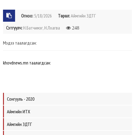
Огноо:
5/18/2026
Төрөл:
Аймгийн ЗДТГ
Сэтгүүлч:
Н.Батчимэг, Н.Лхагва
248
Мэдээ таалагдсан:
khovdnews.mn таалагдсан:
Сонгууль - 2020
Аймгийн ИТХ
Аймгийн ЗДТГ