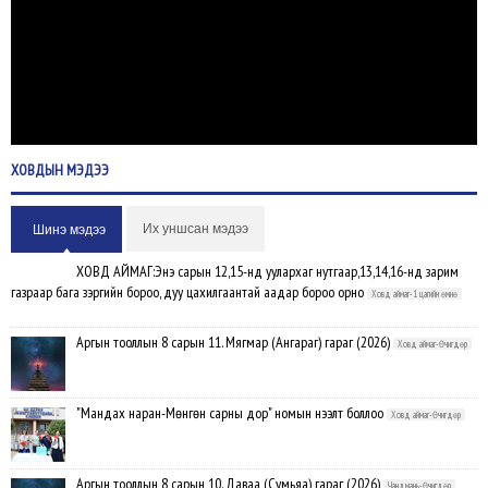
ХОВДЫН
МЭДЭЭ
Их уншсан мэдээ
Шинэ мэдээ
ХОВД АЙМАГ:Энэ сарын 12,15-нд уулархаг нутгаар,13,14,16-нд зарим
газраар бага зэргийн бороо, дуу цахилгаантай аадар бороо орно
Ховд аймаг-1 цагийн өмнө
Аргын тооллын 8 сарын 11. Мягмар (Ангараг) гараг (2026)
Ховд аймаг-Өчигдөр
"Мандах наран-Мөнгөн сарны дор" номын нээлт боллоо
Ховд аймаг-Өчигдөр
Аргын тооллын 8 сарын 10. Даваа (Сумьяа) гараг (2026)
Чандмань-Өчигдөр