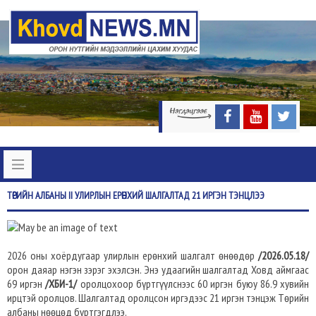
ТӨРИЙН
АЛБАНЫ II УЛИРЛЫН ЕРӨНХИЙ ШАЛГАЛТАД 21 ИРГЭН ТЭНЦЛЭЭ
2026 оны хоёрдугаар улирлын ерөнхий шалгалт өнөөдөр
/2026.05.18/
орон даяар нэгэн зэрэг эхэлсэн. Энэ удаагийн шалгалтад Ховд аймгаас
69 иргэн
/ХБИ-1/
оролцохоор бүртгүүлснээс 60 иргэн буюу 86.9 хувийн
ирцтэй оролцов. Шалгалтад оролцсон иргэдээс 21 иргэн тэнцэж Төрийн
албаны нөөцөд бүртгэгдлээ.