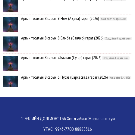
Аргын тооллын 8 сарын 9. Ням (Адьяа) гараг (2026)
Ховд аймаг-2 өдрийн өмнө
Аргын тооллын 8 сарын 8. Бямба (Санчир) гараг (2026)
Ховд аймаг-4 өдрийн өмнө
Аргын тооллын 8 сарын 7. Баасан (Сугар) гараг (2026)
Ховд аймаг-4 өдрийн өмнө
Аргын тооллын 8 сарын 6. Пүрэв (Бархасвад) гараг (2026)
Ховд аймаг-8/4/2026
Аргын тооллын 8 сарын 5. Лхагва (Буд) гараг (2026)
Ховд аймаг-8/4/2026
Аргын тооллын 8 сарын 4. Мягмар (Ангараг) гараг (2026)
Ховд аймаг-8/3/2026
"ТЭЭЛИЙН ДОЛГИОН" ТББ Ховд аймаг Жаргалант сум
УТАС: 9943-7700, 88885516