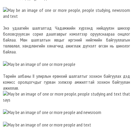
Энэ удаагийн шалгалтад Чадамжийн хүрээнд нийцүүлэн шинээр
боловсруулсан сорил даалгаврыг нэмэлтээр оруулснаараа онцлог
байлаа. Мөн шалгалтын явцыг иргэний нийгмийн байгууллагын
төлөөлөл, хөндлөнгийн хянагчид ажиглаж дүгнэлт өгсөн нь шинэлэг
байлаа.
Төрийн албаны II улирлын ерөнхий шалгалтыг зохион байгуулах дэд
комисс оролцогчдыг гурван ээлжээр амжилттай зохион байгуулан
ажиллав.