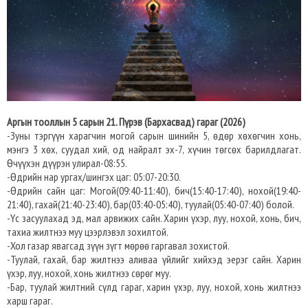
Аргын тооллын 5 сарын 21. Пүрэв (Бархасвад) гараг (2026)
-Зуны тэргүүн харагчин могой сарын шинийн 5, өдөр хөхөгчин хонь,
мэнгэ 3 хөх, суудал хий, од найралт эх-7, хүчин төгсөх барилдлагат.
Өчүүхэн дүүрэн улирал-08:55.
-Өдрийн нар ургах/шингэх цаг: 05:07-20:30.
-Өдрийн сайн цаг: Могой(09:40-11:40), бич(15:40-17:40), нохой(19:40-
21:40), гахай(21:40-23:40), бар(03:40-05:40), туулай(05:40-07:40) болой.
-Үс засуулахад эд, мал арвижих сайн. Харин үхэр, луу, нохой, хонь, бич,
тахиа жилтнээ муу цээрлэвэл зохилтой.
-Хол газар явагсад зүүн зүгт мөрөө гаргавал зохистой.
-Туулай, гахай, бар жилтнээ аливаа үйлийг хийхэд эерэг сайн. Харин
үхэр, луу, нохой, хонь жилтнээ сөрөг муу.
-Бар, туулай жилтний сүлд гараг, харин үхэр, луу, нохой, хонь жилтнээ
харш гараг.