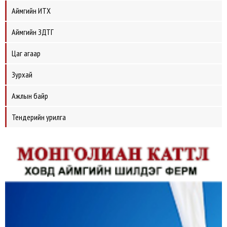
Аймгийн ИТХ
Аймгийн ЗДТГ
Цаг агаар
Зурхай
Ажлын байр
Тендерийн урилга