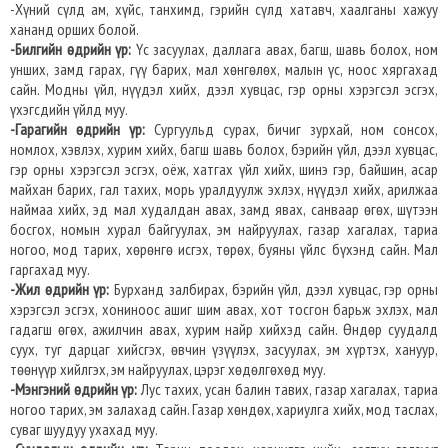
-Хүний сүлд ам, хүйс, танхимд, гэрийн сүлд хатавч, хаалганы хажуу
хананд орших болой.
-Билгийн өдрийн үр:
Үс засуулах, даллага авах, багш, шавь болох, ном
унших, замд гарах, гүү барих, мал хөнгөлөх, малын үс, ноос хяргахад
сайн. Модны үйл, нүүдэл хийх, дээл хувцас, гэр орны хэрэгсэл эсгэх,
үхэгсдийн үйлд муу.
-Гарагийн өдрийн үр:
Сургуульд сурах, бичиг зурхай, ном сонсох,
номлох, хэвлэх, хурим хийх, багш шавь болох, бэрийн үйл, дээл хувцас,
гэр орны хэрэгсэл эсгэх, оёж, хатгах үйл хийх, шинэ гэр, байшин, асар
майхан барих, гал тахих, морь уралдуулж эхлэх, нүүдэл хийх, арилжаа
наймаа хийх, эд мал худалдан авах, замд явах, санваар өгөх, шүтээн
босгох, номын хурал байгуулах, эм найруулах, газар хагалах, тариа
ногоо, мод тарих, хөрөнгө исгэх, төрөх, буяны үйлс бүхэнд сайн. Мал
гаргахад муу.
-Жил өдрийн үр:
Бурханд залбирах, бэрийн үйл, дээл хувцас, гэр орны
хэрэгсэл эсгэх, хониноос ашиг шим авах, хот тосгон барьж эхлэх, мал
гадагш өгөх, ажилчин авах, хурим найр хийхэд сайн. Өндөр суудалд
суух, туг дарцаг хийсгэх, өвчин үзүүлэх, засуулах, эм хүртэх, хануур,
төөнүүр хийлгэх, эм найруулах, цэрэг хөдөлгөхөд муу.
-Мэнгэний өдрийн үр:
Лус тахих, усан балин тавих, газар хагалах, тариа
ногоо тарих, эм залахад сайн. Газар хөндөх, хариулга хийх, мод таслах,
суваг шуудуу ухахад муу.