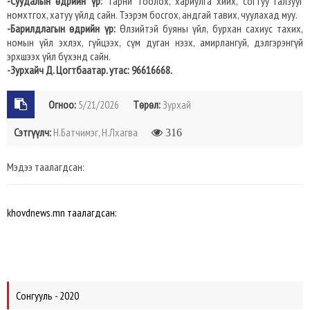
-Суудалын өдрийн үр:
Тарни тоолох, хариулга хийх, согтуу галзууг
номхтгох, хатуу үйлд сайн. Тээрэм босгох, андгай тавих, чуулахад муу.
-Барилдлагын өдрийн үр:
Өлзийтэй буяны үйл, бурхан сахиус тахих,
номын үйл эхлэх, гүйцээх, сүм дуган нээх, амирлангуй, дэлгэрэнгүй
эрхшээх үйл бүхэнд сайн.
-Зурхайч Д. Цогтбаатар. утас: 96616668.
Огноо:
5/21/2026
Төрөл:
Зурхай
Сэтгүүлч:
Н.Батчимэг, Н.Лхагва
316
Мэдээ таалагдсан:
khovdnews.mn таалагдсан:
Сонгууль - 2020