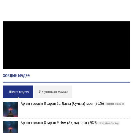
ХОВДЫН
МЭДЭЭ
Их уншсан мэдээ
Шинэ мэдээ
Аргын тооллын 8 сарын 10. Даваа (Сумьяа) гараг (2026)
Чандмань-Өнөөдөр
Аргын тооллын 8 сарын 9. Ням (Адьяа) гараг (2026)
Ховд аймаг-Өчигдөр