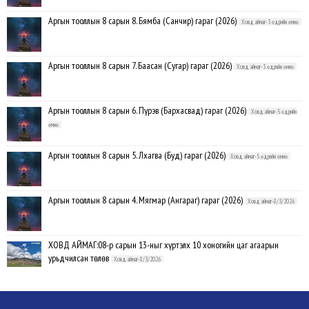
Аргын тооллын 8 сарын 8. Бямба (Санчир) гараг (2026)
Ховд аймаг-3 өдрийн өмнө
Аргын тооллын 8 сарын 7. Баасан (Сугар) гараг (2026)
Ховд аймаг-3 өдрийн өмнө
Аргын тооллын 8 сарын 6. Пүрэв (Бархасвад) гараг (2026)
Ховд аймаг-5 өдрийн
өмнө
Аргын тооллын 8 сарын 5. Лхагва (Буд) гараг (2026)
Ховд аймаг-5 өдрийн өмнө
Аргын тооллын 8 сарын 4. Мягмар (Ангараг) гараг (2026)
Ховд аймаг-8/3/2026
ХОВД АЙМАГ:08-р сарын 13-ныг хүртэлх 10 хоногийн цаг агаарын
урьдчилсан төлөв
Ховд аймаг-8/3/2026
Аргын тооллын 8 сарын 3. Даваа (Сумьяа) гараг (2026)
Ховд аймаг-8/3/2026