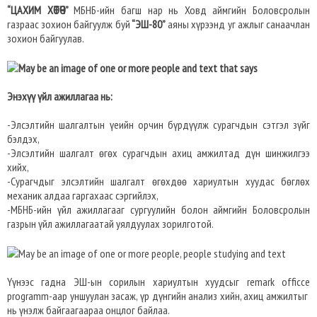
“ЦАХИМ ХӨТӨЧ”
МБНБ-ийн багш нар нь Ховд аймгийн Боловсролын
газраас зохион байгуулж буй
“ЭШ-80”
аяны хүрээнд уг ажлыг санаачлан
зохион байгуулав.
Энэхүү үйл ажиллагаа нь:
-Элсэлтийн шалгалтын үеийн орчин бүрдүүлж сурагчдын сэтгэл зүйг
бэлдэх,
-Элсэлтийн шалгалт өгөх сурагчдын ахиц амжилтад дүн шинжилгээ
хийх,
-Сурагчдыг элсэлтийн шалгалт өгөхдөө хариултын хуудас бөглөх
механик алдаа гаргахаас сэргийлэх,
-МБНБ-ийн үйл ажиллагааг сургуулийн болон аймгийн Боловсролын
газрын үйл ажиллагаатай уялдуулах зорилготой.
Үүнээс гадна ЭШ-ын сорилын хариултын хуудсыг remark officce
programm-аар уншуулан засаж, үр дүнгийн анализ хийн, ахиц амжилтыг
нь үнэлж байгаагаараа онцлог байлаа.