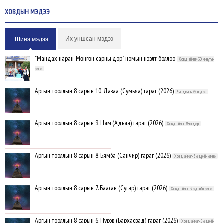
ХОВДЫН
МЭДЭЭ
Их уншсан мэдээ
Шинэ мэдээ
"Мандах наран-Мөнгөн сарны дор" номын нээлт боллоо
Ховд аймаг-30 минутын
өмнө
Аргын тооллын 8 сарын 10. Даваа (Сумьяа) гараг (2026)
Чандмань-Өчигдөр
Аргын тооллын 8 сарын 9. Ням (Адьяа) гараг (2026)
Ховд аймаг-Өчигдөр
Аргын тооллын 8 сарын 8. Бямба (Санчир) гараг (2026)
Ховд аймаг-3 өдрийн өмнө
Аргын тооллын 8 сарын 7. Баасан (Сугар) гараг (2026)
Ховд аймаг-3 өдрийн өмнө
Аргын тооллын 8 сарын 6. Пүрэв (Бархасвад) гараг (2026)
Ховд аймаг-5 өдрийн