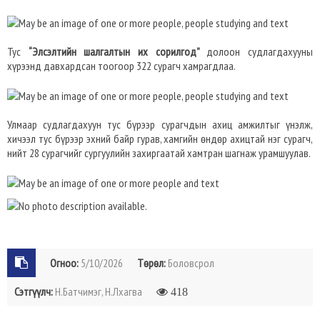
Тус
“Элсэлтийн шалгалтын их сорилгод”
долоон судлагдахууны
хүрээнд давхардсан тоогоор 322 сурагч хамрагдлаа.
Улмаар судлагдахуун тус бүрээр сурагчдын ахиц амжилтыг үнэлж,
хичээл тус бүрээр эхний байр гурав, хамгийн өндөр ахицтай нэг сурагч,
нийт 28 сурагчийг сургуулийн захиргаатай хамтран шагнаж урамшуулав.
Огноо:
5/10/2026
Төрөл:
Боловсрол
Сэтгүүлч:
Н.Батчимэг, Н.Лхагва
418