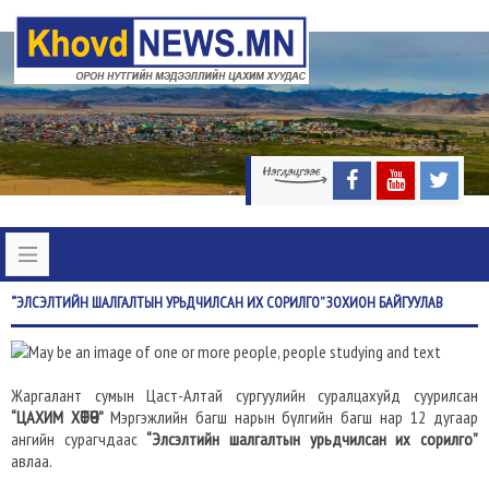
“ЭЛСЭЛТИЙН
ШАЛГАЛТЫН УРЬДЧИЛСАН ИХ СОРИЛГО” ЗОХИОН БАЙГУУЛАВ
Жаргалант сумын Цаст-Алтай сургуулийн суралцахуйд суурилсан
“ЦАХИМ ХӨТӨЧ”
Мэргэжлийн багш нарын бүлгийн багш нар 12 дугаар
ангийн сурагчдаас
“Элсэлтийн шалгалтын урьдчилсан их сорилго”
авлаа.