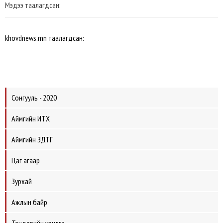
Мэдээ таалагдсан:
khovdnews.mn таалагдсан:
Сонгууль - 2020
Аймгийн ИТХ
Аймгийн ЗДТГ
Цаг агаар
Зурхай
Ажлын байр