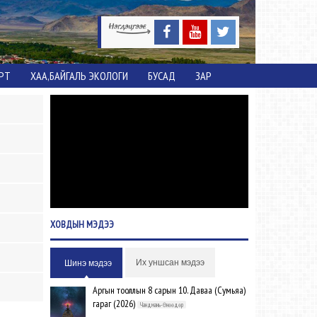
ОРТ
ХАА,БАЙГАЛЬ ЭКОЛОГИ
БУСАД
ЗАР
ХОВДЫН
МЭДЭЭ
Их уншсан мэдээ
Шинэ мэдээ
Аргын тооллын 8 сарын 10. Даваа (Сумьяа)
гараг (2026)
Чандмань-Өнөөдөр