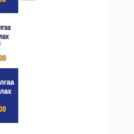
Ховд аймаг-8/3/2026
Аргын тооллын 8 сарын 3. Даваа (Сумьяа)
гараг (2026)
Ховд аймаг-8/3/2026
Хүндэтгэлийн барилдаанд 64 бөх оролцлоо
Ховд аймаг-8/3/2026
Улсын цол, чимэг хүртсэн бөхчүүд,
харваачдад хүндэтгэл үзүүлэв
Ховд
аймаг-8/2/2026
Үндэсний сурын харвааны шилдгүүд
тодорлоо
Ховд аймаг-8/2/2026
Ахмад бөхчүүд, харваачид, уяачдад
хүндэтгэл үзүүллээ
Ховд аймаг-8/2/2026
Шагайн харвааны шилдгүүд тодорлоо
Ховд
аймаг-8/2/2026
Өсвөрийн барилдаанд 32 бөх оролцов
Ховд
аймаг-8/2/2026