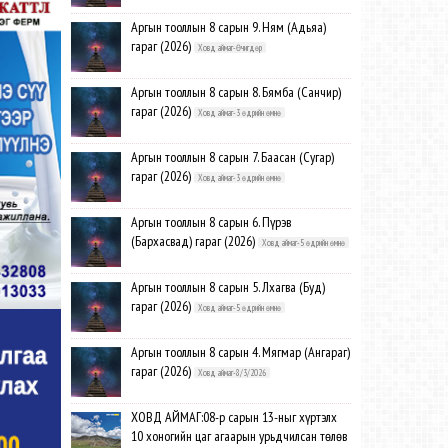
Аргын тооллын 8 сарын 9. Ням (Адьяа)
гараг (2026)
Ховд аймаг-Өчигдөр
Аргын тооллын 8 сарын 8. Бямба (Санчир)
гараг (2026)
Ховд аймаг-3 өдрийн өмнө
Аргын тооллын 8 сарын 7. Баасан (Сугар)
гараг (2026)
Ховд аймаг-3 өдрийн өмнө
Аргын тооллын 8 сарын 6. Пүрэв
(Бархасвад) гараг (2026)
Ховд аймаг-5 өдрийн өмнө
Аргын тооллын 8 сарын 5. Лхагва (Буд)
гараг (2026)
Ховд аймаг-5 өдрийн өмнө
Аргын тооллын 8 сарын 4. Мягмар (Ангараг)
гараг (2026)
Ховд аймаг-8/3/2026
ХОВД АЙМАГ:08-р сарын 13-ныг хүртэлх
10 хоногийн цаг агаарын урьдчилсан төлөв