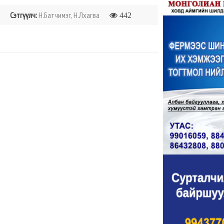
Сэтгүүлч:
Н.Батчимэг, Н.Лхагва
442