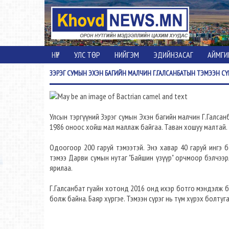
НҮҮР
УЛС ТӨР
НИЙГЭМ
ЭДИЙНЗАСАГ
АЙМГИ
ЗЭРЭГ
СУМЫН ЭХЭН БАГИЙН МАЛЧИН Г.ГАЛСАНБАТЫН ТЭМЭЭН СҮ
Улсын тэргүүний Зэрэг сумын Эхэн багийн малчин Г.Галсанб
1986 оноос хойш мал маллаж байгаа. Таван хошуу малтай. 
Одоогоор 200 гаруй тэмээтэй. Энэ хавар 40 гаруй ингэ 
тэмээ Дарви сумын нутаг "Байшин үзүүр" орчмоор бэлчээр
ярилаа.
Г.Галсанбат гуайн хотонд 2016 онд ихэр ботго мэндэлж б
болж байна. Баяр хүргэе. Тэмээн сүрэг нь түм хүрэх болтуга