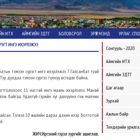
ЙН ИТХ
АЙМГИЙН ЗДТГ
БОЛОВСРОЛ
ЭРҮҮЛ МЭНД
УРЛАГ, СП
РЭГТ ИНГЭ ИХЭРЛЭЖЭЭ
Сонгууль - 2020
Аймгийн ИТХ
атын тэмээн сүрэгт ингэ ихэрлэжээ. Г.Галсанбат гуай
Аймгийн ЗДТГ
Тэр дундаа тэмээн сүргээ түлхүү өсгөдөг байна.
Цаг агаар
ботголохоос 11 настай ингэ маань ихэрлэлээ. Манай
лэж байгаа. Удахгүй гэрийн зүг дөхүүлнэ гэж малчин
Зурхай
Ажлын байр
айсан. Тэгвэл 10 жилийн дараа дахин ихэр ботготой
й.
Тендерийн урилга
ЖИЧ:Иргэний гэрэл зургийг ашиглав.