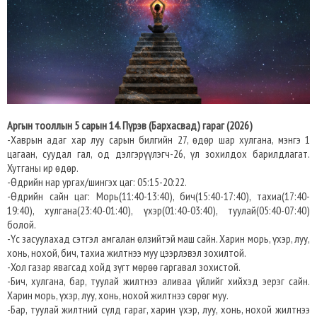
Аргын тооллын 5 сарын 14. Пүрэв (Бархасвад) гараг (2026)
-Хаврын адаг хар луу сарын билгийн 27, өдөр шар хулгана, мэнгэ 1
цагаан, суудал гал, од дэлгэрүүлэгч-26, үл зохилдох барилдлагат.
Хутганы ир өдөр.
-Өдрийн нар ургах/шингэх цаг: 05:15-20:22.
-Өдрийн сайн цаг: Морь(11:40-13:40), бич(15:40-17:40), тахиа(17:40-
19:40), хулгана(23:40-01:40), үхэр(01:40-03:40), туулай(05:40-07:40)
болой.
-Үс засуулахад сэтгэл амгалан өлзийтэй маш сайн. Харин морь, үхэр, луу,
хонь, нохой, бич, тахиа жилтнээ муу цээрлэвэл зохилтой.
-Хол газар явагсад хойд зүгт мөрөө гаргавал зохистой.
-Бич, хулгана, бар, туулай жилтнээ аливаа үйлийг хийхэд эерэг сайн.
Харин морь, үхэр, луу, хонь, нохой жилтнээ сөрөг муу.
-Бар, туулай жилтний сүлд гараг, харин үхэр, луу, хонь, нохой жилтнээ