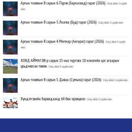
Аргын тооллын 8 сарын 6. Пүрэв (Бархасвад) гараг (2026)
Ховд аймаг-3 өдрийн
өмнө
Аргын тооллын 8 сарын 5. Лхагва (Буд) гараг (2026)
Ховд аймаг-3 өдрийн өмнө
Аргын тооллын 8 сарын 4. Мягмар (Ангараг) гараг (2026)
Ховд аймаг-4 өдрийн
өмнө
ХОВД АЙМАГ:08-р сарын 13-ныг хүртэлх 10 хоногийн цаг агаарын
урьдчилсан төлөв
Ховд аймаг-4 өдрийн өмнө
Аргын тооллын 8 сарын 3. Даваа (Сумьяа) гараг (2026)
Ховд аймаг-4 өдрийн өмнө
Хүндэтгэлийн барилдаанд 64 бөх оролцлоо
Ховд аймаг-5 өдрийн өмнө
Улсын цол, чимэг хүртсэн бөхчүүд, харваачдад хүндэтгэл үзүүлэв
Ховд
аймаг-5 өдрийн өмнө