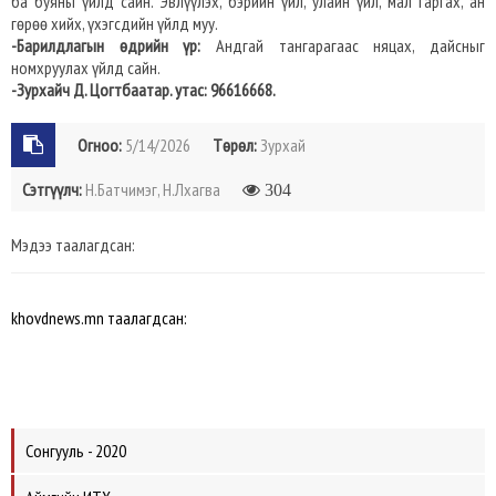
ба буяны үйлд сайн. Эвлүүлэх, бэрийн үйл, улайн үйл, мал гаргах, ан
гөрөө хийх, үхэгсдийн үйлд муу.
-Барилдлагын өдрийн үр:
Андгай тангарагаас няцах, дайсныг
номхруулах үйлд сайн.
-Зурхайч Д. Цогтбаатар. утас: 96616668.
Огноо:
5/14/2026
Төрөл:
Зурхай
Сэтгүүлч:
Н.Батчимэг, Н.Лхагва
304
Мэдээ таалагдсан:
khovdnews.mn таалагдсан:
Сонгууль - 2020