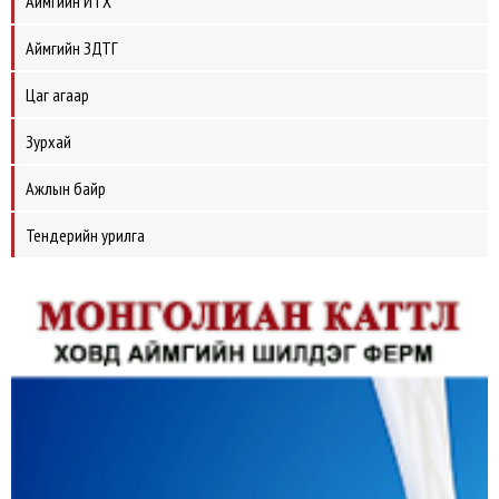
Аймгийн ИТХ
Аймгийн ЗДТГ
Цаг агаар
Зурхай
Ажлын байр
Тендерийн урилга