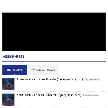
ХОВДЫН
МЭДЭЭ
Их уншсан мэдээ
Шинэ мэдээ
Аргын тооллын 8 сарын 8. Бямба (Санчир) гараг (2026)
Ховд аймаг-Өчигдөр
Аргын тооллын 8 сарын 7. Баасан (Сугар) гараг (2026)
Ховд аймаг-Өчигдөр