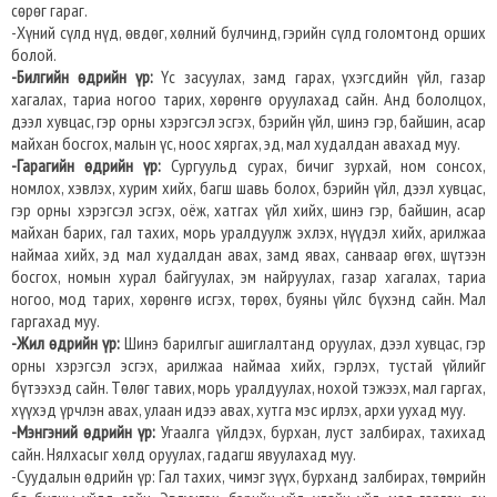
сөрөг гараг.
-Хүний сүлд нүд, өвдөг, хөлний булчинд, гэрийн сүлд голомтонд орших
болой.
-Билгийн өдрийн үр:
Үс засуулах, замд гарах, үхэгсдийн үйл, газар
хагалах, тариа ногоо тарих, хөрөнгө оруулахад сайн. Анд бололцох,
дээл хувцас, гэр орны хэрэгсэл эсгэх, бэрийн үйл, шинэ гэр, байшин, асар
майхан босгох, малын үс, ноос хяргах, эд, мал худалдан авахад муу.
-Гарагийн өдрийн үр:
Сургуульд сурах, бичиг зурхай, ном сонсох,
номлох, хэвлэх, хурим хийх, багш шавь болох, бэрийн үйл, дээл хувцас,
гэр орны хэрэгсэл эсгэх, оёж, хатгах үйл хийх, шинэ гэр, байшин, асар
майхан барих, гал тахих, морь уралдуулж эхлэх, нүүдэл хийх, арилжаа
наймаа хийх, эд мал худалдан авах, замд явах, санваар өгөх, шүтээн
босгох, номын хурал байгуулах, эм найруулах, газар хагалах, тариа
ногоо, мод тарих, хөрөнгө исгэх, төрөх, буяны үйлс бүхэнд сайн. Мал
гаргахад муу.
-Жил өдрийн үр:
Шинэ барилгыг ашиглалтанд оруулах, дээл хувцас, гэр
орны хэрэгсэл эсгэх, арилжаа наймаа хийх, гэрлэх, тустай үйлийг
бүтээхэд сайн. Төлөг тавих, морь уралдуулах, нохой тэжээх, мал гаргах,
хүүхэд үрчлэн авах, улаан идээ авах, хутга мэс ирлэх, архи уухад муу.
-Мэнгэний өдрийн үр:
Угаалга үйлдэх, бурхан, луст залбирах, тахихад
сайн. Нялхасыг хөлд оруулах, гадагш явуулахад муу.
-Суудалын өдрийн үр: Гал тахих, чимэг зүүх, бурханд залбирах, төмрийн