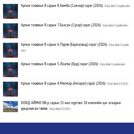
Аргын тооллын 8 сарын 8. Бямба (Санчир) гараг (2026)
Ховд аймаг-3 өдрийн өмнө
Аргын тооллын 8 сарын 7. Баасан (Сугар) гараг (2026)
Ховд аймаг-3 өдрийн өмнө
Аргын тооллын 8 сарын 6. Пүрэв (Бархасвад) гараг (2026)
Ховд аймаг-5 өдрийн
өмнө
Аргын тооллын 8 сарын 5. Лхагва (Буд) гараг (2026)
Ховд аймаг-5 өдрийн өмнө
Аргын тооллын 8 сарын 4. Мягмар (Ангараг) гараг (2026)
Ховд аймаг-8/3/2026
ХОВД АЙМАГ:08-р сарын 13-ныг хүртэлх 10 хоногийн цаг агаарын
урьдчилсан төлөв
Ховд аймаг-8/3/2026
Аргын тооллын 8 сарын 3. Даваа (Сумьяа) гараг (2026)
Ховд аймаг-8/3/2026