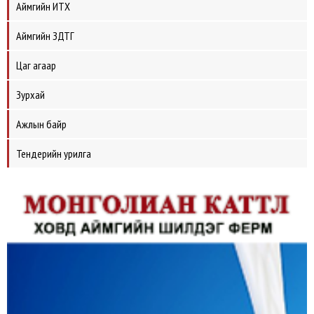
Аймгийн ИТХ
Аймгийн ЗДТГ
Цаг агаар
Зурхай
Ажлын байр
Тендерийн урилга