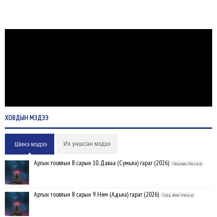
ХОВДЫН
МЭДЭЭ
Их уншсан мэдээ
Шинэ мэдээ
Аргын тооллын 8 сарын 10. Даваа (Сумьяа) гараг (2026)
Чандмань-Өнөөдөр
Аргын тооллын 8 сарын 9. Ням (Адьяа) гараг (2026)
Ховд аймаг-Өчигдөр