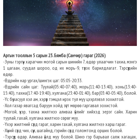
Аргын тооллын 5 сарын 23. Бямба (Санчир) гараг (2026)
-Зуны тэргүүн харагчин могой сарын шинийн 7, өдөр улаагчин тахиа, мэнгэ
1 цагаан, суудал шороо, од их морь-9, түлэх барилдлагат. Тэрсүүдийн
өдөр.
-Өдрийн нар ургах/шингэх цаг: 05:05-20:33.
-Өдрийн сайн цаг: Туулай(05:40-07:40), морь(11:40-13:40), хонь(13:40-
15:40), тахиа(17:40-19:40), хулгана(23:40-01:40), бар(03:40-05:40), болой.
-Үс бүү засуул хэл ам, хэрүүл тэмцэл ирэх тул муу цээрлэвэл зохилтой.
-Хол газар явагсад баруун хойд зүгт мөрөө гаргавал зохистой.
-Могой, үхэр, тахиа жилтнээ аливаа үйлийг хийхэд эерэг сайн. Харин
туулай, гахай, хулгана жилтнээ сөрөг муу.
-Үхэр жилтний сүлд гараг, харин гахай, хулгана жилтнээ харш гараг.
-Хүний сүлд чих, сүүж, шагайнд, гэрийн сүлд голомтонд орших болой.
-Тэрсүүд өдөр. Аливаа үйлд муу болой. Шинэ гэр барьвал салж хагацах,