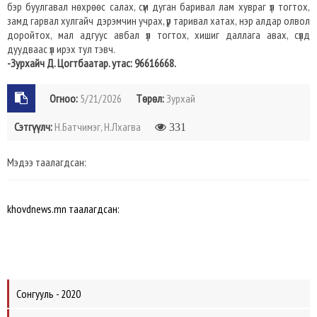
бэр буулгавал нөхрөөс салах, сүм дуган баривал лам хувраг үл тогтох,
замд гарвал хулгайч дэрэмчин учрах, үр таривал хатах, нэр алдар олвол
доройтох, мал адгуус авбал үл тогтох, хишиг даллага авах, сүлд
дуудваас үл ирэх тул тэвч.
-Зурхайч Д. Цогтбаатар. утас: 96616668.
Огноо:
5/21/2026
Төрөл:
Зурхай
Сэтгүүлч:
Н.Батчимэг, Н.Лхагва
331
Мэдээ таалагдсан:
khovdnews.mn таалагдсан:
Сонгууль - 2020