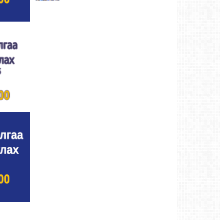
Улсын цол, чимэг хүртсэн бөхчүүд,
харваачдад хүндэтгэл үзүүлэв
Ховд аймаг-5
өдрийн өмнө
Үндэсний сурын харвааны шилдгүүд
тодорлоо
Ховд аймаг-5 өдрийн өмнө
Ахмад бөхчүүд, харваачид, уяачдад
хүндэтгэл үзүүллээ
Ховд аймаг-5 өдрийн өмнө
Шагайн харвааны шилдгүүд тодорлоо
Ховд
аймаг-5 өдрийн өмнө
Өсвөрийн барилдаанд 32 бөх оролцов
Ховд
аймаг-5 өдрийн өмнө
Аргын тооллын 8 сарын 2. Ням (Адьяа)
гараг (2026)
Ховд аймаг-5 өдрийн өмнө
Халхын Эрхэмбаяр Монгол Улсын
“УРЛАГИЙН ГАВЬЯАТ ЗҮТГЭЛТЭН” цол