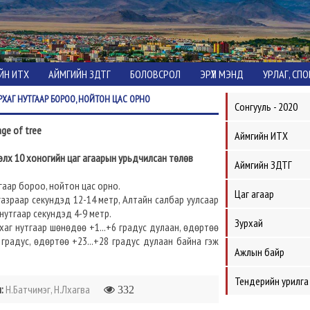
ЙН ИТХ
АЙМГИЙН ЗДТГ
БОЛОВСРОЛ
ЭРҮҮЛ МЭНД
УРЛАГ, СП
АРХАГ НУТГААР БОРОО, НОЙТОН ЦАС ОРНО
Сонгууль - 2020
Аймгийн ИТХ
тэлх 10 хоногийн цаг агаарын урьдчилсан төлөв
Аймгийн ЗДТГ
тгаар бороо, нойтон цас орно.
Цаг агаар
газраар секундэд 12-14 метр, Алтайн салбар уулсаар
нутгаар секундэд 4-9 метр.
Зурхай
хаг нутгаар шөнөдөө +1...+6 градус дулаан, өдөртөө
 градус, өдөртөө +23...+28 градус дулаан байна гэж
Ажлын байр
Тендерийн урилга
:
Н.Батчимэг, Н.Лхагва
332