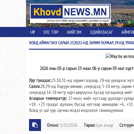
НҮҮР
УЛС ТӨР
НИЙГЭМ
ЭДИЙНЗАСАГ
АЙМГИ
ХОВД
АЙМАГ:ЭНЭ САРЫН 25,30,31-НД ЗАРИМ ГАЗРААР, 29-НД УУЛ
2026 оны 05-р сарын 25-наас 06-р сарын 03-ныг хүр
Хур тунадас:
25,30,31-нд зарим газраар, 29-нд уулархаг ну
Салхи:
28,29-нд баруун өмнөөс секундэд 5-10 метр, зарим 
секундэд 16-18 метр хүрч ширүүснэ. Бусад хугацаанд нийт 
Агаарын температур:
27-ноос нийт нутгаар дулаарч уулар
+18...+23 градус дулаан, бусад нутгаар шөнөдөө +6...+11
Ховд ус цаг уур, орчны мэдээ мэдээлэл танилцууллаа.
Огноо:
5/25/2026
Төрөл:
Цаг агаар
Сэтгүүлч