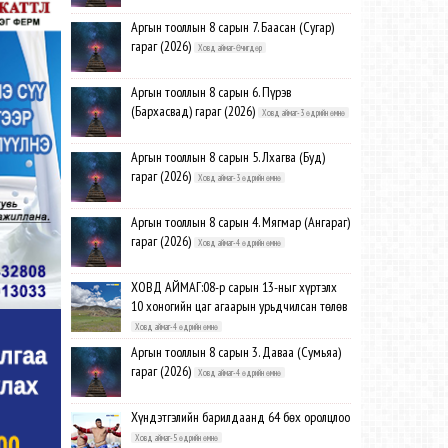
Аргын тооллын 8 сарын 7. Баасан (Сугар)
гараг (2026)
Ховд аймаг-Өчигдөр
Аргын тооллын 8 сарын 6. Пүрэв
(Бархасвад) гараг (2026)
Ховд аймаг-3 өдрийн өмнө
Аргын тооллын 8 сарын 5. Лхагва (Буд)
гараг (2026)
Ховд аймаг-3 өдрийн өмнө
Аргын тооллын 8 сарын 4. Мягмар (Ангараг)
гараг (2026)
Ховд аймаг-4 өдрийн өмнө
ХОВД АЙМАГ:08-р сарын 13-ныг хүртэлх
10 хоногийн цаг агаарын урьдчилсан төлөв
Ховд аймаг-4 өдрийн өмнө
Аргын тооллын 8 сарын 3. Даваа (Сумьяа)
гараг (2026)
Ховд аймаг-4 өдрийн өмнө
Хүндэтгэлийн барилдаанд 64 бөх оролцлоо
Ховд аймаг-5 өдрийн өмнө