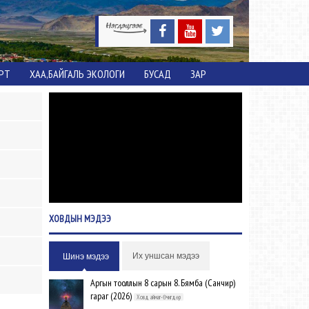
ОРТ
ХАА,БАЙГАЛЬ ЭКОЛОГИ
БУСАД
ЗАР
ХОВДЫН
МЭДЭЭ
Их уншсан мэдээ
Шинэ мэдээ
Аргын тооллын 8 сарын 8. Бямба (Санчир)
гараг (2026)
Ховд аймаг-Өчигдөр