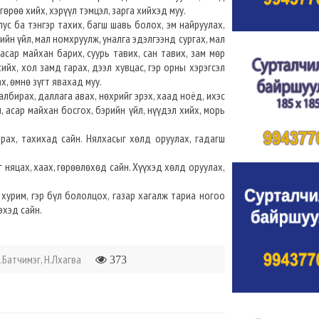
гөрөө хийх, хэрүүл тэмцэл, зарга хийхэд муу.
лус ба тэнгэр тахих, багш шавь болох, эм найруулах,
рийн үйл, мал номхруулж, уналга эдэлгээнд сургах, мал
 асар майхан барих, суурь тавих, сан тавих, зам мөр
ийх, хол замд гарах, дээл хувцас, гэр орны хэрэгсэл
ах, өмнө зүгт явахад муу.
албирах, даллага авах, нөхрийг эрэх, хаад ноёд, ихэс
, асар майхан босгох, бэрийн үйл, нүүдэл хийх, морь
ирах, тахихад сайн. Нялхасыг хөлд оруулах, гадагш
г няцах, хаах, гөрөөлөхөд сайн. Хүүхэд хөлд оруулах,
 хурим, гэр бүл бололцох, газар хагалж тариа ногоо
эхэд сайн.
.Батчимэг, Н.Лхагва
373