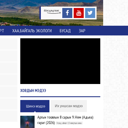
ОРТ
ХАА,БАЙГАЛЬ ЭКОЛОГИ
БУСАД
ЗАР
ХОВДЫН
МЭДЭЭ
Их уншсан мэдээ
Шинэ мэдээ
Аргын тооллын 8 сарын 9. Ням (Адьяа)
гараг (2026)
Ховд аймаг-13 минутын өмнө