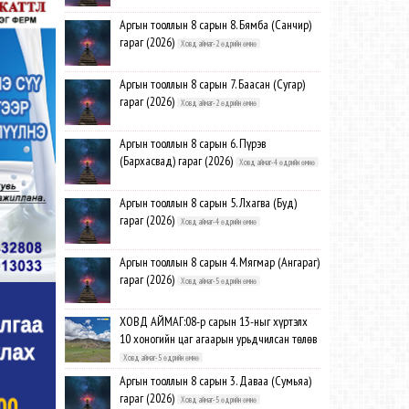
Аргын тооллын 8 сарын 8. Бямба (Санчир)
гараг (2026)
Ховд аймаг-2 өдрийн өмнө
Аргын тооллын 8 сарын 7. Баасан (Сугар)
гараг (2026)
Ховд аймаг-2 өдрийн өмнө
Аргын тооллын 8 сарын 6. Пүрэв
(Бархасвад) гараг (2026)
Ховд аймаг-4 өдрийн өмнө
Аргын тооллын 8 сарын 5. Лхагва (Буд)
гараг (2026)
Ховд аймаг-4 өдрийн өмнө
Аргын тооллын 8 сарын 4. Мягмар (Ангараг)
гараг (2026)
Ховд аймаг-5 өдрийн өмнө
ХОВД АЙМАГ:08-р сарын 13-ныг хүртэлх
10 хоногийн цаг агаарын урьдчилсан төлөв
Ховд аймаг-5 өдрийн өмнө
Аргын тооллын 8 сарын 3. Даваа (Сумьяа)
гараг (2026)
Ховд аймаг-5 өдрийн өмнө