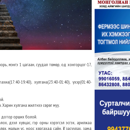
орь, мэнгэ 1 цагаан, суудал төмөр, од хонгорцог-17,
ахиа(17:40-19:40), хулгана(23:40-01:40), үхэр(01:40-
ой.
. Харин хулгана жилтнээ сөрөг муу.
гэр дотор орших болой.
ох, дээл хувцас, гэр орны хэрэгсэл эсгэх, арилжаа
лөх, малын үс, ноос хяргахад сайн. Үс засуулах, замд