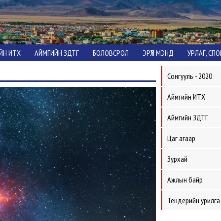
ЙН ИТХ
АЙМГИЙН ЗДТГ
БОЛОВСРОЛ
ЭРҮҮЛ МЭНД
УРЛАГ, СП
Сонгууль - 2020
Аймгийн ИТХ
Аймгийн ЗДТГ
Цаг агаар
Зурхай
Ажлын байр
Тендерийн урилга