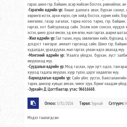
гарах, шинэ гэр, байшин, асар майхан босгох, равнайлах, ан 
-Гарагийн өдрийн үр:
Хишиг даллага авах, бурхан сахиус, 
хөрөнгө исгэх, архи нэрэх, сүм хийд босгох, хурим хийх, бэ
хөнгөлөх, газар хагалах, тариа ногоо тарих, гэр, байшин,
гаргах, хот байгуулахад сайн. Эхэлж ном сонсох, нүүдэл х
эсгэх, шинэ дээл өмсөх, эд юм өгөх, мал гаргах, шарил шата
-Жил өдрийн үр:
Гал тахих, нууц зөвлөгөөн хийх, бурханд з
дээдэст тангараг, амлалт гаргахад сайн. Шинэ гэр, байшин
худалдах, уралдуулах, мал гаргах, улаан идээ авахад муу.
-Мэнгэний өдрийн үр:
Угаалга үйлдэх, бурхан, луст залб
явуулахад муу.
-Суудалын өдрийн үр:
Мод таслах, зүүн зүгт одох, тангара
хүүхэд гадагш явуулах, хүүр түлэх, цэрэг хөдөлгөх муу.
-Барилдлагын өдрийн үр:
Сайн үйлс үүсгэх, баясгалангийн
тарих, шинээр хувцас өмсөх, чимэг зүүх, бүжиг наадам үйлд
-Зурхайч Д. Цогтбаатар. утас: 96616668.
Огноо:
5/31/2026
Төрөл:
Зурхай
Сэтгүүлч:
Н
Мэдээ таалагдсан: