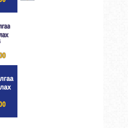
Хүндэтгэлийн барилдаанд 64 бөх оролцлоо
Ховд аймаг-8/3/2026
Улсын цол, чимэг хүртсэн бөхчүүд,
харваачдад хүндэтгэл үзүүлэв
Ховд
аймаг-8/2/2026
Үндэсний сурын харвааны шилдгүүд
тодорлоо
Ховд аймаг-8/2/2026
Ахмад бөхчүүд, харваачид, уяачдад
хүндэтгэл үзүүллээ
Ховд аймаг-8/2/2026
Шагайн харвааны шилдгүүд тодорлоо
Ховд
аймаг-8/2/2026
Өсвөрийн барилдаанд 32 бөх оролцов
Ховд
аймаг-8/2/2026
Аргын тооллын 8 сарын 2. Ням (Адьяа)
гараг (2026)
Ховд аймаг-8/2/2026