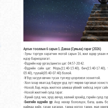
Аргын тооллын 6 сарын 1. Даваа (Сумьяа) гараг (2026)
-Зуны тэргүүн харагчин могой сарын 16, жил өдөр улаан м
идэр барилдлагат.
-Өдрийн нар ургах/шингэх цаг: 04:57-20:42.
-Өдрийн сайн цаг: Морь(11:40-13:40), бич(15:40-17:40), т
03:40), туулай(05:40-07:40) болой.
-Үс бүү засуул өвчин тусах тул муу цээрлэвэл зохилтой.
-Хол газар явагсад баруун урд зүгт мөрөө гаргавал зохист
-Нохой, бар, морь жилтнээ аливаа үйлийг хийхэд эерэг сайн
-Нохой жилтний сүлд гараг.
-Хүний сүлд чих, эрүү, өвчүү, хөлний эрхийд, гэрийн сүлд 
-Билгийн өдрийн үр:
Анд нөхөр бололцох, багш, шавь бол
наймаа хийх, газар хагалах, тариа ногоо тарих, мал хөнгө