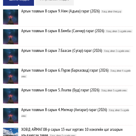
Аргын тооллын 8 сарын 9. Ням (Адьяа) гараг (2026)
Ховд аймаг-Өчигдөр
Аргын тооллын 8 сарын 8. Бямба (Санчир) гараг (2026)
Ховд аймаг-2 өдрийн өмнө
Аргын тооллын 8 сарын 7. Баасан (Сугар) гараг (2026)
Ховд аймаг-2 өдрийн өмнө
Аргын тооллын 8 сарын 6. Пүрэв (Бархасвад) гараг (2026)
Ховд аймаг-4 өдрийн
өмнө
Аргын тооллын 8 сарын 5. Лхагва (Буд) гараг (2026)
Ховд аймаг-5 өдрийн өмнө
Аргын тооллын 8 сарын 4. Мягмар (Ангараг) гараг (2026)
Ховд аймаг-5 өдрийн
өмнө
ХОВД АЙМАГ:08-р сарын 13-ныг хүртэлх 10 хоногийн цаг агаарын
урьдчилсан төлөв
Ховд аймаг-5 өдрийн өмнө