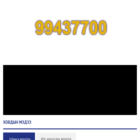
ХОВДЫН
МЭДЭЭ
Их уншсан мэдээ
Шинэ мэдээ