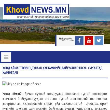
ХОВД
АЙМАГ:ТӨВЛӨРСӨН ДУЛААН ХАНГАМЖИЙН БАЙГУУЛЛАГЫНХАН СУРГАЛТАД
ХАМРАГДАВ
Ховд аймгийн Эрчим хүчний зохицуулах зөвлөлөөс тусгай зөвшөөрөл
эзэмшигч байгууллагуудын олгосон тусгай зөвшөөрлийнхөө нөхцөл,
шаардлагын хэрэгжилтийг хянах, үйл ажиллагаатай танилцах, орон
нутгийн дулаан хангамжийн байгууллагуудын удирдлага, инженер