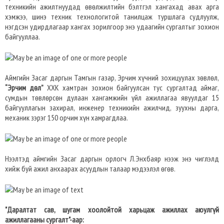
техникийн ажилтнуудад өвөлжилтийн бэлтгэл хангахад авах арга
хэмжээ, шинэ техник технологитой танилцаж туршлага судлуулж,
нэгдсэн удирдлагаар хангах зорилгоор энэ удаагийн сургалтыг зохион
байгууллаа.
Аймгийн Засаг даргын Тамгын газар, Эрчим хүчний зохицуулах зөвлөл,
“Эрчим дөл”
ХХК хамтран зохион байгуулсан тус сургалтад аймаг,
сумдын төвлөрсөн дулаан хангамжийн үйл ажиллагаа явуулдаг 15
байгууллагын захирал, инженер техникийн ажилчид, зуухны дарга,
механик зэрэг 150 орчим хүн хамрагдлаа.
Нээлтэд аймгийн Засаг даргын орлогч Л.Энхбаяр нээж энэ чиглэлд
хийж буй ажил анхаарах асуудлын талаар мэдээлэл өгөв.
"Даралтат сав, шугам хоолойтой харьцаж ажиллах аюулгүй
ажиллагааны сургалт"-аар: