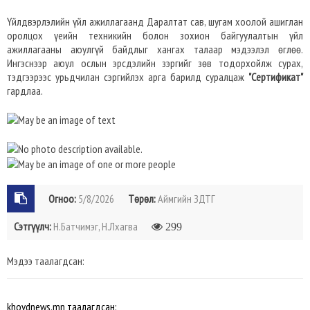
Үйлдвэрлэлийн үйл ажиллагаанд Даралтат сав, шугам хоолой ашиглан
оролцох үеийн техникийн болон зохион байгуулалтын үйл
ажиллагааны аюулгүй байдлыг хангах талаар мэдээлэл өглөө.
Ингэснээр аюул ослын эрсдэлийн зэргийг зөв тодорхойлж сурах,
тэдгээрээс урьдчилан сэргийлэх арга барилд суралцаж
"Сертификат"
гардлаа.
Огноо:
5/8/2026
Төрөл:
Аймгийн ЗДТГ
Сэтгүүлч:
Н.Батчимэг, Н.Лхагва
299
Мэдээ таалагдсан:
khovdnews.mn таалагдсан: