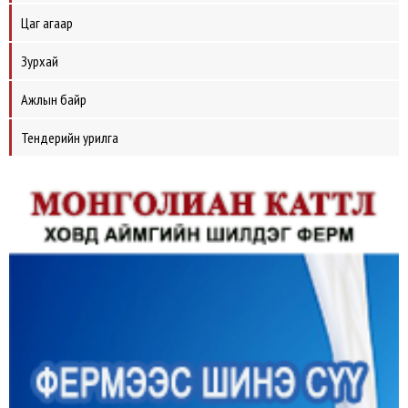
Цаг агаар
Зурхай
Ажлын байр
Тендерийн урилга