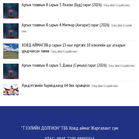
Аргын тооллын 8 сарын 5. Лхагва (Буд) гараг (2026)
Ховд аймаг-3 өдрийн өмнө
Аргын тооллын 8 сарын 4. Мягмар (Ангараг) гараг (2026)
Ховд аймаг-4 өдрийн
өмнө
ХОВД АЙМАГ:08-р сарын 13-ныг хүртэлх 10 хоногийн цаг агаарын
урьдчилсан төлөв
Ховд аймаг-4 өдрийн өмнө
Аргын тооллын 8 сарын 3. Даваа (Сумьяа) гараг (2026)
Ховд аймаг-4 өдрийн өмнө
Хүндэтгэлийн барилдаанд 64 бөх оролцлоо
Ховд аймаг-5 өдрийн өмнө
Улсын цол, чимэг хүртсэн бөхчүүд, харваачдад хүндэтгэл үзүүлэв
Ховд
аймаг-5 өдрийн өмнө
Үндэсний сурын харвааны шилдгүүд тодорлоо
Ховд аймаг-5 өдрийн өмнө
"ТЭЭЛИЙН ДОЛГИОН" ТББ Ховд аймаг Жаргалант сум
УТАС: 9943-7700, 88885516