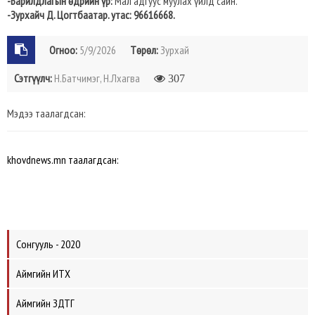
-Барилдлагын өдрийн үр:
Мал адгуус муулах үйлд сайн.
-Зурхайч Д. Цогтбаатар. утас: 96616668.
Огноо:
5/9/2026
Төрөл:
Зурхай
Сэтгүүлч:
Н.Батчимэг, Н.Лхагва
307
Мэдээ таалагдсан:
khovdnews.mn таалагдсан:
Сонгууль - 2020
Аймгийн ИТХ
Аймгийн ЗДТГ