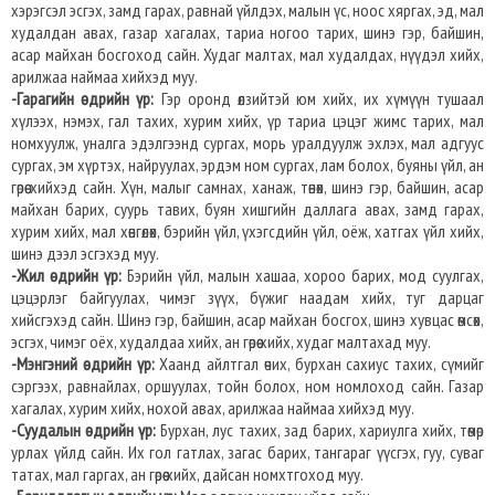
хэрэгсэл эсгэх, замд гарах, равнай үйлдэх, малын үс, ноос хяргах, эд, мал
худалдан авах, газар хагалах, тариа ногоо тарих, шинэ гэр, байшин,
асар майхан босгоход сайн. Худаг малтах, мал худалдах, нүүдэл хийх,
арилжаа наймаа хийхэд муу.
-Гарагийн өдрийн үр:
Гэр оронд өлзийтэй юм хийх, их хүмүүн тушаал
хүлээх, нэмэх, гал тахих, хурим хийх, үр тариа цэцэг жимс тарих, мал
номхуулж, уналга эдэлгээнд сургах, морь уралдуулж эхлэх, мал адгуус
сургах, эм хүртэх, найруулах, эрдэм ном сургах, лам болох, буяны үйл, ан
гөрөө хийхэд сайн. Хүн, малыг самнах, ханаж, төнөх, шинэ гэр, байшин, асар
майхан барих, суурь тавих, буян хишгийн даллага авах, замд гарах,
хурим хийх, мал хөнгөлөх, бэрийн үйл, үхэгсдийн үйл, оёж, хатгах үйл хийх,
шинэ дээл эсгэхэд муу.
-Жил өдрийн үр:
Бэрийн үйл, малын хашаа, хороо барих, мод суулгах,
цэцэрлэг байгуулах, чимэг зүүх, бүжиг наадам хийх, туг дарцаг
хийсгэхэд сайн. Шинэ гэр, байшин, асар майхан босгох, шинэ хувцас өмсөх,
эсгэх, чимэг оёх, худалдаа хийх, ан гөрөө хийх, худаг малтахад муу.
-Мэнгэний өдрийн үр:
Хаанд айлтгал өчих, бурхан сахиус тахих, сүмийг
сэргээх, равнайлах, оршуулах, тойн болох, ном номлоход сайн. Газар
хагалах, хурим хийх, нохой авах, арилжаа наймаа хийхэд муу.
-Суудалын өдрийн үр:
Бурхан, лус тахих, зад барих, хариулга хийх, төмөр
урлах үйлд сайн. Их гол гатлах, загас барих, тангараг үүсгэх, гуу, суваг
татах, мал гаргах, ан гөрөө хийх, дайсан номхтгоход муу.