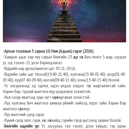
-Аргын тооллын 5 сарын 10. Ням (Адьяа) гараг (2026)
-Хаврын адаг хар луу сарын билгийн 23, өдөр хөх бич, мэнгэ 5 шар, суудал
ус, од тооно-22, үхэх барилдлагат.
-Өдрийн нар ургах/шингэх цаг: 05:21-20:16.
-Өдрийн сайн цаг: Нохой(19:40-21:40), хулгана(23:40-01:40), үхэр(01:40-
03:40), луу(07:40-09:40), могой(09:40-11:40), хонь(13:40-15:40) болой.
-Үс засуулахад эд эдлэл, идээ ундаа олдох төгс жаргалантай сайн.
Харин бар, туулай жилтнээ муу цээрлэвэл зохилтой.
-Хол газар явагсад зүүн зүгт мөрөө гаргавал зохистой.
-Луу, хулгана, бич жилтнээ аливаа үйлийг хийхэд эерэг сайн. Харин бар
жилтнээ сөрөг муу.
-Луу жилтний сүлд гараг.
-Хүний сүлд элэг, сүүж, хөл, хөмхийд, гэрийн сүлд шүтээнд орших болой.
-Билгийн өдрийн үр:
Үс засуулах, гал тахих, дээл хувцас, гэр орны