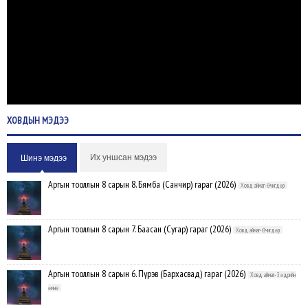
ХОВДЫН
МЭДЭЭ
Их уншсан мэдээ
Шинэ мэдээ
Аргын тооллын 8 сарын 8. Бямба (Санчир) гараг (2026)
Ховд аймаг-Өчигдөр
Аргын тооллын 8 сарын 7. Баасан (Сугар) гараг (2026)
Ховд аймаг-Өчигдөр
Аргын тооллын 8 сарын 6. Пүрэв (Бархасвад) гараг (2026)
Ховд аймаг-3 өдрийн
өмнө