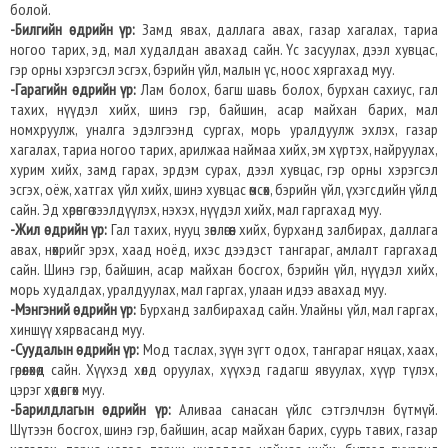
болой.
-Билгийн өдрийн үр:
Замд явах, даллага авах, газар хагалах, тариа
ногоо тарих, эд, мал худалдан авахад сайн. Үс засуулах, дээл хувцас,
гэр орны хэрэгсэл эсгэх, бэрийн үйл, малын үс, ноос хяргахад муу.
-Гарагийн өдрийн үр:
Лам болох, багш шавь болох, бурхан сахиус, гал
тахих, нүүдэл хийх, шинэ гэр, байшин, асар майхан барих, мал
номхруулж, уналга эдэлгээнд сургах, морь уралдуулж эхлэх, газар
хагалах, тариа ногоо тарих, арилжаа наймаа хийх, эм хүртэх, найруулах,
хурим хийх, замд гарах, эрдэм сурах, дээл хувцас, гэр орны хэрэгсэл
эсгэх, оёж, хатгах үйл хийх, шинэ хувцас өмсөх, бэрийн үйл, үхэгсдийн үйлд
сайн. Эд хөрөнгө зээлдүүлэх, нэхэх, нүүдэл хийх, мал гаргахад муу.
-Жил өдрийн үр:
Гал тахих, нууц зөвлөгөөн хийх, бурханд залбирах, даллага
авах, нөхрийг эрэх, хаад ноёд, ихэс дээдэст тангараг, амлалт гаргахад
сайн. Шинэ гэр, байшин, асар майхан босгох, бэрийн үйл, нүүдэл хийх,
морь худалдах, уралдуулах, мал гаргах, улаан идээ авахад муу.
-Мэнгэний өдрийн үр:
Бурханд залбирахад сайн. Улайны үйл, мал гаргах,
хиншүү хярвасанд муу.
-Суудалын өдрийн үр:
Мод таслах, зүүн зүгт одох, тангараг няцах, хаах,
гөрөөлөхөд сайн. Хүүхэд хөлд оруулах, хүүхэд гадагш явуулах, хүүр түлэх,
цэрэг хөдөлгөх муу.
-Барилдлагын өдрийн үр:
Аливаа санасан үйлс сэтгэлчлэн бүтмүй.
Шүтээн босгох, шинэ гэр, байшин, асар майхан барих, суурь тавих, газар