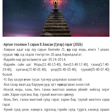
-Аргын тооллын 5 сарын 8. Баасан (Сугар) гараг (2026)
-Хаврын адаг хар луу сарын билгийн 21, өдөр хар морь, мэнгэ 7 улаан,
суудал төмөр, од элдэв тэнгэртэн-20, шид барилдлагат.
-Өдрийн нар ургах/шингэх цаг: 05:24-20:14.
-Өдрийн сайн цаг: Морь(11:40-13:40), бич(15:40-17:40), тахиа(17:40-
19:40), хулгана(23:40-01:40), үхэр(01:40-03:40), туулай(05:40-07:40)
болой.
-Үс бүү засуул өвчин тусах тул муу цээрлэвэл зохилтой.
-Хол газар явагсад барууни урд зүгт мөрөө гаргавал зохистой.
-Нохой, морь, хонь, бич, тахиа жилтнээ аливаа үйлийг хийхэд эерэг
сайн. Харин хулгана, бар, туулай жилтнээ сөрөг муу.
-Хонь, бич, тахиа жилтний сүлд гараг, харин бар, туулай жилтнээ харш
гараг.
-Хүний сүлд цээж, хавирга, зүрхэнд, гэрийн сүлд туурга, хананд орших