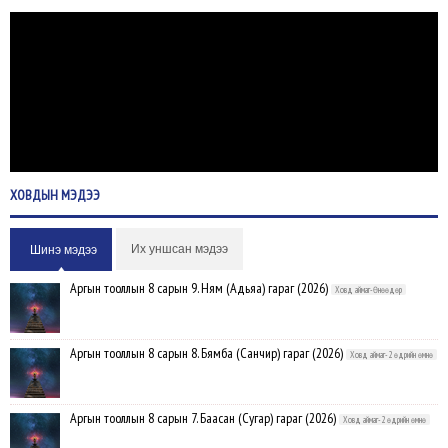
ХОВДЫН
МЭДЭЭ
Их уншсан мэдээ
Шинэ мэдээ
Аргын тооллын 8 сарын 9. Ням (Адьяа) гараг (2026)
Ховд аймаг-Өнөөдөр
Аргын тооллын 8 сарын 8. Бямба (Санчир) гараг (2026)
Ховд аймаг-2 өдрийн өмнө
Аргын тооллын 8 сарын 7. Баасан (Сугар) гараг (2026)
Ховд аймаг-2 өдрийн өмнө