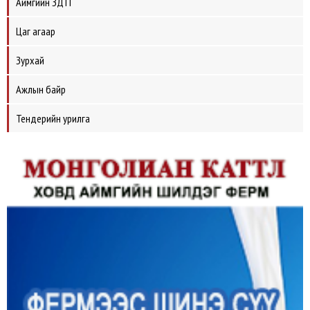
Аймгийн ЗДТГ
Цаг агаар
Зурхай
Ажлын байр
Тендерийн урилга