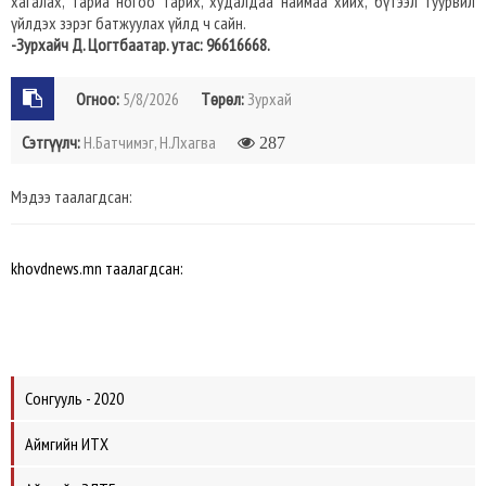
хагалах, тариа ногоо тарих, худалдаа наймаа хийх, бүтээл туурвил
үйлдэх зэрэг батжуулах үйлд ч сайн.
-Зурхайч Д. Цогтбаатар. утас: 96616668.
Огноо:
5/8/2026
Төрөл:
Зурхай
Сэтгүүлч:
Н.Батчимэг, Н.Лхагва
287
Мэдээ таалагдсан:
khovdnews.mn таалагдсан:
Сонгууль - 2020
Аймгийн ИТХ