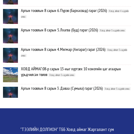
Аргын тооллын 8 сарын 6. Пүрэв (Бархасвад) гараг (2026)
Ховд аймаг-4 өдрийн
өмнө
Аргын тооллын 8 сарын 5. Лхагва (Буд) гараг (2026)
Ховд аймаг-5 өдрийн өмнө
Аргын тооллын 8 сарын 4. Мягмар (Ангараг) гараг (2026)
Ховд аймаг-5 өдрийн
өмнө
ХОВД АЙМАГ:08-р сарын 13-ныг хүртэлх 10 хоногийн цаг агаарын
урьдчилсан төлөв
Ховд аймаг-5 өдрийн өмнө
Аргын тооллын 8 сарын 3. Даваа (Сумьяа) гараг (2026)
Ховд аймаг-5 өдрийн өмнө
Хүндэтгэлийн барилдаанд 64 бөх оролцлоо
Ховд аймаг-8/3/2026
Улсын цол, чимэг хүртсэн бөхчүүд, харваачдад хүндэтгэл үзүүлэв
Ховд
"ТЭЭЛИЙН ДОЛГИОН" ТББ Ховд аймаг Жаргалант сум
аймаг-8/2/2026