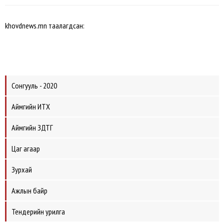
khovdnews.mn таалагдсан:
Сонгууль - 2020
Аймгийн ИТХ
Аймгийн ЗДТГ
Цаг агаар
Зурхай
Ажлын байр
Тендерийн урилга