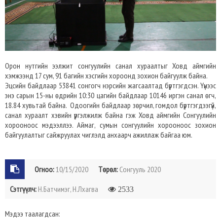
Орон нутгийн ээлжит сонгуулийн санал хураалтыг Ховд аймгийн
хэмжээнд 17 сум, 91 багийн хэсгийн хороонд зохион байгуулж байна.
Эцсийн байдлаар 53841 сонгогч нэрсийн жагсаалтад бүртгэгдсэн. Үүнээс
энэ сарын 15-ны өдрийн 10:30 цагийн байдлаар 10146 иргэн санал өгч,
18.84 хувьтай байна. Одоогийн байдлаар зөрчил, гомдол бүртгэгдээгүй,
санал хураалт хэвийн үргэлжилж байна гэж Ховд аймгийн Сонгуулийн
хорооноос мэдээллээ. Аймаг, сумын сонгуулийн хорооноос зохион
байгуулалтыг сайжруулах чиглэлд анхаарч ажиллаж байгаа юм.
Огноо:
10/15/2020
Төрөл:
Сонгууль 2020
Сэтгүүлч:
Н.Батчимэг, Н.Лхагва
2533
Мэдээ таалагдсан: