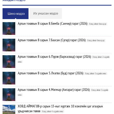
Их уншсан мэдээ
Шинэ мэдээ
Аргын тооллын 8 сарын 8. Бямба (Санчир) гараг (2026)
Ховд аймаг-Өнөөдөр
Аргын тооллын 8 сарын 7. Баасан (Сугар) гараг (2026)
Ховд аймаг-Өнөөдөр
Аргын тооллын 8 сарын 6. Пүрэв (Бархасвад) гараг (2026)
Ховд аймаг-2 өдрийн
өмнө
Аргын тооллын 8 сарын 5. Лхагва (Буд) гараг (2026)
Ховд аймаг-3 өдрийн өмнө
Аргын тооллын 8 сарын 4. Мягмар (Ангараг) гараг (2026)
Ховд аймаг-3 өдрийн
өмнө
ХОВД АЙМАГ:08-р сарын 13-ныг хүртэлх 10 хоногийн цаг агаарын
урьдчилсан төлөв
Ховд аймаг-4 өдрийн өмнө