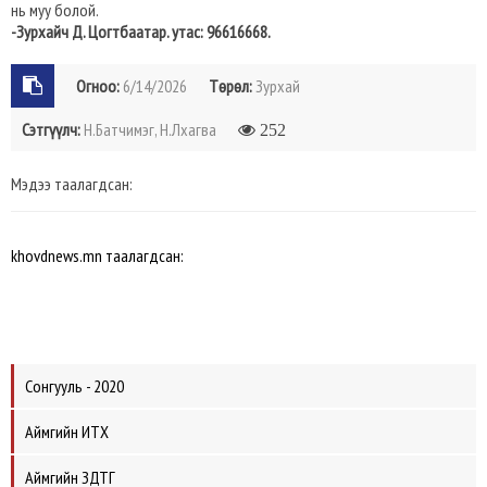
нь муу болой.
-Зурхайч Д. Цогтбаатар. утас: 96616668.
Огноо:
6/14/2026
Төрөл:
Зурхай
Сэтгүүлч:
Н.Батчимэг, Н.Лхагва
252
Мэдээ таалагдсан:
khovdnews.mn таалагдсан:
Сонгууль - 2020
Аймгийн ИТХ
Аймгийн ЗДТГ