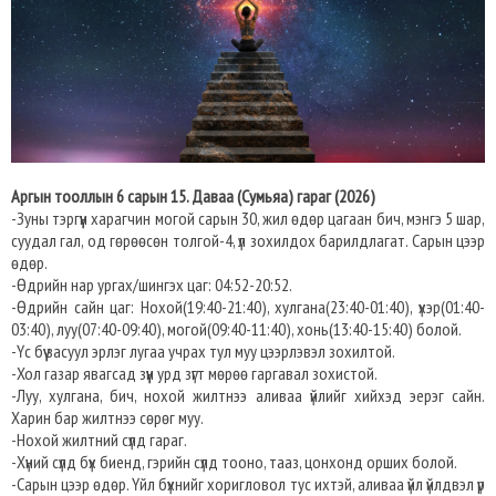
Аргын тооллын 6 сарын 15. Даваа (Сумьяа) гараг (2026)
-Зуны тэргүүн харагчин могой сарын 30, жил өдөр цагаан бич, мэнгэ 5 шар,
суудал гал, од гөрөөсөн толгой-4, үл зохилдох барилдлагат. Сарын цээр
өдөр.
-Өдрийн нар ургах/шингэх цаг: 04:52-20:52.
-Өдрийн сайн цаг: Нохой(19:40-21:40), хулгана(23:40-01:40), үхэр(01:40-
03:40), луу(07:40-09:40), могой(09:40-11:40), хонь(13:40-15:40) болой.
-Үс бүү засуул эрлэг лугаа учрах тул муу цээрлэвэл зохилтой.
-Хол газар явагсад зүүн урд зүгт мөрөө гаргавал зохистой.
-Луу, хулгана, бич, нохой жилтнээ аливаа үйлийг хийхэд эерэг сайн.
Харин бар жилтнээ сөрөг муу.
-Нохой жилтний сүлд гараг.
-Хүний сүлд бүх биенд, гэрийн сүлд тооно, тааз, цонхонд орших болой.
-Сарын цээр өдөр. Үйл бүхнийг хоригловол тус ихтэй, аливаа үйл үйлдвэл үр