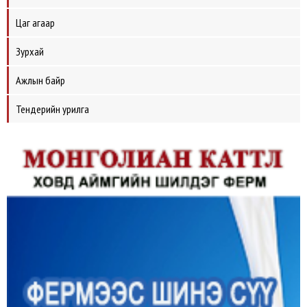
Цаг агаар
Зурхай
Ажлын байр
Тендерийн урилга