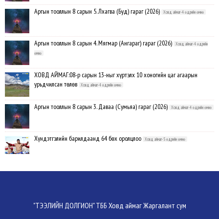
Аргын тооллын 8 сарын 5. Лхагва (Буд) гараг (2026)
Ховд аймаг-4 өдрийн өмнө
Аргын тооллын 8 сарын 4. Мягмар (Ангараг) гараг (2026)
Ховд аймаг-4 өдрийн
өмнө
ХОВД АЙМАГ:08-р сарын 13-ныг хүртэлх 10 хоногийн цаг агаарын
урьдчилсан төлөв
Ховд аймаг-4 өдрийн өмнө
Аргын тооллын 8 сарын 3. Даваа (Сумьяа) гараг (2026)
Ховд аймаг-4 өдрийн өмнө
Хүндэтгэлийн барилдаанд 64 бөх оролцлоо
Ховд аймаг-5 өдрийн өмнө
Улсын цол, чимэг хүртсэн бөхчүүд, харваачдад хүндэтгэл үзүүлэв
Ховд
аймаг-5 өдрийн өмнө
Үндэсний сурын харвааны шилдгүүд тодорлоо
Ховд аймаг-5 өдрийн өмнө
"ТЭЭЛИЙН ДОЛГИОН" ТББ Ховд аймаг Жаргалант сум