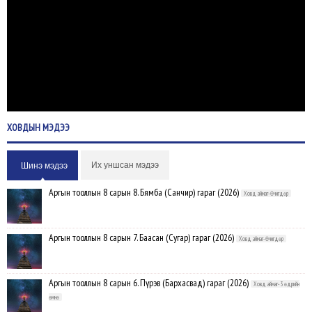
ХОВДЫН
МЭДЭЭ
Их уншсан мэдээ
Шинэ мэдээ
Аргын тооллын 8 сарын 8. Бямба (Санчир) гараг (2026)
Ховд аймаг-Өчигдөр
Аргын тооллын 8 сарын 7. Баасан (Сугар) гараг (2026)
Ховд аймаг-Өчигдөр
Аргын тооллын 8 сарын 6. Пүрэв (Бархасвад) гараг (2026)
Ховд аймаг-3 өдрийн
өмнө