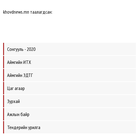
khovdnews.mn таалагдсан:
Сонгууль - 2020
Аймгийн ИТХ
Аймгийн ЗДТГ
Цаг агаар
Зурхай
Ажлын байр
Тендерийн урилга