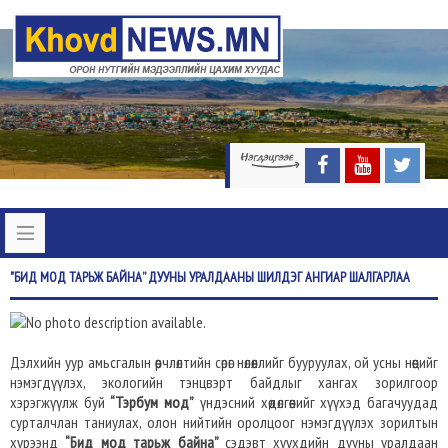
"БИД
МОД ТАРЬЖ БАЙНА” ДУУНЫ УРАЛДААНЫ ШИЛДЭГ АНГИАР ШАЛГАРЛАА
Дэлхийн уур амьсгалын өөрчлөлтийн сөрөг нөлөөллийг бууруулах, ой усны нөөцийг
нэмэгдүүлэх, экологийн тэнцвэрт байдлыг хангах зорилгоор
хэрэгжүүлж буй
“Тэрбум мод”
үндэсний хөдөлгөөнийг хүүхэд багачуудад
сурталчлан таниулах, олон нийтийн оролцоог нэмэгдүүлэх зорилтын
хүрээнд
“Бид мод тарьж байна”
сэдэвт хүүхдийн дууны уралдаан