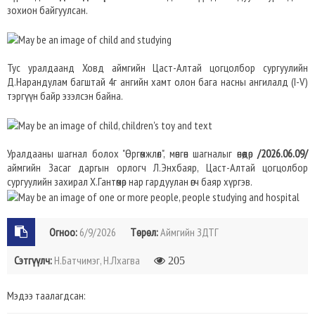
зохион байгуулсан.
Тус уралдаанд Ховд аймгийн Цаст-Алтай цогцолбор сургуулийн
Д.Нарандулам багштай 4г ангийн хамт олон бага насны ангилалд (I-V)
тэргүүн байр эзэлсэн байна.
Уралдааны шагнал болох "Өргөмжлөл", мөнгөн шагналыг өнөөдөр
/2026.06.09/
аймгийн Засаг даргын орлогч Л.Энхбаяр, Цаст-Алтай цогцолбор
сургуулийн захирал Х.Гантөмөр нар гардуулан өгч баяр хүргэв.
Огноо:
6/9/2026
Төрөл:
Аймгийн ЗДТГ
Сэтгүүлч:
Н.Батчимэг, Н.Лхагва
205
Мэдээ таалагдсан: