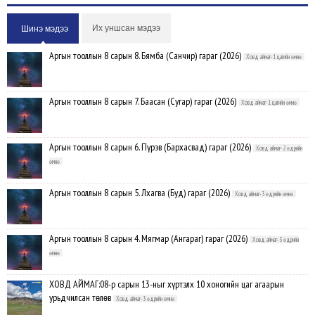
Их уншсан мэдээ
Шинэ мэдээ
Аргын тооллын 8 сарын 8. Бямба (Санчир) гараг (2026)
Ховд аймаг-1 цагийн өмнө
Аргын тооллын 8 сарын 7. Баасан (Сугар) гараг (2026)
Ховд аймаг-1 цагийн өмнө
Аргын тооллын 8 сарын 6. Пүрэв (Бархасвад) гараг (2026)
Ховд аймаг-2 өдрийн
өмнө
Аргын тооллын 8 сарын 5. Лхагва (Буд) гараг (2026)
Ховд аймаг-3 өдрийн өмнө
Аргын тооллын 8 сарын 4. Мягмар (Ангараг) гараг (2026)
Ховд аймаг-3 өдрийн
өмнө
ХОВД АЙМАГ:08-р сарын 13-ныг хүртэлх 10 хоногийн цаг агаарын
урьдчилсан төлөв
Ховд аймаг-3 өдрийн өмнө