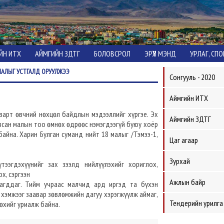
ЙН ИТХ
АЙМГИЙН ЗДТГ
БОЛОВСРОЛ
ЭРҮҮЛ МЭНД
УРЛАГ, СП
МАЛЫГ УСТГАЛД ОРУУЛЖЭЭ
Сонгууль - 2020
Аймгийн ИТХ
дварт өвчний нөхцөл байдлын мэдээллийг хүргэе. Эх
Аймгийн ЗДТГ
всан малын тоо өмнөх өдрөөс нэмэгдээгүй буюу хоёр
айна. Харин Булган суманд нийт 18 малыг /Тэмээ-1,
Цаг агаар
Зурхай
ээгдэхүүнийг зах зээлд нийлүүлэхийг хориглох,
х, сэргээн
Ажлын байр
агддаг. Тийм учраас малчид ард иргэд та бүхэн
 хэмжээг заавар зөвлөмжийн дагуу хэрэгжүүлж аймаг,
Тендерийн урилга
өхийг уриалж байна.