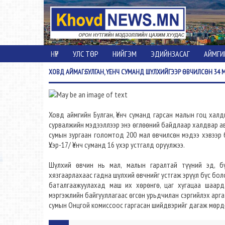
НҮҮР
УЛС ТӨР
НИЙГЭМ
ЭДИЙНЗАСАГ
АЙМГИ
ХОВД
АЙМАГ:БУЛГАН, ҮЕНЧ СУМАНД ШҮЛХИЙГЭЭР ӨВЧИЛСӨН 34 
Ховд аймгийн Булган, Үенч суманд гарсан малын гоц хал
сурвалжийн мэдээллээр энэ өглөөний байдлаар халдвар а
сумын зургаан голомтод 200 мал өвчилсөн мэдээ хэвээр б
Үхэр-17/ Үенч суманд 16 үхэр устгалд оруулжээ.
Шүлхий өвчин нь мал, малын гаралтай түүний эд, бүт
хязгаарлахаас гадна шүлхий өвчнийг устгаж эрүүл бүс боло
баталгаажуулахад маш их хөрөнгө, цаг хугацаа шаард
мэргэжлийн байгууллагаас өгсөн урьдчилан сэргийлэх арга
сумын Онцгой комиссоос гаргасан шийдвэрийг дагаж мөрд