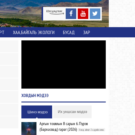
ОРТ
ХАА,БАЙГАЛЬ ЭКОЛОГИ
БУСАД
ЗАР
ХОВДЫН
МЭДЭЭ
Их уншсан мэдээ
Шинэ мэдээ
Аргын тооллын 8 сарын 6. Пүрэв
(Бархасвад) гараг (2026)
Ховд аймаг-2 өдрийн өмнө