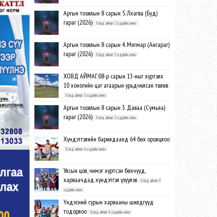
Аргын тооллын 8 сарын 5. Лхагва (Буд)
гараг (2026)
Ховд аймаг-2 өдрийн өмнө
Аргын тооллын 8 сарын 4. Мягмар (Ангараг)
гараг (2026)
Ховд аймаг-3 өдрийн өмнө
ХОВД АЙМАГ:08-р сарын 13-ныг хүртэлх
10 хоногийн цаг агаарын урьдчилсан төлөв
Ховд аймаг-3 өдрийн өмнө
Аргын тооллын 8 сарын 3. Даваа (Сумьяа)
гараг (2026)
Ховд аймаг-3 өдрийн өмнө
Хүндэтгэлийн барилдаанд 64 бөх оролцлоо
Ховд аймаг-4 өдрийн өмнө
Улсын цол, чимэг хүртсэн бөхчүүд,
харваачдад хүндэтгэл үзүүлэв
Ховд аймаг-4
өдрийн өмнө
Үндэсний сурын харвааны шилдгүүд
тодорлоо
Ховд аймаг-4 өдрийн өмнө