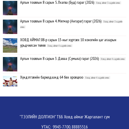
Аргын тооллын 8 сарын 5. Лхагва (Буд) гараг (2026)
Ховд аймаг-3 өдрийн өмнө
Аргын тооллын 8 сарын 4. Мягмар (Ангараг) гараг (2026)
Ховд аймаг-3 өдрийн
өмнө
ХОВД АЙМАГ:08-р сарын 13-ныг хүртэлх 10 хоногийн цаг агаарын
урьдчилсан төлөв
Ховд аймаг-4 өдрийн өмнө
Аргын тооллын 8 сарын 3. Даваа (Сумьяа) гараг (2026)
Ховд аймаг-4 өдрийн өмнө
Хүндэтгэлийн барилдаанд 64 бөх оролцлоо
Ховд аймаг-4 өдрийн өмнө
Улсын цол, чимэг хүртсэн бөхчүүд, харваачдад хүндэтгэл үзүүлэв
Ховд
аймаг-4 өдрийн өмнө
Үндэсний сурын харвааны шилдгүүд тодорлоо
Ховд аймаг-4 өдрийн өмнө
"ТЭЭЛИЙН ДОЛГИОН" ТББ Ховд аймаг Жаргалант сум
УТАС: 9943-7700, 88885516