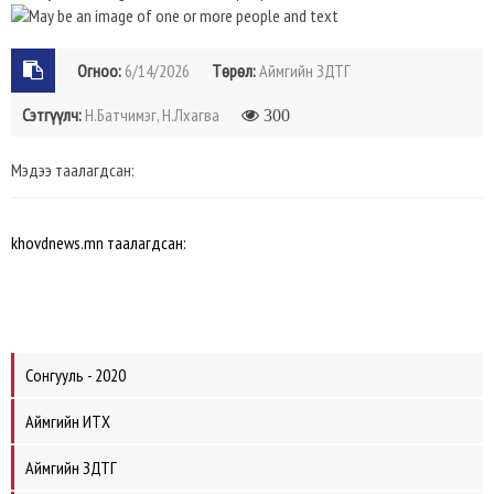
Огноо:
6/14/2026
Төрөл:
Аймгийн ЗДТГ
Сэтгүүлч:
Н.Батчимэг, Н.Лхагва
300
Мэдээ таалагдсан:
khovdnews.mn таалагдсан:
Сонгууль - 2020
Аймгийн ИТХ
Аймгийн ЗДТГ