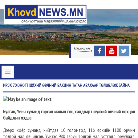
ИРЭХ
7 ХОНОГТ ШҮЛХИЙ ӨВЧНИЙ ВАКЦИН ТАТАН АВАХААР ТӨЛӨВЛӨЖ БАЙНА
Булган, Үенч суманд гарсан малын гоц халдварт шүлхий өвчний нөхцөл
байдлын мэдээ:
Дээрх хоёр суманд нийтдээ 10 голомтод 116 өрхийн 1100 орчим
толгой мал өвчилсөн. Үүнээс 980 гаруй толгой мал устгалд оруулаад