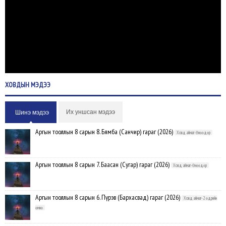
ХОВДЫН
МЭДЭЭ
Их уншсан мэдээ
Шинэ мэдээ
Аргын тооллын 8 сарын 8. Бямба (Санчир) гараг (2026)
Ховд аймаг-Өнөөдөр
Аргын тооллын 8 сарын 7. Баасан (Сугар) гараг (2026)
Ховд аймаг-Өнөөдөр
Аргын тооллын 8 сарын 6. Пүрэв (Бархасвад) гараг (2026)
Ховд аймаг-2 өдрийн
өмнө