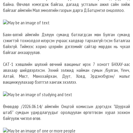
байна. Өвчлөл нэмэгдэж байгаа, дагаад устгалын ажил сайн хийж
байгааг аймгийн Мал эмнэлгийн газрын дарга Д.Батцэнгэл онцоллоо.
Баян-өлгий аймгийн Дэлүүн суманд батлагдсан мөн Булган суманд
сэжигтэй тохиолдол илэрсэн учраас халдвар тархахгүй гэсэн баталгаа
байхгүй. Тиймээс хорио цээрийн дэглэмийг сайтар мөрдөх нь чухал
байгааг анхааруулав.
САТ-1 хэвшлийн шүлхий өвчний вакциныг ирэх 7 хоногт БНХАУ-аас
авахаар шийдвэрлэсэн. Эхний ээлжид найман сумын /Булган, Үенч,
Алтай, Мөст, Мөнххайрхан, Дуут, Ховд, Эрдэнэбүрэн/ малыг
вакцинжуулахаар бэлтгэл хангаж эхэллээ.
Өнөөдөр /2026.06.14/ аймгийн Онцгой комиссын дэргэдэх "Шуурхай
штаб" сумдын удирдлагуудыг оролцуулан өргөтгөсөн хурал зохион
байгуулж чиглэл өгөв.