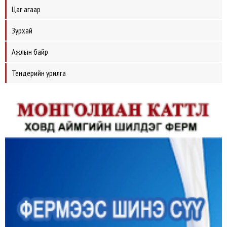
Цаг агаар
Зурхай
Ажлын байр
Тендерийн урилга