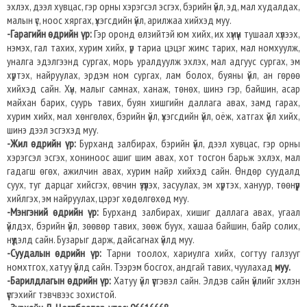
эхлэх, дээл хувцас, гэр орны хэрэгсэл эсгэх, бэрийн үйл, эд, мал худалдах,
малын үс, ноос хяргах, үхэгсдийн үйл, арилжаа хийхэд муу.
-Гарагийн өдрийн үр:
Гэр оронд өлзийтэй юм хийх, их хүмүүн тушаал хүлээх,
нэмэх, гал тахих, хурим хийх, үр тариа цэцэг жимс тарих, мал номхуулж,
уналга эдэлгээнд сургах, морь уралдуулж эхлэх, мал адгуус сургах, эм
хүртэх, найруулах, эрдэм ном сургах, лам болох, буяны үйл, ан гөрөө
хийхэд сайн. Хүн, малыг самнах, ханаж, төнөх, шинэ гэр, байшин, асар
майхан барих, суурь тавих, буян хишгийн даллага авах, замд гарах,
хурим хийх, мал хөнгөлөх, бэрийн үйл, үхэгсдийн үйл, оёж, хатгах үйл хийх,
шинэ дээл эсгэхэд муу.
-Жил өдрийн үр:
Бурханд залбирах, бэрийн үйл, дээл хувцас, гэр орны
хэрэгсэл эсгэх, хониноос ашиг шим авах, хот тосгон барьж эхлэх, мал
гадагш өгөх, ажилчин авах, хурим найр хийхэд сайн. Өндөр суудалд
суух, туг дарцаг хийсгэх, өвчин үзүүлэх, засуулах, эм хүртэх, хануур, төөнүүр
хийлгэх, эм найруулах, цэрэг хөдөлгөхөд муу.
-Мэнгэний өдрийн үр:
Бурханд залбирах, хишиг даллага авах, угаал
үйлдэх, бэрийн үйл, зөөвөр тавих, зөөж буух, хашаа байшин, байр солих,
нүүдэлд сайн. Бузарыг дарж, дайсагнах үйлд муу.
-Суудалын өдрийн үр:
Тарни тоолох, хариулга хийх, согтуу галзууг
номхтгох, хатуу үйлд сайн. Тээрэм босгох, андгай тавих, чуулахад
муу.
-Барилдлагын өдрийн үр:
Хатуу үйл үүсгэвэл сайн. Элдэв сайн үйлийг эхлэн
үүсгэхийг тэвчвээс зохистой.