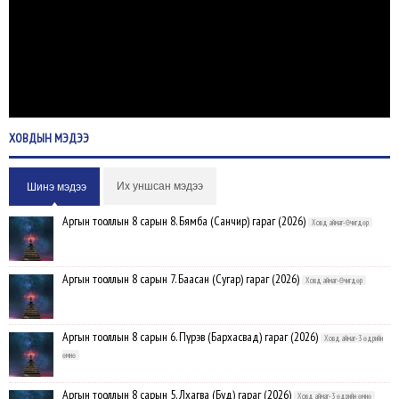
ХОВДЫН
МЭДЭЭ
Их уншсан мэдээ
Шинэ мэдээ
Аргын тооллын 8 сарын 8. Бямба (Санчир) гараг (2026)
Ховд аймаг-Өчигдөр
Аргын тооллын 8 сарын 7. Баасан (Сугар) гараг (2026)
Ховд аймаг-Өчигдөр
Аргын тооллын 8 сарын 6. Пүрэв (Бархасвад) гараг (2026)
Ховд аймаг-3 өдрийн
өмнө
Аргын тооллын 8 сарын 5. Лхагва (Буд) гараг (2026)
Ховд аймаг-3 өдрийн өмнө