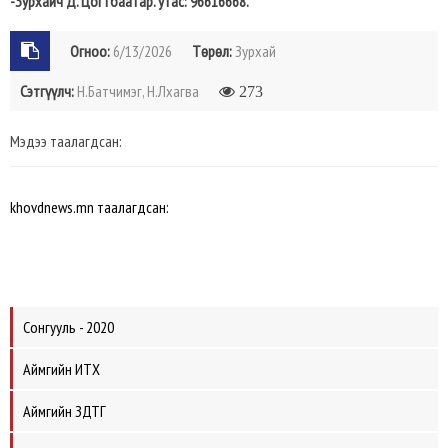
-Зурхайч Д. Цогтбаатар. утас: 96616668.
Огноо:
6/13/2026
Төрөл:
Зурхай
Сэтгүүлч:
Н.Батчимэг, Н.Лхагва
273
Мэдээ таалагдсан:
khovdnews.mn таалагдсан:
Сонгууль - 2020
Аймгийн ИТХ
Аймгийн ЗДТГ