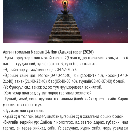
Аргын тооллын 6 сарын 14. Ням (Адьяа) гараг (2026)
-Зуны тэргүүн харагчин могой сарын 29, жил өдөр шарагчин хонь, мэнгэ 6
цагаан, суудал хий, од чөлөөт эх-3, түлэх барилдлагат.
-Өдрийн нар ургах/шингэх цаг: 04:52-20:52.
-Өдрийн сайн цаг: Могой(09:40-11:40), бич(15:40-17:40), нохой(19:40-
21:40), гахай(21:40-23:40), бар(03:40-05:40), туулай(05:40-07:40) болой.
-Үс бүү засуул сүлд тэнэж одох тул муу цээрлэвэл зохилтой.
-Хол газар явагсад зүүн зүгт мөрөө гаргавал зохистой.
-Туулай, гахай, хонь, луу жилтнээ аливаа үйлийг хийхэд эерэг сайн. Харин
үхэр жилтнээ сөрөг муу.
-Луу жилтний сүлд гараг.
-Хүний сүлд толгой, өвдөг, шилбэнд, гэрийн сүлд хаалганд орших болой.
-Билгийн өдрийн үр:
Дайсныг номхтгох, ад зэтгэр дарах, гүү барих, мал
гаргах, ан гөрөө хийхэд сайн. Үс засуулах, хурим хийх, морь уралдаж