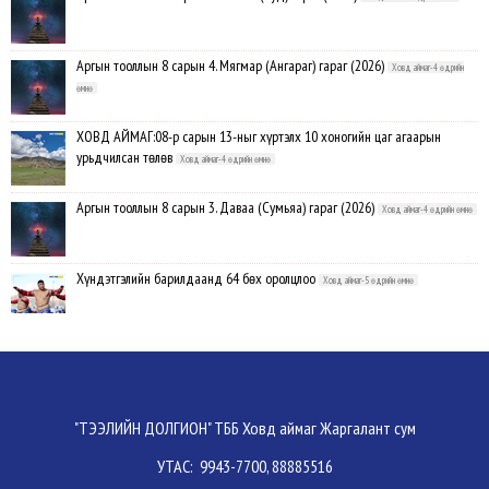
Аргын тооллын 8 сарын 4. Мягмар (Ангараг) гараг (2026)
Ховд аймаг-4 өдрийн
өмнө
ХОВД АЙМАГ:08-р сарын 13-ныг хүртэлх 10 хоногийн цаг агаарын
урьдчилсан төлөв
Ховд аймаг-4 өдрийн өмнө
Аргын тооллын 8 сарын 3. Даваа (Сумьяа) гараг (2026)
Ховд аймаг-4 өдрийн өмнө
Хүндэтгэлийн барилдаанд 64 бөх оролцлоо
Ховд аймаг-5 өдрийн өмнө
Улсын цол, чимэг хүртсэн бөхчүүд, харваачдад хүндэтгэл үзүүлэв
Ховд
аймаг-5 өдрийн өмнө
Үндэсний сурын харвааны шилдгүүд тодорлоо
Ховд аймаг-5 өдрийн өмнө
"ТЭЭЛИЙН ДОЛГИОН" ТББ Ховд аймаг Жаргалант сум
УТАС: 9943-7700, 88885516