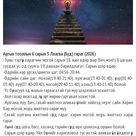
Аргын тооллын 6 сарын 3. Лхагва (Буд) гараг (2026)
-Зуны тэргүүн харагчин могой сарын 18, жил өдөр шар бич, мэнгэ 8 цагаан,
суудал ус, од суулга-19, рашаан барилдлагат. Сарын цээр өдөр.
-Өдрийн нар ургах/шингэх цаг: 04:56-20:44.
-Өдрийн сайн цаг: Нохой(19:40-21:40), хулгана(23:40-01:40), үхэр(01:40-
03:40), луу(07:40-09:40), могой(09:40-11:40), хонь(13:40-15:40) болой.
-Үс бүү засуул эд, малын гарлагатай тул муу цээрлэвэл зохилтой.
-Хол газар явагсад зүүн зүгт мөрөө гаргавал зохистой.
-Хулгана, луу, бич, гахай жилтнээ аливаа үйлийг хийхэд эерэг сайн. Харин
бар, могой, морь жилтнээ сөрөг муу.
-Гахай, хулгана жилтний сүлд гараг, харин могой, морь жилтнээ харш
гараг.
-Хүний сүлд алга, бөгс, хасанд, гэрийн сүлд өрх, цонхонд орших болой.
-Сарын цээр өдөр. Үйл бүхнийг хоригловол тус ихтэй, аливаа үйл үйлдвэл үр