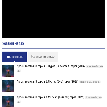
ХОВДЫН
МЭДЭЭ
Их уншсан мэдээ
Шинэ мэдээ
Аргын тооллын 8 сарын 6. Пүрэв (Бархасвад) гараг (2026)
Ховд аймаг-2 өдрийн
өмнө
Аргын тооллын 8 сарын 5. Лхагва (Буд) гараг (2026)
Ховд аймаг-2 өдрийн өмнө
Аргын тооллын 8 сарын 4. Мягмар (Ангараг) гараг (2026)
Ховд аймаг-3 өдрийн
өмнө