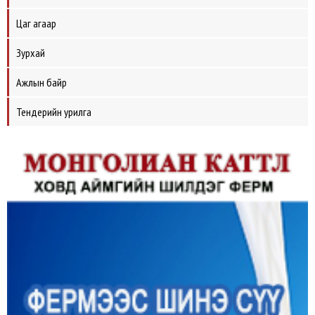
Цаг агаар
Зурхай
Ажлын байр
Тендерийн урилга