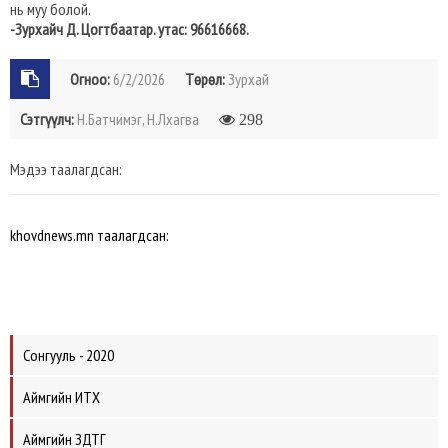
нь муу болой.
-Зурхайч Д. Цогтбаатар. утас: 96616668.
Огноо:
6/2/2026
Төрөл:
Зурхай
Сэтгүүлч:
Н.Батчимэг, Н.Лхагва
298
Мэдээ таалагдсан:
khovdnews.mn таалагдсан:
Сонгууль - 2020
Аймгийн ИТХ
Аймгийн ЗДТГ