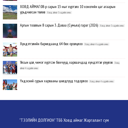
ХОВД АЙМАГ:08-р сарын 13-ныг хүртэлх 10 хоногийн цаг агаарын
урьдчилсан төлөв
Ховд аймаг-3 өдрийн өмнө
Аргын тооллын 8 сарын 3. Даваа (Сумьяа) гараг (2026)
Ховд аймаг-3 өдрийн өмнө
Хүндэтгэлийн барилдаанд 64 бөх оролцлоо
Ховд аймаг-4 өдрийн өмнө
Улсын цол, чимэг хүртсэн бөхчүүд, харваачдад хүндэтгэл үзүүлэв
Ховд
аймаг-4 өдрийн өмнө
Үндэсний сурын харвааны шилдгүүд тодорлоо
Ховд аймаг-4 өдрийн өмнө
Ахмад бөхчүүд, харваачид, уяачдад хүндэтгэл үзүүллээ
Ховд аймаг-4 өдрийн
өмнө
Шагайн харвааны шилдгүүд тодорлоо
Ховд аймаг-4 өдрийн өмнө
"ТЭЭЛИЙН ДОЛГИОН" ТББ Ховд аймаг Жаргалант сум