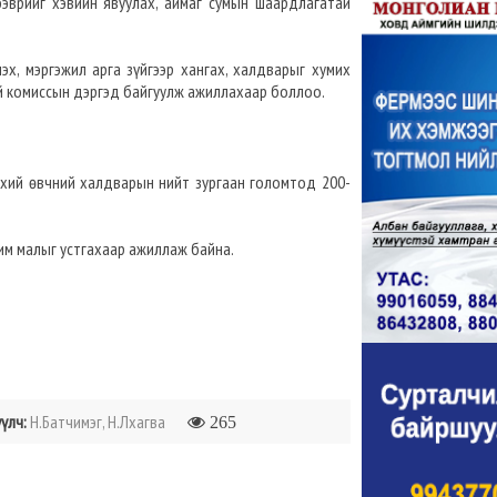
эврийг хэвийн явуулах, аймаг сумын шаардлагатай
х, мэргэжил арга зүйгээр хангах, халдварыг хумих
ой комиссын дэргэд байгуулж ажиллахаар боллоо.
үлхий өвчний халдварын нийт зургаан голомтод 200-
им малыг устгахаар ажиллаж байна.
үлч:
Н.Батчимэг, Н.Лхагва
265