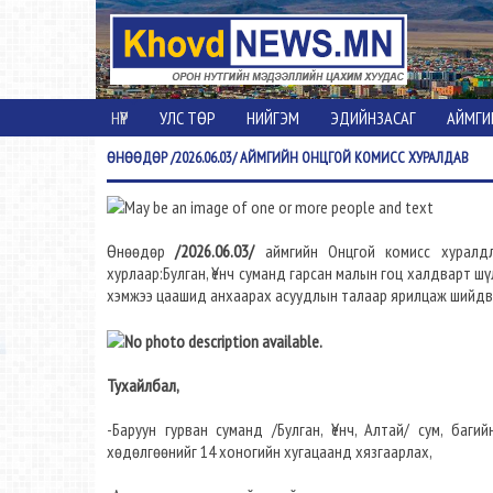
НҮҮР
УЛС ТӨР
НИЙГЭМ
ЭДИЙНЗАСАГ
АЙМГИ
ӨНӨӨДӨР
/2026.06.03/ АЙМГИЙН ОНЦГОЙ КОМИСС ХУРАЛДАВ
Өнөөдөр
/2026.06.03/
аймгийн Онцгой комисс хуралдл
хурлаар:Булган, Үенч суманд гарсан малын гоц халдварт ш
хэмжээ цаашид анхаарах асуудлын талаар ярилцаж шийдв
Тухайлбал,
-Баруун гурван суманд /Булган, Үенч, Алтай/ сум, баг
хөдөлгөөнийг 14 хоногийн хугацаанд хязгаарлах,