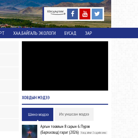
ОРТ
ХАА,БАЙГАЛЬ ЭКОЛОГИ
БУСАД
ЗАР
ХОВДЫН
МЭДЭЭ
Их уншсан мэдээ
Шинэ мэдээ
Аргын тооллын 8 сарын 6. Пүрэв
(Бархасвад) гараг (2026)
Ховд аймаг-2 өдрийн өмнө