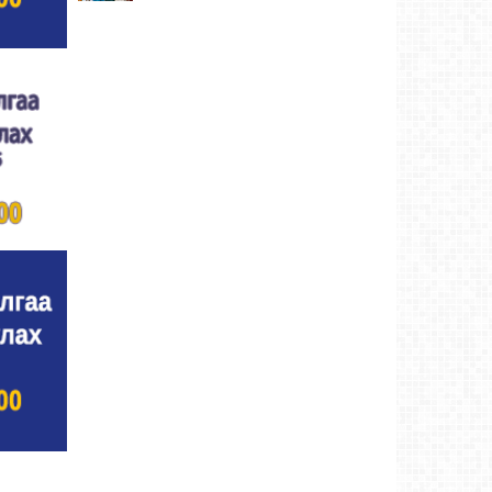
Ахмад бөхчүүд, харваачид, уяачдад
хүндэтгэл үзүүллээ
Ховд аймаг-4 өдрийн өмнө
Шагайн харвааны шилдгүүд тодорлоо
Ховд
аймаг-4 өдрийн өмнө
Өсвөрийн барилдаанд 32 бөх оролцов
Ховд
аймаг-4 өдрийн өмнө
Аргын тооллын 8 сарын 2. Ням (Адьяа)
гараг (2026)
Ховд аймаг-4 өдрийн өмнө
Халхын Эрхэмбаяр Монгол Улсын
“УРЛАГИЙН ГАВЬЯАТ ЗҮТГЭЛТЭН” цол
хүртлээ.
Ховд аймаг-4 өдрийн өмнө
Ховд аймгийн баяр наадмаар 128 бөх
барилдав
Ховд аймаг-5 өдрийн өмнө
Аргын тооллын 8 сарын 1. Бямба (Санчир)
гараг (2026)
Ховд аймаг-5 өдрийн өмнө