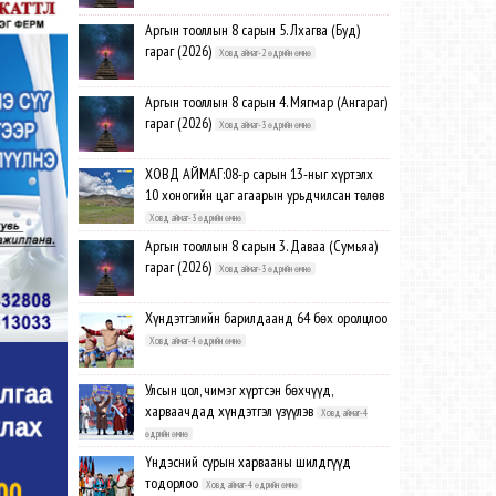
Аргын тооллын 8 сарын 5. Лхагва (Буд)
гараг (2026)
Ховд аймаг-2 өдрийн өмнө
Аргын тооллын 8 сарын 4. Мягмар (Ангараг)
гараг (2026)
Ховд аймаг-3 өдрийн өмнө
ХОВД АЙМАГ:08-р сарын 13-ныг хүртэлх
10 хоногийн цаг агаарын урьдчилсан төлөв
Ховд аймаг-3 өдрийн өмнө
Аргын тооллын 8 сарын 3. Даваа (Сумьяа)
гараг (2026)
Ховд аймаг-3 өдрийн өмнө
Хүндэтгэлийн барилдаанд 64 бөх оролцлоо
Ховд аймаг-4 өдрийн өмнө
Улсын цол, чимэг хүртсэн бөхчүүд,
харваачдад хүндэтгэл үзүүлэв
Ховд аймаг-4
өдрийн өмнө
Үндэсний сурын харвааны шилдгүүд
тодорлоо
Ховд аймаг-4 өдрийн өмнө