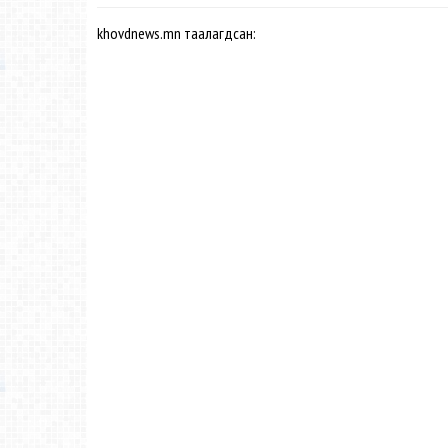
khovdnews.mn таалагдсан: