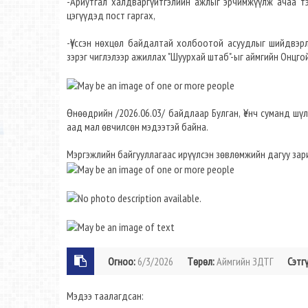
-Ариутгал халдваргүйтгэлийн ажлыг эрчимжүүлж ачаа тэ
цэгүүдэд пост гаргах,
-Үүссэн нөхцөл байдалтай холбоотой асуудлыг шийдвэрлэ
зэрэг чиглэлээр ажиллах "Шуурхай штаб"-ыг аймгийн Онцг
Өнөөдрийн /2026.06.03/ байдлаар Булган, Үенч суманд ш
аад мал өвчилсөн мэдээтэй байна.
Мэргэжлийн байгууллагаас ирүүлсэн зөвлөмжийн дагуу зар
Огноо:
6/3/2026
Төрөл:
Аймгийн ЗДТГ
Сэтгү
Мэдээ таалагдсан: