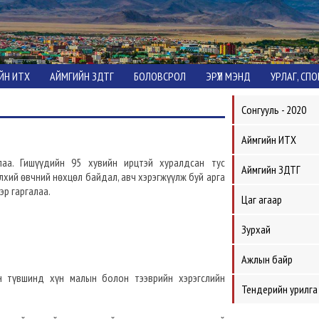
ЙН ИТХ
АЙМГИЙН ЗДТГ
БОЛОВСРОЛ
ЭРҮҮЛ МЭНД
УРЛАГ, СП
Сонгууль - 2020
Аймгийн ИТХ
аа. Гишүүдийн 95 хувийн ирцтэй хуралдсан тус
Аймгийн ЗДТГ
үлхий өвчний нөхцөл байдал, авч хэрэгжүүлж буй арга
эр гаргалаа.
Цаг агаар
Зурхай
Ажлын байр
ийн түвшинд хүн малын болон тээврийн хэрэгслийн
Тендерийн урилга