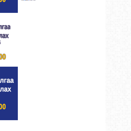
Улсын цол, чимэг хүртсэн бөхчүүд,
харваачдад хүндэтгэл үзүүлэв
Ховд аймаг-5
өдрийн өмнө
Үндэсний сурын харвааны шилдгүүд
тодорлоо
Ховд аймаг-5 өдрийн өмнө
Ахмад бөхчүүд, харваачид, уяачдад
хүндэтгэл үзүүллээ
Ховд аймаг-5 өдрийн өмнө
Шагайн харвааны шилдгүүд тодорлоо
Ховд
аймаг-5 өдрийн өмнө
Өсвөрийн барилдаанд 32 бөх оролцов
Ховд
аймаг-5 өдрийн өмнө
Аргын тооллын 8 сарын 2. Ням (Адьяа)
гараг (2026)
Ховд аймаг-5 өдрийн өмнө
Халхын Эрхэмбаяр Монгол Улсын
“УРЛАГИЙН ГАВЬЯАТ ЗҮТГЭЛТЭН” цол