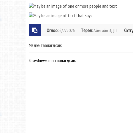
Огноо:
6/7/2026
Төрөл:
Аймгийн ЗДТГ
Сэтгү
Мэдээ таалагдсан:
khovdnews.mn таалагдсан: