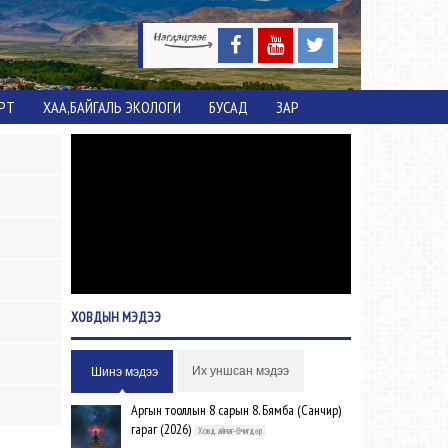
ОРТ
ХАА,БАЙГАЛЬ ЭКОЛОГИ
БУСАД
ЗАР
ХОВДЫН
МЭДЭЭ
Их уншсан мэдээ
Шинэ мэдээ
Аргын тооллын 8 сарын 8. Бямба (Санчир)
гараг (2026)
Ховд аймаг-Өчигдөр