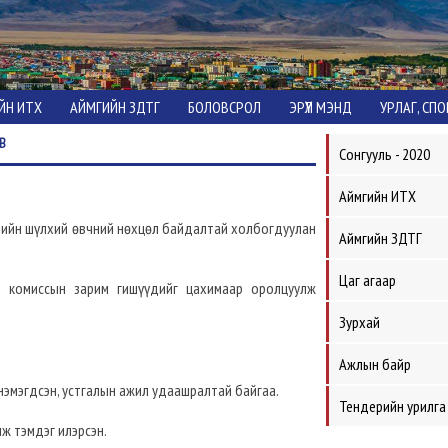
ЙН ИТХ
АЙМГИЙН ЗДТГ
БОЛОВСРОЛ
ЭРҮҮЛ МЭНД
УРЛАГ, СП
В
Сонгууль - 2020
Аймгийн ИТХ
ийн шүлхий өвчний нөхцөл байдалтай холбогдуулан
Аймгийн ЗДТГ
Цаг агаар
й комиссын зарим гишүүдийг цахимаар оролцуулж
Зурхай
Ажлын байр
 нэмэгдсэн, устгалын ажил удаашралтай байгаа.
Тендерийн урилга
нж тэмдэг илэрсэн.