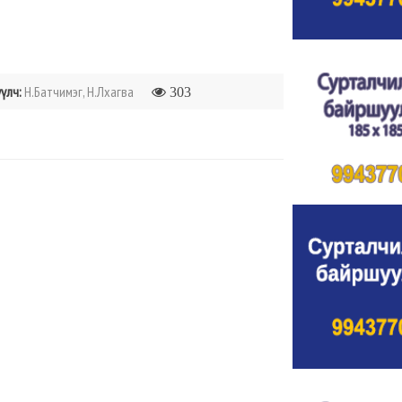
үлч:
Н.Батчимэг, Н.Лхагва
303