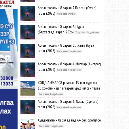
Аргын тооллын 8 сарын 7. Баасан (Сугар)
гараг (2026)
Ховд аймаг-Өчигдөр
Аргын тооллын 8 сарын 6. Пүрэв
(Бархасвад) гараг (2026)
Ховд аймаг-3 өдрийн өмнө
Аргын тооллын 8 сарын 5. Лхагва (Буд)
гараг (2026)
Ховд аймаг-3 өдрийн өмнө
Аргын тооллын 8 сарын 4. Мягмар (Ангараг)
гараг (2026)
Ховд аймаг-4 өдрийн өмнө
ХОВД АЙМАГ:08-р сарын 13-ныг хүртэлх
10 хоногийн цаг агаарын урьдчилсан төлөв
Ховд аймаг-4 өдрийн өмнө
Аргын тооллын 8 сарын 3. Даваа (Сумьяа)
гараг (2026)
Ховд аймаг-4 өдрийн өмнө
Хүндэтгэлийн барилдаанд 64 бөх оролцлоо
Ховд аймаг-5 өдрийн өмнө