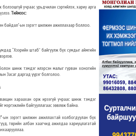
 болзошгүй учраас урьдчилан сэргийлэх, хариу арга
үзлээ.
Тиймээс:
лэн байдал"-ын зэрэгт шилжин ажиллахаар боллоо.
сумдад “Хээрийн штаб” байгуулж бүх сумдыг аймгийн
вэрлэв.
болон шинж тэмдэг илэрсэн малыг гурван хоногийн
мын Засаг даргад үүрэг болголоо.
вакцин хараахан орж ирээгүй учраас шинж тэмдэг
ийг мэргэжлийн байгууллагаас зөвлөж байна.
”
-ын зэрэгт шилжин ажиллахтай холбогдуулан бүх
агууд, төрийн албан хаагчид ажилдаа хариуцлагатай
анхаарууллаа.