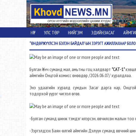
НҮҮР
УЛС ТӨР
НИЙГЭМ
ЭДИЙНЗАСАГ
АЙМГИ
“ӨНДӨРЖҮҮЛСЭН
БЭЛЭН БАЙДАЛ”-ЫН ЗЭРЭГТ АЖИЛЛАХААР БОЛО
Булган Үенч суманд мал, амьтны гоц халдварт
"САТ-1"
хэвшл
аймгийн Онцгой комисс өнөөдөр /2026.06.07/ хуралдлаа.
Энэ удаагийн хуралд сумдын Засаг дарга нар, Онцго
тодорхой үүрэг чиглэл өгөв.
-Булган суманд шинж тэмдэг илэрсэн, өвчилсөн малын тоо
-Зэргэлдээх Баян-өлгий аймгийн Дэлүүн суманд өвчний ши