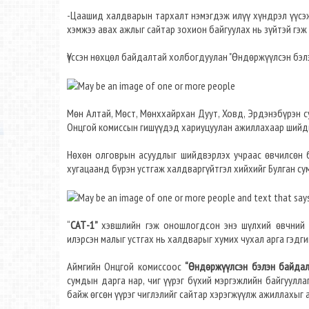
-Цаашид халдварын тархалт нэмэгдэж илүү хүндрэл үүсэж
хэмжээ авах ажлыг сайтар зохион байгуулах нь зүйтэй гэж 
Үүссэн нөхцөл байдалтай холбогдуулан "Өндөржүүлсэн бэ
Мөн Алтай, Мөст, Мөнххайрхан Дуут, Ховд, Эрдэнэбүрэн 
Онцгой комиссын гишүүдэд хариуцуулан ажиллахаар шийд
Нөхөн олговрын асуудлыг шийдвэрлэх учраас өвчилсөн 
хугацаанд бүрэн устгаж халдваргүйтгэл хийхийг Булган су
“
САТ-1”
хэвшлийн гэж оношлогдсон энэ шүлхий өвчний 
илэрсэн малыг устгах нь халдварыг хумих чухал арга гэдг
Аймгийн Онцгой комиссоос
“Өндөржүүлсэн бэлэн байдал
сумдын дарга нар, чиг үүрэг бүхий мэргэжлийн байгуулл
байж өгсөн үүрэг чиглэлийг сайтар хэрэгжүүлж ажиллахыг 