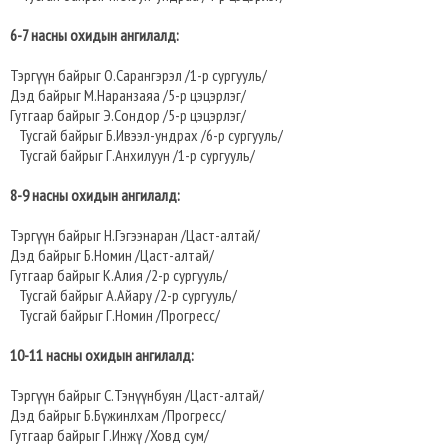
6-7 насны охидын ангилалд:
Тэргүүн байрыг О.Сарангэрэл /1-р сургууль/
Дэд байрыг М.Наранзаяа /5-р цэцэрлэг/
Гутгаар байрыг Э.Сондор /5-р цэцэрлэг/
Тусгай байрыг Б.Ивээл-ундрах /6-р сургууль/
Тусгай байрыг Г.Анхилуун /1-р сургууль/
8-9 насны охидын ангилалд:
Тэргүүн байрыг Н.Гэгээнаран /Цаст-алтай/
Дэд байрыг Б.Номин /Цаст-алтай/
Гутгаар байрыг К.Алия /2-р сургууль/
Тусгай байрыг А.Айару /2-р сургууль/
Тусгай байрыг Г.Номин /Прогресс/
10-11 насны охидын ангилалд:
Тэргүүн байрыг С.Тэнүүнбуян /Цаст-алтай/
Дэд байрыг Б.Бүжинлхам /Прогресс/
Гутгаар байрыг Г.Инжү /Ховд сум/