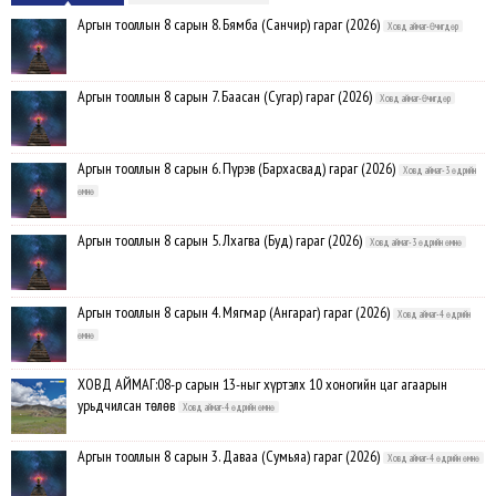
Аргын тооллын 8 сарын 8. Бямба (Санчир) гараг (2026)
Ховд аймаг-Өчигдөр
Аргын тооллын 8 сарын 7. Баасан (Сугар) гараг (2026)
Ховд аймаг-Өчигдөр
Аргын тооллын 8 сарын 6. Пүрэв (Бархасвад) гараг (2026)
Ховд аймаг-3 өдрийн
өмнө
Аргын тооллын 8 сарын 5. Лхагва (Буд) гараг (2026)
Ховд аймаг-3 өдрийн өмнө
Аргын тооллын 8 сарын 4. Мягмар (Ангараг) гараг (2026)
Ховд аймаг-4 өдрийн
өмнө
ХОВД АЙМАГ:08-р сарын 13-ныг хүртэлх 10 хоногийн цаг агаарын
урьдчилсан төлөв
Ховд аймаг-4 өдрийн өмнө
Аргын тооллын 8 сарын 3. Даваа (Сумьяа) гараг (2026)
Ховд аймаг-4 өдрийн өмнө