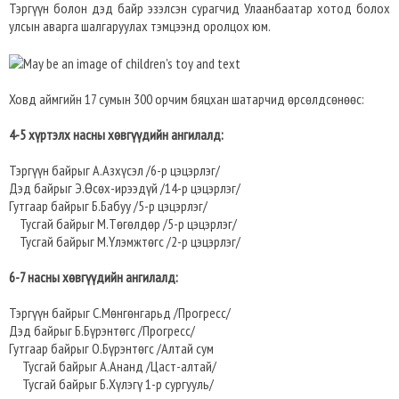
Тэргүүн болон дэд байр эзэлсэн сурагчид Улаанбаатар хотод болох
улсын аварга шалгаруулах тэмцээнд оролцох юм.
Ховд аймгийн 17 сумын 300 орчим бяцхан шатарчид өрсөлдсөнөөс:
4-5 хүртэлх насны хөвгүүдийн ангилалд:
Тэргүүн байрыг А.Азхүсэл /6-р цэцэрлэг/
Дэд байрыг Э.Өсөх-ирээдүй /14-р цэцэрлэг/
Гутгаар байрыг Б.Бабуу /5-р цэцэрлэг/
Тусгай байрыг М.Төгөлдөр /5-р цэцэрлэг/
Тусгай байрыг М.Үлэмжтөгс /2-р цэцэрлэг/
6-7 насны хөвгүүдийн ангилалд:
Тэргүүн байрыг С.Мөнгөнгарьд /Прогресс/
Дэд байрыг Б.Бүрэнтөгс /Прогресс/
Гутгаар байрыг О.Бүрэнтөгс /Алтай сум
Тусгай байрыг А.Ананд /Цаст-алтай/
Тусгай байрыг Б.Хүлэгү 1-р сургууль/