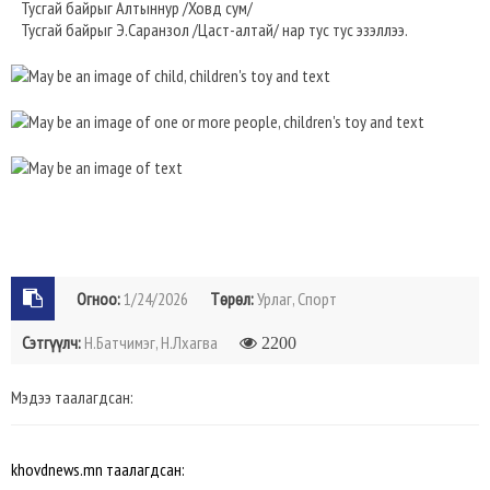
Тусгай байрыг Алтыннур /Ховд сум/
Тусгай байрыг Э.Саранзол /Цаст-алтай/ нар тус тус эзэллээ.
Огноо:
1/24/2026
Төрөл:
Урлаг, Спорт
Сэтгүүлч:
Н.Батчимэг, Н.Лхагва
2200
Мэдээ таалагдсан:
khovdnews.mn таалагдсан: