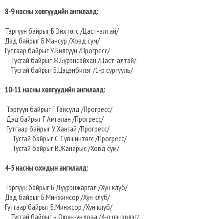
8-9 насны хөвгүүдийн ангилалд:
Тэргүүн байрыг Б.Энхтөгс /Цаст-алтай/
Дэд байрыг Б.Мансур /Ховд сум/
Гутгаар байрыг У.Билгүүн /Прогресс/
Тусгай байрыг Ж.Бүрэнсайхан /Цаст-алтай/
Тусгай байрыг Б.Цэцэнбилэг /1-р сургууль/
10-11 насны хөвгүүдийн ангилалд:
Тэргүүн байрыг Г.Гансүлд /Прогресс/
Дэд байрыг Г.Амгалан /Прогресс/
Гутгаар байрыг У.Хангай /Прогресс/
Тусгай байрыг С.Түвшинтөгс /Прогресс/
Тусгай байрыг В.Жанарыс /Ховд сум/
4-5 насны охидын ангилалд:
Тэргүүн байрыг Б.Дүүрэнжаргал /Хун клуб/
Дэд байрыг Б.Минжинсор /Хун клуб/
Гутгаар байрыг Б.Минжсор /Хун клуб/
Тусгай байрыг н.Оюун-ундраа /4-р цэцэрлэг/