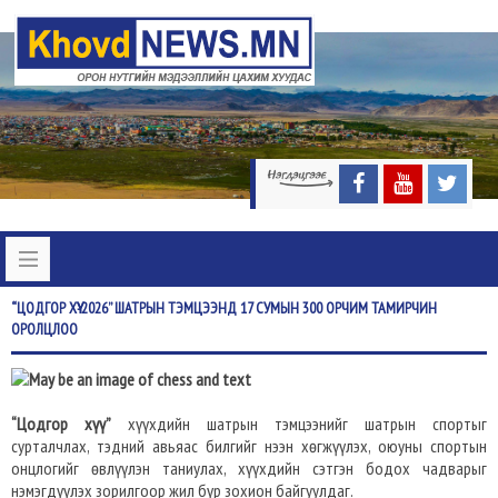
“ЦОДГОР
ХҮҮ-2026” ШАТРЫН ТЭМЦЭЭНД 17 СУМЫН 300 ОРЧИМ ТАМИРЧИН
ОРОЛЦЛОО
“Цодгор хүү”
хүүхдийн шатрын тэмцээнийг шатрын спортыг
сурталчлах, тэдний авьяас билгийг нээн хөгжүүлэх, оюуны спортын
онцлогийг өвлүүлэн таниулах, хүүхдийн сэтгэн бодох чадварыг
нэмэгдүүлэх зорилгоор жил бүр зохион байгуулдаг.