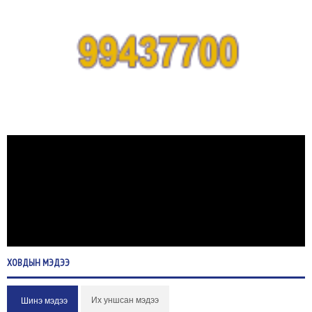
ХОВДЫН
МЭДЭЭ
Их уншсан мэдээ
Шинэ мэдээ