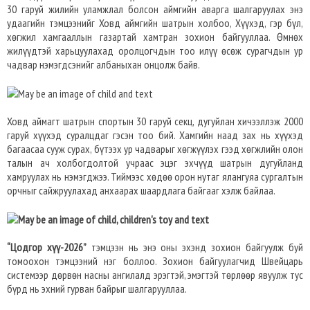
30 гаруй жилийн уламжлал болсон аймгийн аварга шалгаруулах энэ
удаагийн тэмцээнийг Ховд аймгийн шатрын холбоо, Хүүхэд, гэр бүл,
хөгжил хамгааллын газартай хамтран зохион байгууллаа. Өмнөх
жилүүдтэй харьцуулахад оролцогчдын тоо илүү өсөж сурагчдын ур
чадвар нэмэгдсэнийг албаныхан онцолж байв.
Ховд аймагт шатрын спортын 30 гаруй секц, дугуйлан хичээллэж 2000
гаруй хүүхэд суралцдаг гэсэн тоо бий. Хамгийн наад зах нь хүүхэд
багаасаа сууж сурах, бүтээх ур чадварыг хөгжүүлэх гээд хөгжлийн олон
талын ач холбогдолтой учраас эцэг эхчүүд шатрын дугуйланд
хамруулах нь нэмэгджээ. Тиймээс хөдөө орон нутаг ялангуяа сургалтын
орчныг сайжруулахад анхаарах шаардлага байгааг хэлж байлаа.
“Цодгор хүү-2026”
тэмцээн нь энэ оны эхэнд зохион байгуулж буй
томоохон тэмцээний нэг боллоо. Зохион байгуулагчид Швейцарь
системээр дөрвөн насны ангилалд эрэгтэй, эмэгтэй төрлөөр явуулж тус
бүрд нь эхний гурван байрыг шалгарууллаа.