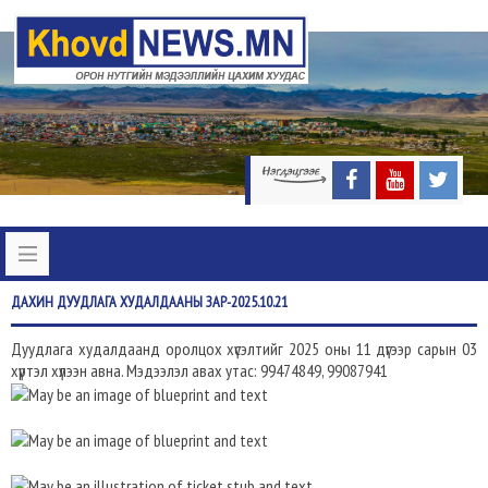
ДАХИН
ДУУДЛАГА ХУДАЛДААНЫ ЗАР-2025.10.21
Дуудлага худалдаанд оролцох хүсэлтийг 2025 оны 11 дүгээр сарын 03
хүртэл хүлээн авна. Мэдээлэл авах утас: 99474849, 99087941