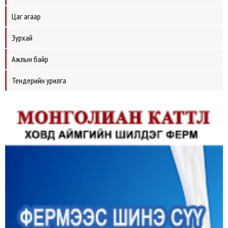
Цаг агаар
Зурхай
Ажлын байр
Тендерийн урилга