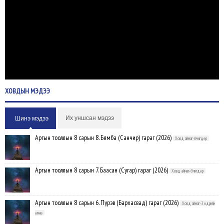
ХОВДЫН
МЭДЭЭ
Их уншсан мэдээ
Шинэ мэдээ
Аргын тооллын 8 сарын 8. Бямба (Санчир) гараг (2026)
Ховд аймаг-Өчигдөр
Аргын тооллын 8 сарын 7. Баасан (Сугар) гараг (2026)
Ховд аймаг-Өчигдөр
Аргын тооллын 8 сарын 6. Пүрэв (Бархасвад) гараг (2026)
Ховд аймаг-3 өдрийн
өмнө