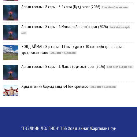
Аргын тооллын 8 сарын 5. Лхагва (Буд) гараг (2026)
Ховд аймаг-3 өдрийн өмнө
Аргын тооллын 8 сарын 4. Мягмар (Ангараг) гараг (2026)
Ховд аймаг-4 өдрийн
өмнө
ХОВД АЙМАГ:08-р сарын 13-ныг хүртэлх 10 хоногийн цаг агаарын
урьдчилсан төлөв
Ховд аймаг-4 өдрийн өмнө
Аргын тооллын 8 сарын 3. Даваа (Сумьяа) гараг (2026)
Ховд аймаг-4 өдрийн өмнө
Хүндэтгэлийн барилдаанд 64 бөх оролцлоо
Ховд аймаг-5 өдрийн өмнө
Улсын цол, чимэг хүртсэн бөхчүүд, харваачдад хүндэтгэл үзүүлэв
Ховд
аймаг-5 өдрийн өмнө
Үндэсний сурын харвааны шилдгүүд тодорлоо
Ховд аймаг-5 өдрийн өмнө
"ТЭЭЛИЙН ДОЛГИОН" ТББ Ховд аймаг Жаргалант сум