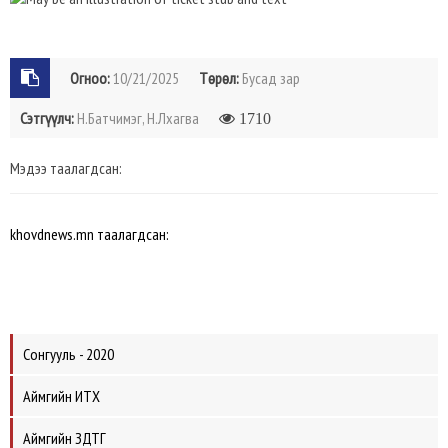
Огноо:
10/21/2025
Төрөл:
Бусад зар
Сэтгүүлч:
Н.Батчимэг, Н.Лхагва
1710
Мэдээ таалагдсан:
khovdnews.mn таалагдсан:
Сонгууль - 2020
Аймгийн ИТХ
Аймгийн ЗДТГ