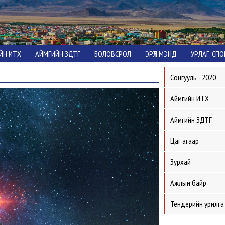
ЙН ИТХ
АЙМГИЙН ЗДТГ
БОЛОВСРОЛ
ЭРҮҮЛ МЭНД
УРЛАГ, СП
Сонгууль - 2020
Аймгийн ИТХ
Аймгийн ЗДТГ
Цаг агаар
Зурхай
Ажлын байр
Тендерийн урилга