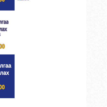
Улсын цол, чимэг хүртсэн бөхчүүд,
харваачдад хүндэтгэл үзүүлэв
Ховд аймаг-4
өдрийн өмнө
Үндэсний сурын харвааны шилдгүүд
тодорлоо
Ховд аймаг-4 өдрийн өмнө
Ахмад бөхчүүд, харваачид, уяачдад
хүндэтгэл үзүүллээ
Ховд аймаг-4 өдрийн өмнө
Шагайн харвааны шилдгүүд тодорлоо
Ховд
аймаг-4 өдрийн өмнө
Өсвөрийн барилдаанд 32 бөх оролцов
Ховд
аймаг-4 өдрийн өмнө
Аргын тооллын 8 сарын 2. Ням (Адьяа)
гараг (2026)
Ховд аймаг-5 өдрийн өмнө
Халхын Эрхэмбаяр Монгол Улсын
“УРЛАГИЙН ГАВЬЯАТ ЗҮТГЭЛТЭН” цол