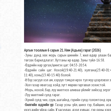
Аргын тооллын 6 сарын 21. Ням (Адьяа) гараг (2026)
-Зуны дунд хөх морь сарын шинийн 7, жил өдөр улаан бар
төгсөх барилдлагат. Хутганы ир өдөр. Зуны туйл-16:58.
-Өдрийн нар ургах/шингэх цаг: 04:53-20:54.
-Өдрийн сайн цаг: Нохой(19:40-21:40), хулгана(23:40-01:40
11:40), хонь(13:40-15:40) болой.
-Үс бүү засуул хэл ам, хэрүүл тэмцэл ирэх тул муу цээрлэвэл
-Хол газар явагсад хойд зүгт мөрөө гаргавал зохистой.
-Морь, нохой, бар, луу жилтнээ аливаа үйлийг хийхэд эерэг
-Луу жилтний сүлд гараг.
-Хүний сүлд чих, сүүж, шагайнд, гэрийн сүлд голомтонд ор
-Билгийн өдрийн үр:
Газар усны үйл, шинэ гэр, байшин, ас
үхэгсдийн үйлд сайн. Үс засуулах, дээл хувцас, гэр орны хэ