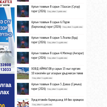
Аргын тооллын 8 сарын 7. Баасан (Сугар)
гараг (2026)
Ховд аймаг-2 цагийн өмнө
Аргын тооллын 8 сарын 6. Пүрэв
(Бархасвад) гараг (2026)
Ховд аймаг-2 өдрийн өмнө
Аргын тооллын 8 сарын 5. Лхагва (Буд)
гараг (2026)
Ховд аймаг-3 өдрийн өмнө
Аргын тооллын 8 сарын 4. Мягмар (Ангараг)
гараг (2026)
Ховд аймаг-3 өдрийн өмнө
ХОВД АЙМАГ:08-р сарын 13-ныг хүртэлх
10 хоногийн цаг агаарын урьдчилсан төлөв
Ховд аймаг-3 өдрийн өмнө
Аргын тооллын 8 сарын 3. Даваа (Сумьяа)
гараг (2026)
Ховд аймаг-3 өдрийн өмнө
Хүндэтгэлийн барилдаанд 64 бөх оролцлоо
Ховд аймаг-4 өдрийн өмнө