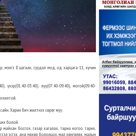
, мэнгэ 8 цагаан, суудал мод, од харцага-11, хүчин
), үхэр(01:40-03:40), луу(07:40-09:40), могой(09:40-
 зохилтой.
 сайн. Харин бич жилтнээ сөрөг муу.
ших болой.
ар майхан босгох, газар хагалах, тариа ногоо тарих,
рэгсэл эсгэх, анд нөхөр бололцох, мал хөнгөлөх, малын