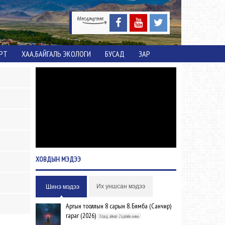
ОРТ
ХАА,БАЙГАЛЬ ЭКОЛОГИ
БУСАД
ЗАР
ХОВДЫН
МЭДЭЭ
Их уншсан мэдээ
Шинэ мэдээ
Аргын тооллын 8 сарын 8. Бямба (Санчир)
гараг (2026)
Ховд аймаг-2 цагийн өмнө