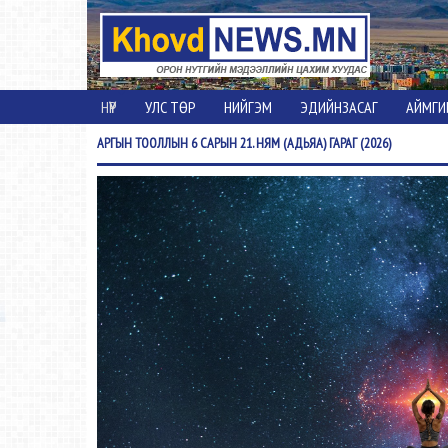
НҮҮР
УЛС ТӨР
НИЙГЭМ
ЭДИЙНЗАСАГ
АЙМГИ
АРГЫН
ТООЛЛЫН 6 САРЫН 21. НЯМ (АДЬЯА) ГАРАГ (2026)