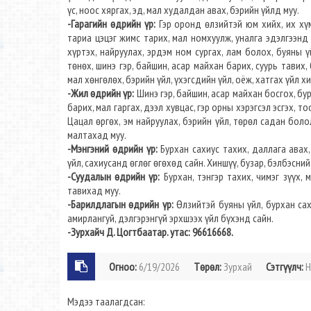
үс, ноос хяргах, эд, мал худалдан авах, бэрийн үйлд муу.
-Гарагийн өдрийн үр:
Гэр оронд өлзийтэй юм хийх, их хүм
тариа цэцэг жимс тарих, мал номхуулж, уналга эдэлгээнд 
хүртэх, найруулах, эрдэм ном сургах, лам болох, буяны ү
төнөх, шинэ гэр, байшин, асар майхан барих, суурь тавих,
мал хөнгөлөх, бэрийн үйл, үхэгсдийн үйл, оёж, хатгах үйл хи
-Жил өдрийн үр:
Шинэ гэр, байшин, асар майхан босгох, бур
барих, мал гаргах, дээл хувцас, гэр орны хэрэгсэл эсгэх, т
Цацал өргөх, эм найруулах, бэрийн үйл, төрөл садан боло
малтахад муу.
-Мэнгэний өдрийн үр:
Бурхан сахиус тахих, даллага авах,
үйл, сахиусанд өглөг өгөхөд сайн. Хиншүү, бузар, бэлбэсний
-Суудалын өдрийн үр:
Бурхан, тэнгэр тахих, чимэг зүүх,
тавихад муу.
-Барилдлагын өдрийн үр:
Өлзийтэй буяны үйл, бурхан сахи
амирлангуй, дэлгэрэнгүй эрхшээх үйл бүхэнд сайн.
-Зурхайч Д. Цогтбаатар. утас: 96616668.
Огноо:
6/19/2026
Төрөл:
Зурхай
Сэтгүүлч:
Н
Мэдээ таалагдсан: