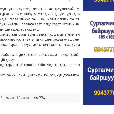
үүн тушаал хүлээх, нэмэх, гал тахих, хурим хийх, үр
сургах, морь уралдуулж эхлэх, мал адгуус сургах, эм
йл, ан гөрөө хийхэд сайн. Хүн, малыг самнах, ханаж,
 буян хишгийн даллага авах, замд гарах, хурим хийх,
йх, шинэ дээл эсгэхэд муу.
хан шүтээн, орон гэрийг равнайлах, даллага авах, гүү
ооцоо хийх, мэргэ төлгө тавих, цэрэг хөдөлгөхөд сайн.
лцох, бурхан сахиус тахих, ном эхлэн заалгах, худаг
 залбиралд үйлдэх, сан тавих, сахиус тахих, бэрийн
 үйлд муу.
 мод тарих, шав тавихад сайн. Мод таслах, тангараг
ус тахих, номын үйл эхлэх, гүйцээх, сүм дуган нээх,
.Батчимэг, Н.Лхагва
234