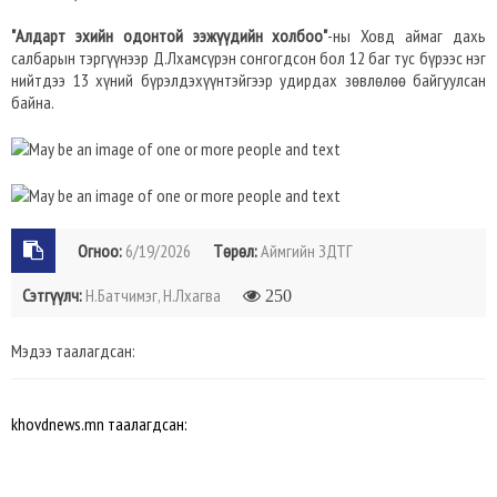
"Алдарт эхийн одонтой ээжүүдийн холбоо"
-ны Ховд аймаг дахь
салбарын тэргүүнээр Д.Лхамсүрэн сонгогдсон бол 12 баг тус бүрээс нэг
нийтдээ 13 хүний бүрэлдэхүүнтэйгээр удирдах зөвлөлөө байгуулсан
байна.
Огноо:
6/19/2026
Төрөл:
Аймгийн ЗДТГ
Сэтгүүлч:
Н.Батчимэг, Н.Лхагва
250
Мэдээ таалагдсан:
khovdnews.mn таалагдсан: