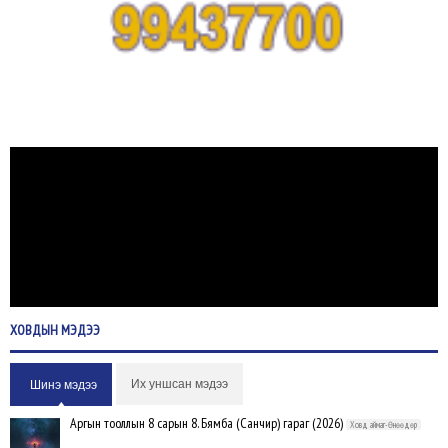
ХОВДЫН
МЭДЭЭ
Их уншсан мэдээ
Шинэ мэдээ
Аргын тооллын 8 сарын 8. Бямба (Санчир) гараг (2026)
Ховд аймаг-Өнөөдөр