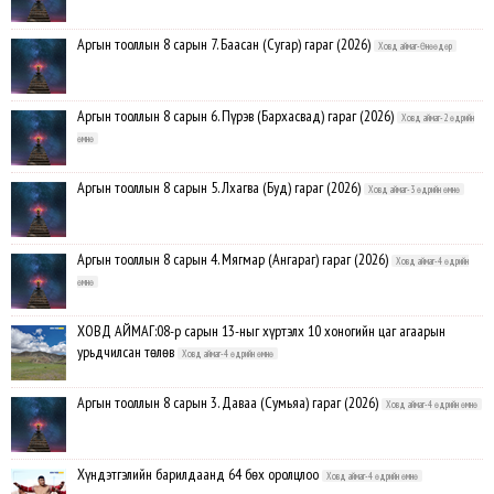
Аргын тооллын 8 сарын 7. Баасан (Сугар) гараг (2026)
Ховд аймаг-Өнөөдөр
Аргын тооллын 8 сарын 6. Пүрэв (Бархасвад) гараг (2026)
Ховд аймаг-2 өдрийн
өмнө
Аргын тооллын 8 сарын 5. Лхагва (Буд) гараг (2026)
Ховд аймаг-3 өдрийн өмнө
Аргын тооллын 8 сарын 4. Мягмар (Ангараг) гараг (2026)
Ховд аймаг-4 өдрийн
өмнө
ХОВД АЙМАГ:08-р сарын 13-ныг хүртэлх 10 хоногийн цаг агаарын
урьдчилсан төлөв
Ховд аймаг-4 өдрийн өмнө
Аргын тооллын 8 сарын 3. Даваа (Сумьяа) гараг (2026)
Ховд аймаг-4 өдрийн өмнө
Хүндэтгэлийн барилдаанд 64 бөх оролцлоо
Ховд аймаг-4 өдрийн өмнө