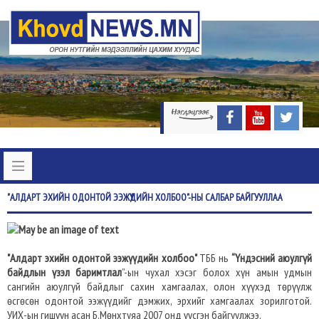
"АЛДАРТ
ЭХИЙН ОДОНТОЙ ЭЭЖҮҮДИЙН ХОЛБОО"-НЫ САЛБАР БАЙГУУЛЛАА
"Алдарт эхийн одонтой ээжүүдийн холбоо"
ТББ нь
“Үндэсний аюулгүй
байдлын үзэл баримтлал
”-ын чухал хэсэг болох хүн амын удмын
сангийн аюулгүй байдлыг сахин хамгаалах, олон хүүхэд төрүүлж
өсгөсөн одонтой ээжүүдийг дэмжих, эрхийг хамгаалах зорилготой.
УИХ-ын гишүүн асан Б.Мөнхтуяа 2007 онд үүсгэн байгуулжээ.