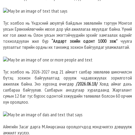
Тус холбоо нь Үндэсний аюулгүй байдлын зөвлөлийн тэргүүн Монгол
улсын Ерөнхийлөгчийн ивээл дор үйл ажиллагаа явуулдаг байна. Үүний
нэг гол ажил нь Олон улсын эмэгтэйчүүдийн эрхийг хамгаалах өдрийг
тохиолдуулан жил бүр
“Алдарт эхийн одонт 1000 ээж”
чуулга
уулзалтыг төрийн ордны их танхимд зохион байгуулдаг уламжлалтай.
Тус холбоо нь 2026-2027 онд 21 аймагт салбар зөвлөлөө шинэчилсэн
бүтэц зохион байгуулалтад оруулж чадавхжуулах зорилготой
ажиллаж байна. Энэ хүрээнд өчигдөр
/2026.06.18/
Ховд аймаг дахь
салбараа байгуулав. Салбарын анхдугаар хуралдаанд Жаргалант
сумын 12 баг тус бүрээс одонтой ээжүүдийн төлөөлөл болсон 60 орчим
хүн оролцлоо.
Аймгийн Засаг дарга М.Амарсанаа оролцогчдод мэндчилгээ дэвшүүлж
амжилт хүслээ.