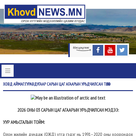
ХОВД
АЙМАГ:ГУРАВДУГААР САРЫН ЦАГ АГААРЫН УРЬДЧИЛСАН ТӨЛӨВ
2026 ОНЫ 03 САРЫН ЦАГ АГААРЫН УРЬДЧИЛСАН МЭДЭЭ:
УУР АМЬСГАЛЫН ТОЙМ:
Олон жилийн дундаж (ОЖД) утга гэдэг нь 1991–2020 оны хоорондох