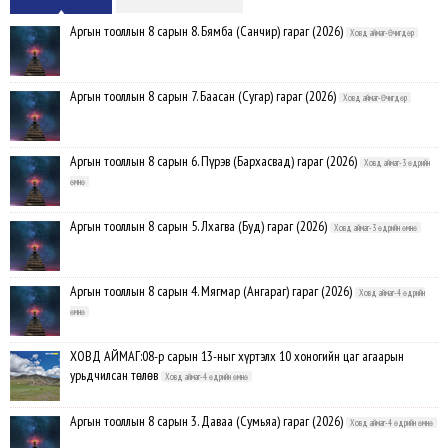
Аргын тооллын 8 сарын 8. Бямба (Санчир) гараг (2026)
Ховд аймаг-Өчигдөр
Аргын тооллын 8 сарын 7. Баасан (Сугар) гараг (2026)
Ховд аймаг-Өчигдөр
Аргын тооллын 8 сарын 6. Пүрэв (Бархасвад) гараг (2026)
Ховд аймаг-3 өдрийн
өмнө
Аргын тооллын 8 сарын 5. Лхагва (Буд) гараг (2026)
Ховд аймаг-3 өдрийн өмнө
Аргын тооллын 8 сарын 4. Мягмар (Ангараг) гараг (2026)
Ховд аймаг-4 өдрийн
өмнө
ХОВД АЙМАГ:08-р сарын 13-ныг хүртэлх 10 хоногийн цаг агаарын
урьдчилсан төлөв
Ховд аймаг-4 өдрийн өмнө
Аргын тооллын 8 сарын 3. Даваа (Сумьяа) гараг (2026)
Ховд аймаг-4 өдрийн өмнө