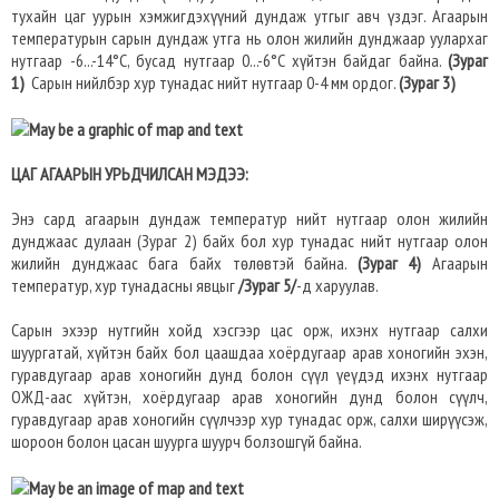
тухайн цаг уурын хэмжигдэхүүний дундаж утгыг авч үздэг. Агаарын
температурын сарын дундаж утга нь олон жилийн дунджаар уулархаг
нутгаар -6...-14°C, бусад нутгаар 0...-6°C хүйтэн байдаг байна.
(Зурaг
1)
Сарын нийлбэр хур тунадас нийт нутгаар 0-4 мм ордог.
(Зурaг 3)
ЦАГ АГААРЫН УРЬДЧИЛСАН МЭДЭЭ:
Энэ сард агаарын дундаж температур нийт нутгаар олон жилийн
дунджаас дулаан (Зураг 2) байх бол хур тунадас нийт нутгаар олон
жилийн дунджаас бага байх төлөвтэй байна.
(Зураг 4)
Агаарын
температур, хур тунадасны явцыг
/Зураг 5/
-д харуулав.
Сарын эхээр нутгийн хойд хэсгээр цас орж, ихэнх нутгаар салхи
шуургатай, хүйтэн байх бол цаашдаа хоёрдугаар арав хоногийн эхэн,
гуравдугаар арав хоногийн дунд болон сүүл үеүдэд ихэнх нутгаар
ОЖД-аас хүйтэн, хоёрдугаар арав хоногийн дунд болон сүүлч,
гуравдугаар арав хоногийн сүүлчээр хур тунадас орж, салхи ширүүсэж,
шороон болон цасан шуурга шуурч болзошгүй байна.