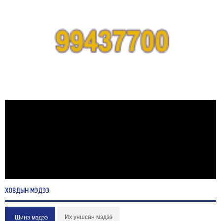
ХОВДЫН
МЭДЭЭ
Их уншсан мэдээ
Шинэ мэдээ