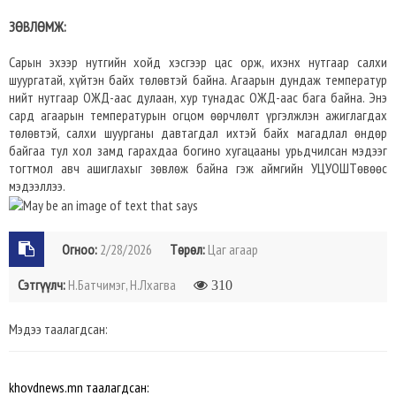
ЗӨВЛӨМЖ:
Сарын эхээр нутгийн хойд хэсгээр цас орж, ихэнх нутгаар салхи
шуургатай, хүйтэн байх төлөвтэй байна. Агаарын дундаж температур
нийт нутгаар ОЖД-аас дулаан, хур тунадас ОЖД-аас бага байна. Энэ
сард агаарын температурын огцом өөрчлөлт үргэлжлэн ажиглагдах
төлөвтэй, салхи шуурганы давтагдал ихтэй байх магадлал өндөр
байгаа тул хол замд гарахдаа богино хугацааны урьдчилсан мэдээг
тогтмол авч ашиглахыг зөвлөж байна гэж аймгийн УЦУОШТөвөөс
мэдээллээ.
Огноо:
2/28/2026
Төрөл:
Цаг агаар
Сэтгүүлч:
Н.Батчимэг, Н.Лхагва
310
Мэдээ таалагдсан:
khovdnews.mn таалагдсан: