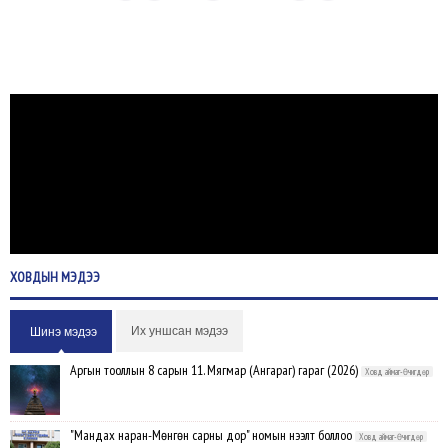
ХОВДЫН
МЭДЭЭ
Их уншсан мэдээ
Шинэ мэдээ
Аргын тооллын 8 сарын 11. Мягмар (Ангараг) гараг (2026)
Ховд аймаг-Өчигдөр
"Мандах наран-Мөнгөн сарны дор" номын нээлт боллоо
Ховд аймаг-Өчигдөр