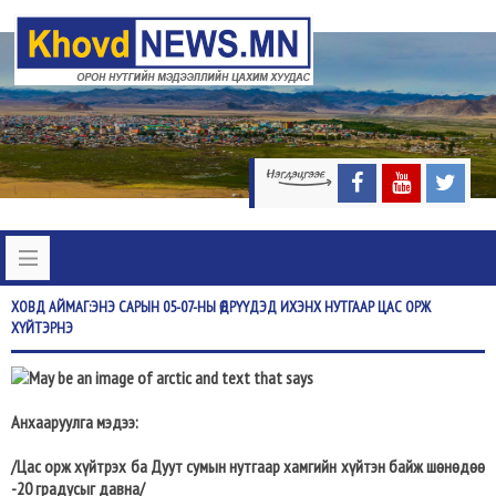
ХОВД
АЙМАГ:ЭНЭ САРЫН 05-07-НЫ ӨДРҮҮДЭД ИХЭНХ НУТГААР ЦАС ОРЖ
ХҮЙТЭРНЭ
Анхааруулга мэдээ:
/Цас орж хүйтрэх ба Дуут сумын нутгаар хамгийн хүйтэн байж шөнөдөө
-20 градусыг давна/