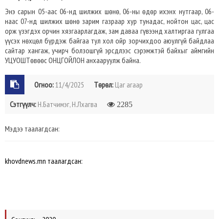
Энэ сарын 05-аас 06-нд шилжих шөнө, 06-ны өдөр ихэнх нутгаар, 06-
наас 07-нд шилжих шөнө зарим газраар хур тунадас, нойтон цас, цас
орж үзэгдэх орчин хязгаарлагдаж, зам даваа гүвээнд халтиргаа гулгаа
үүсэх нөхцөл бүрдэж байгаа тул хол ойр зорчихдоо аюулгүй байдлаа
сайтар хангаж, учирч болзошгүй эрсдлээс сэрэмжтэй байхыг аймгийн
УЦУОШТөвөөс ОНЦГОЙЛОН анхааруулж байна.
Огноо:
11/4/2025
Төрөл:
Цаг агаар
Сэтгүүлч:
Н.Батчимэг, Н.Лхагва
2285
Мэдээ таалагдсан:
khovdnews.mn таалагдсан: