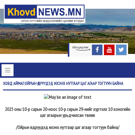
ХОВД
АЙМАГ:ОЙРЫН ӨДРҮҮДЭД ИХЭНХ НУТГААР ЦАГ АГААР ТОГТУУН БАЙНА
2025 оны 10-р сарын 20-нooс 10-р сарын 29-нийг хүртэлх 10 хоногийн
цаг агаарын урьдчилсан төлөв
/Ойрын өдрүүдэд ихэнх нутгаар цаг агаар тогтуун байна/