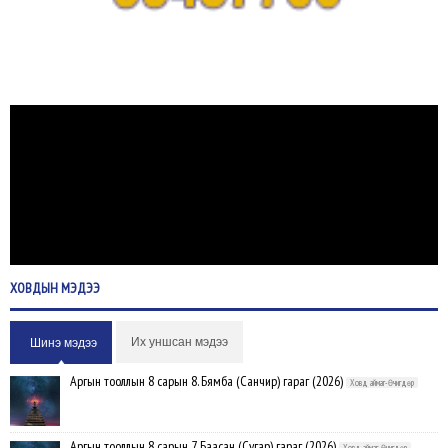
ХОВДЫН
МЭДЭЭ
Их уншсан мэдээ
Шинэ мэдээ
Аргын тооллын 8 сарын 8. Бямба (Санчир) гараг (2026)
Ховд аймаг-Өчигдөр
Аргын тооллын 8 сарын 7. Баасан (Сугар) гараг (2026)
Ховд аймаг-Өчигдөр