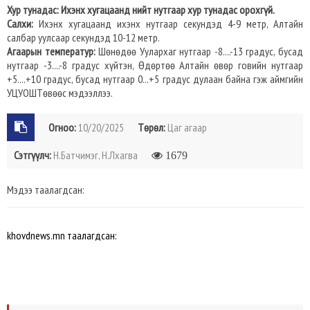
Хур тунадас: Ихэнх хугацаанд нийт нутгаар хур тунадас орохгүй.
Салхи:
Ихэнх хугацаанд ихэнх нутгаар секундэд 4-9 метр, Алтайн
салбар уулсаар секундэд 10-12 метр.
Агаарын температур:
Шөнөдөө Уулархаг нутгаар -8....-13 градус, бусад
нутгаар -3....-8 градус хүйтэн, Өдөртөө Алтайн өвөр говийн нутгаар
+5....+10 градус, бусад нутгаар 0...+5 градус дулаан байна гэж аймгийн
УЦУОШТөвөөс мэдээллээ.
Огноо:
10/20/2025
Төрөл:
Цаг агаар
Сэтгүүлч:
Н.Батчимэг, Н.Лхагва
1679
Мэдээ таалагдсан:
khovdnews.mn таалагдсан: