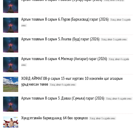
Аргын тооллын 8 сарын 6. Пүрэв (Бархасвад) гараг (2026)
Ховд аймаг-3 өдрийн
өмнө
Аргын тооллын 8 сарын 5. Лхагва (Буд) гараг (2026)
Ховд аймаг-3 өдрийн өмнө
Аргын тооллын 8 сарын 4. Мягмар (Ангараг) гараг (2026)
Ховд аймаг-4 өдрийн
өмнө
ХОВД АЙМАГ:08-р сарын 13-ныг хүртэлх 10 хоногийн цаг агаарын
урьдчилсан төлөв
Ховд аймаг-4 өдрийн өмнө
Аргын тооллын 8 сарын 3. Даваа (Сумьяа) гараг (2026)
Ховд аймаг-4 өдрийн өмнө
Хүндэтгэлийн барилдаанд 64 бөх оролцлоо
Ховд аймаг-5 өдрийн өмнө