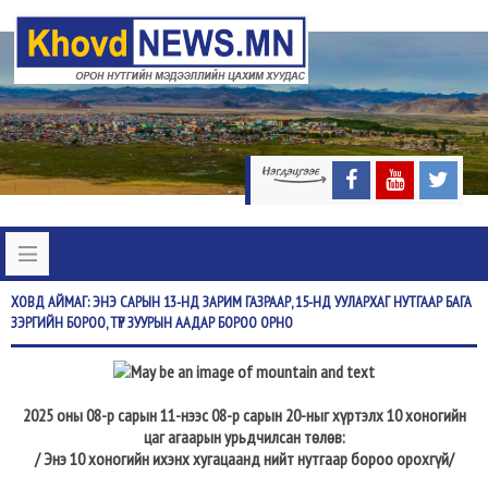
ХОВД
АЙМАГ: ЭНЭ САРЫН 13-НД ЗАРИМ ГАЗРААР, 15-НД УУЛАРХАГ НУТГААР БАГА
ЗЭРГИЙН БОРОО, ТҮР ЗУУРЫН ААДАР БОРОО ОРНО
2025 оны 08-р сарын 11-нээс 08-р сарын 20-ныг хүртэлх 10 хоногийн
цаг агаарын урьдчилсан төлөв:
/ Энэ 10 хоногийн ихэнх хугацаанд нийт нутгаар бороо орохгүй/