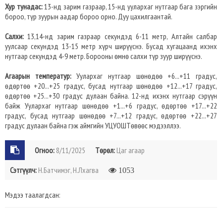
Хур тунадас:
13-нд зарим газраар, 15-нд уулархаг нутгаар бага зэргийн
бороо, түр зуурын аадар бороо орно. Дуу цахилгаантай.
Салхи:
13,14-нд зарим газраар секундэд 6-11 метр, Алтайн салбар
уулсаар секундэд 13-15 метр хүрч ширүүснэ. Бусад хугацаанд ихэнх
нутгаар секундэд 4-9 метр. Борооны өмнө салхи түр зуур ширүүснэ.
Агаарын температур:
Уулархаг нутгаар шөнөдөө +6...+11 градус,
өдөртөө +20...+25 градус, бусад нутгаар шөнөдөө +12...+17 градус,
өдөртөө +25...+30 градус дулаан байна. 12-нд ихэнх нутгаар сэрүүн
байж Уулархаг нутгаар шөнөдөө +1...+6 градус, өдөртөө +17...+22
градус, бусад нутгаар шөнөдөө +7...+12 градус, өдөртөө +22...+27
градус дулаан байна гэж аймгийн УЦУОШТөвөөс мэдээллээ.
Огноо:
8/11/2025
Төрөл:
Цаг агаар
Сэтгүүлч:
Н.Батчимэг, Н.Лхагва
1053
Мэдээ таалагдсан: