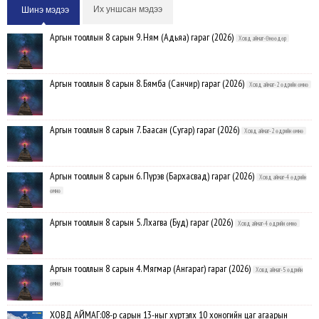
Их уншсан мэдээ
Шинэ мэдээ
Аргын тооллын 8 сарын 9. Ням (Адьяа) гараг (2026)
Ховд аймаг-Өнөөдөр
Аргын тооллын 8 сарын 8. Бямба (Санчир) гараг (2026)
Ховд аймаг-2 өдрийн өмнө
Аргын тооллын 8 сарын 7. Баасан (Сугар) гараг (2026)
Ховд аймаг-2 өдрийн өмнө
Аргын тооллын 8 сарын 6. Пүрэв (Бархасвад) гараг (2026)
Ховд аймаг-4 өдрийн
өмнө
Аргын тооллын 8 сарын 5. Лхагва (Буд) гараг (2026)
Ховд аймаг-4 өдрийн өмнө
Аргын тооллын 8 сарын 4. Мягмар (Ангараг) гараг (2026)
Ховд аймаг-5 өдрийн
өмнө
ХОВД АЙМАГ:08-р сарын 13-ныг хүртэлх 10 хоногийн цаг агаарын