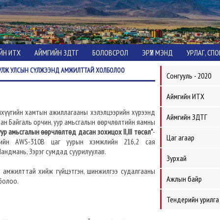
ЙН ИТХ
АЙМГИЙН ЗДТГ
БОЛОВСРОЛ
ЭРҮҮЛ МЭНД
УРЛАГ, СП
УУЛЖ УЛСЫН СҮЛЖЭЭНД АМЖИЛТТАЙ ХОЛБОЛОО
Сонгууль - 2020
Аймгийн ИТХ
анхүүгийн хамтын ажиллагааны хэлэлцээрийн хүрээнд
Аймгийн ЗДТГ
лан Байгаль орчин, уур амьсгалын өөрчлөлтийн яамны
р амьсгалын өөрчлөлтөд дасан зохицох II,III төсөл"
-
Цаг агаар
рийн AWS-310B цаг уурын хэмжлийн 216,2 сая
андмань, Зэрэг сумдад суурилуулав.
Зурхай
 амжилттай хийж гүйцэтгэн, шинжилгээ судалгааны
Ажлын байр
болоо.
Тендерийн урилга