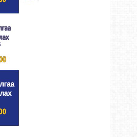
Улсын цол, чимэг хүртсэн бөхчүүд,
харваачдад хүндэтгэл үзүүлэв
Ховд аймаг-4
өдрийн өмнө
Үндэсний сурын харвааны шилдгүүд
тодорлоо
Ховд аймаг-4 өдрийн өмнө
Ахмад бөхчүүд, харваачид, уяачдад
хүндэтгэл үзүүллээ
Ховд аймаг-5 өдрийн өмнө
Шагайн харвааны шилдгүүд тодорлоо
Ховд
аймаг-5 өдрийн өмнө
Өсвөрийн барилдаанд 32 бөх оролцов
Ховд
аймаг-5 өдрийн өмнө
Аргын тооллын 8 сарын 2. Ням (Адьяа)
гараг (2026)
Ховд аймаг-5 өдрийн өмнө
Халхын Эрхэмбаяр Монгол Улсын
“УРЛАГИЙН ГАВЬЯАТ ЗҮТГЭЛТЭН” цол