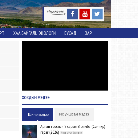
ОРТ
ХАА,БАЙГАЛЬ ЭКОЛОГИ
БУСАД
ЗАР
ХОВДЫН
МЭДЭЭ
Их уншсан мэдээ
Шинэ мэдээ
Аргын тооллын 8 сарын 8. Бямба (Санчир)
гараг (2026)
Ховд аймаг-Өнөөдөр