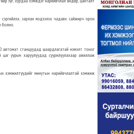
өөр зүг, хурдаа хэмждэг нарийвчлал өндөр, цанталт
н сэргийлэх, зарлан мэдээлэх чадавх сайжирч орон
р болно.
0 автомат станцуудад шаардлагатай нэмэлт тоног
 цаг уурын харуулуудад суурилуулахаар ажиллаж
рын хэмжилтүүдийг минутын нарийвчлалтай хэмжиж