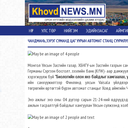
НҮҮР
УЛС ТӨР
НИЙГЭМ
ЭДИЙНЗАСАГ
АЙМГИ
ЧАНДМАНЬ,
ЗЭРЭГ СУМАНД ЦАГ УУРЫН АВТОМАТ СТАНЦ СУУРИЛ
Монгол Улсын Засгийн газар, ХБНГУ-ын Засгийн газрын с
Германы Сэргээн босголт, зээлийн банк (KfW)- aaр дамжуу
хэрэгжүүлж буй
"Биологийн олон янз байдлыг хамгаалах, уу
ийн санхүүжилтээр Финлянд улсын Vaisala үйлдвэ
төгрөгийн өртөгтэй бүрэн автомат станцыг Ховд аймгийн Ч
Энэ ажлыг энэ оны 04 дүгээр сарын 21-24-ний өдрүүдэд
ажлын тасралтгүй байдлыг хангуулан Улсын сүлжээнд хол