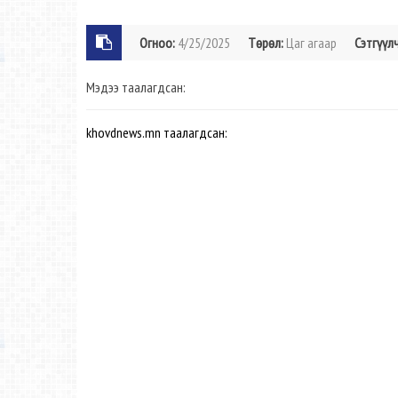
Огноо:
4/25/2025
Төрөл:
Цаг агаар
Сэтгүүлч
Мэдээ таалагдсан:
khovdnews.mn таалагдсан: