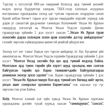
Түүгээр ч зогсохгүй УИХ-ын гишүүний болоод ард түмний үнэнийг
мэдэх эрхэд бүдүүлгээр халдаж, ТББХ-гоор хэлэлцэх асуудлын
материалыг хуралдааны эхэнд цаг тулгаж тараасан, огцруулах санал
бүхий албан бичигт гарын үсэг зурсан гишүүдийн нэрсийг зориуд хав
дарж уг саналтай урьдчилан танилцах боломжийг Улсын Их Хурлын
гишүүдэд олгоогүй нь Монгол Улсын Үндсэн хуулийн Дөчин
гуравдугаар зүйлийн 1 дэх хэсэгт заасан
“...Улсын Их Хурал гурав
хоногийн дараа хэлэлцэж эхлэн арав хоногийн дотор шийдвэрлэнэ”
гэснийг зөрчсөн хуйвалдааны шинжтэй увайгүй үйлдэл юм.
Энэхүү хэт нэг талыг барьж хүч түрсэн шийдвэр, ёс бус бусармаг үйл
ажиллагаа нь Монгол Улсын Үндсэн хуулийн Гуравдугаар зүйлийн 1 дэх
хэсэгт
“Монгол Улсад засгийн бүх эрх ард түмний мэдэлд байна.
Монголын ард түмэн төрийн үйл хэрэгт шууд оролцож, мөн сонгож
байгуулсан төрийн эрх барих төлөөлөгчдийн байгууллагаараа
уламжлан энэхүү эрхээ эдэлнэ”
гэж, Хорин гуравдугаар зүйлийн 1 дэх
хэсэгт
“Улсын Их Хурлын гишүүн бол ард түмний элч бөгөөд нийт иргэн,
улсын ашиг сонирхлыг эрхэмлэн баримтална”
гэж заасныг тус тус
зөрчсөн гэж үзэж байна.
Хоёр.
Монгол хэлний хэл зүйн хувьд Улсын Их Хурлын чуулганы
хуралдааны дэгийн тухай хуульд заасан
“танилцуулах”, “сонсох”,