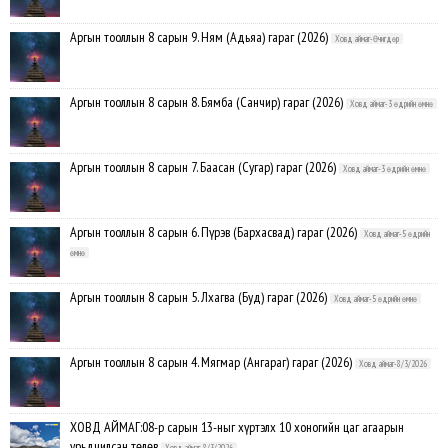
Аргын тооллын 8 сарын 9. Ням (Адьяа) гараг (2026)
Ховд аймаг-Өчигдөр
Аргын тооллын 8 сарын 8. Бямба (Санчир) гараг (2026)
Ховд аймаг-3 өдрийн өмнө
Аргын тооллын 8 сарын 7. Баасан (Сугар) гараг (2026)
Ховд аймаг-3 өдрийн өмнө
Аргын тооллын 8 сарын 6. Пүрэв (Бархасвад) гараг (2026)
Ховд аймаг-5 өдрийн
өмнө
Аргын тооллын 8 сарын 5. Лхагва (Буд) гараг (2026)
Ховд аймаг-5 өдрийн өмнө
Аргын тооллын 8 сарын 4. Мягмар (Ангараг) гараг (2026)
Ховд аймаг-8/3/2026
ХОВД АЙМАГ:08-р сарын 13-ныг хүртэлх 10 хоногийн цаг агаарын
урьдчилсан төлөв
Ховд аймаг-8/3/2026