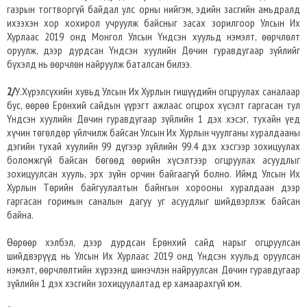
газрын тогтворгүй байдал улс орны нийгэм, эдийн засгийн амьдралд
ихээхэн хор хохирол учруулж байсныг засах зорилгоор Улсын Их
Хурлаас 2019 онд Монгол Улсын Үндсэн хуульд нэмэлт, өөрчлөлт
оруулж, дээр дурдсан Үндсэн хуулийн Дөчин гуравдугаар зүйлийг
бүхэлд нь өөрчлөн найруулж баталсан билээ.
2/
У.Хүрэлсүхийн хувьд Улсын Их Хурлын гишүүдийн огцруулах саналаар
бус, өөрөө Ерөнхий сайдын үүрэгт ажлаас огцрох хүсэлт гаргасан тул
Үндсэн хуулийн Дөчин гуравдугаар зүйлийн 1 дэх хэсэг, тухайн үед
хүчин төгөлдөр үйлчилж байсан Улсын Их Хурлын чуулганы хуралдааны
дэгийн тухай хуулийн 99 дүгээр зүйлийн 99.4 дэх хэсгээр зохицуулах
боломжгүй байсан бөгөөд өөрийн хүсэлтээр огцруулах асуудлыг
зохицуулсан хууль, эрх зүйн орчин байгаагүй болно. Иймд Улсын Их
Хурлын Төрийн байгуулалтын байнгын хорооны хуралдаан дээр
гаргасан горимын саналын дагуу уг асуудлыг шийдвэрлэж байсан
байна.
Өөрөөр хэлбэл, дээр дурдсан Ерөнхий сайд нарыг огцруулсан
шийдвэрүүд нь Улсын Их Хурлаас 2019 онд Үндсэн хуульд оруулсан
нэмэлт, өөрчлөлтийн хүрээнд шинэчлэн найруулсан Дөчин гуравдугаар
зүйлийн 1 дэх хэсгийн зохицуулалтад ер хамаарахгүй юм.