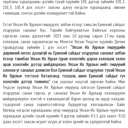
чуулганы хуралдааны дэгийн тухай хуулийн 101 дүгээр зүйлийн 101.2,
101.3, 101.4 дэх хэсэгт заасны дагуу нэгдсэн хуралдаанд зөвхөн
танилцаж, сонсох дэгийн зохицуулалттай байна.
Гэтэл Улсын Их Хурлын гишүүдээс албан ёсоор тавьсан Ерөнхий сайдыг
огцруулах саналыг бус, Төрийн байгуулалтын байнгын хорооны
гаргасан санал, дүгнэлтийг 2025 оны 10 дугаар сарын 17-ны өдөр
хэлэлцэж, санал хураалгасан нь Монгол Улсын Үндсэн хуулийн Дөчин
гуравдугаар зүйлийн 1 дэх хэсэгт
“Улсын Их Хурлын гишүүдийн
дөрөвний нэгээс доошгүй нь Ерөнхий сайдыг огцруулах саналыг албан
ёсоор тавибал Улсын Их Хурал гурав хоногийн дараа хэлэлцэж эхлэн
арав хоногийн дотор шийдвэрлэнэ. Улсын Их Хурлын нийт гишүүний
олонхи уг саналыг дэмжсэн бол Ерөнхий сайдыг огцруулах тухай Улсын
Их Хурлын тогтоол баталсанд тооцож, шинэ Ерөнхий сайдыг гуч
хоногийн дотор томилно”
гэж заасныг ноцтой зөрчсөн байна. Мөн
Үндсэн хуулиар Улсын Их Хурлын гишүүнд олгосон Ерөнхий сайдыг
огцруулах санал гаргах, уг саналаа Улсын Их Хурлаар хэлэлцүүлэн
шийдвэрлүүлэх хэнтэй ч хуваалцахгүй бүрэн эрхэнд нь шууд халдаж,
тодорхой санаа зорилготойгоор бүдүүлгээр хязгаарласан байх
бөгөөд нэгдсэн хуралдааны үеэр гишүүдэд Улсын Их Хурлын чуулганы
хуралдаан дэгийн тухай хуулийн 9 дүгээр зүйлийн 9.5.1 дэх заалт, 9.10
дахь хэсэгт заасан асуулт асуух, үг хэлэх эрхийг нь эдлүүлээгүй байна.