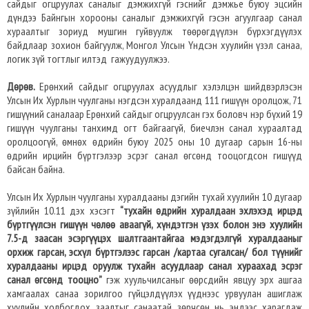
сайдыг огцруулах саналыг дэмжихгүй гэснийг дэмжье буюу эцсийн
дүндээ Байнгын хорооны саналыг дэмжихгүй гэсэн агуулгаар санал
хураалтыг зориуд мушгин гуйвуулж төөрөгдүүлэн бүрхэгдүүлэх
байдлаар зохион байгуулж, Монгол Улсын Үндсэн хуулийн үзэл санаа,
логик зүй тогтлыг илтэд гажуудуулжээ.
Дөрөв.
Ерөнхий сайдыг огцруулах асуудлыг хэлэлцэн шийдвэрлэсэн
Улсын Их Хурлын чуулганы нэгдсэн хуралдаанд 111 гишүүн оролцож, 71
гишүүний саналаар Ерөнхий сайдыг огцруулсан гэх боловч нэр бүхий 19
гишүүн чуулганы танхимд огт байгаагүй, биечлэн санал хураалтад
оролцоогүй, өмнөх өдрийн буюу 2025 оны 10 дугаар сарын 16-ны
өдрийн ирцийн бүртгэлээр эсрэг санал өгсөнд тооцогдсон гишүүд
байсан байна.
Улсын Их Хурлын чуулганы хуралдааны дэгийн тухай хуулийн 10 дугаар
зүйлийн 10.11 дэх хэсэгт
“тухайн өдрийн хуралдаан эхлэхэд ирцэд
бүртгүүлсэн гишүүн чөлөө аваагүй, хүндэтгэн үзэх болон энэ хуулийн
7.5-д заасан эсэргүүцэх шалтгаантайгаа мэдэгдэлгүй хуралдааныг
орхиж гарсан, эсхүл бүртгэлээс гарсан
/картаа сугалсан/ бол түүнийг
хуралдааны ирцэд оруулж тухайн асуудлаар санал хураахад эсрэг
санал өгсөнд тооцно”
гэж хуульчилсаныг өөрсдийн явцуу эрх ашгаа
хамгаалах санаа зорилгоо гүйцэлдүүлэх үүднээс урвуулан ашиглаж
хуулийн холбогдох заалтыг санаатай зөрчсөн нь эндээс харагдаж