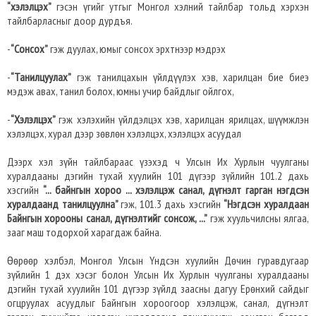
“хэлэлцэх”
гэсэн үгийг утгыг Монгол хэлний тайлбар тольд хэрхэн
тайлбарласныг доор дурдъя.
-
“Сонсох”
гэж дуулах, юмыг сонсох эрхтнээр мэдрэх
-
“Танилцуулах”
гэж танилцахын үйлдүүлэх хэв, харилцан бие биеэ
мэдэж авах, танил болох, юмны учир байдлыг ойлгох,
-
“Хэлэлцэх”
гэж хэлэхийн үйлдэлцэх хэв, харилцан ярилцах, шүүмжлэн
хэлэлцэх, хурал дээр зөвлөн хэлэлцэх, хэлэлцэх асуудал
Дээрх хэл зүйн тайлбараас үзэхэд ч Улсын Их Хурлын чуулганы
хуралдааны дэгийн тухай хуулийн 101 дүгээр зүйлийн 101.2 дахь
хэсгийн
“... байнгын хороо ... хэлэлцэж санал, дүгнэлт гарган нэгдсэн
хуралдаанд танилцуулна”
гэж, 101.3 дахь хэсгийн
“Нэгдсэн хуралдаан
Байнгын хорооны санал, дүгнэлтийг сонсож, ...”
гэж хуульчилсны ялгаа,
зааг маш тодорхой харагдаж байна.
Өөрөөр хэлбэл, Монгол Улсын Үндсэн хуулийн Дөчин гуравдугаар
зүйлийн 1 дэх хэсэг болон Улсын Их Хурлын чуулганы хуралдааны
дэгийн тухай хуулийн 101 дүгээр зүйлд заасны дагуу Ерөнхий сайдыг
огцруулах асуудлыг Байнгын хороогоор хэлэлцэж, санал, дүгнэлт