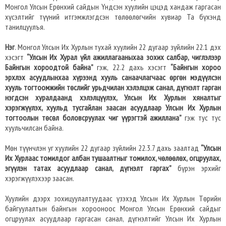
Монгол Улсын Ерөнхий сайдын Үндсэн хуулийн цэцэд хандаж гаргасан
хүсэлтийг түүний итгэмжлэгдсэн төлөөлөгчийн хувиар Та бүхэнд
танилцуулъя.
Нэг
. Монгол Улсын Их Хурлын тухай хуулийн 22 дугаар зүйлийн 22.1 дэх
хэсэгт
“Улсын Их Хурал үйл ажиллагааныхаа зохих салбар, чиглэлээр
Байнгын хороодтой байна”
гэж, 22.2 дахь хэсэгт
“Байнгын хороо
эрхлэх асуудлынхаа хүрээнд хууль санаачлагчаас өргөн мэдүүлсэн
хууль тогтоомжийн төслийг урьдчилан хэлэлцэж санал, дүгнэлт гарган
нэгдсэн хуралдаанд хэлэлцүүлэх, Улсын Их Хурлын хяналтыг
хэрэгжүүлэх, хуульд тусгайлан заасан асуудлаар Улсын Их Хурлын
тогтоолын төсөл боловсруулах чиг үүрэгтэй ажиллана”
гэж тус тус
хуульчилсан байна.
Мөн түүнчлэн уг хуулийн 22 дугаар зүйлийн 22.3.7 дахь заалтад
“Улсын
Их Хурлаас томилдог албан тушаалтныг томилох, чөлөөлөх, огцруулах,
эгүүлэн татах асуудлаар санал, дүгнэлт гаргах”
бүрэн эрхийг
хэрэгжүүлэхээр заасан.
Хуулийн дээрх зохицуулалтуудаас үзэхэд Улсын Их Хурлын Төрийн
байгуулалтын байнгын хорооноос Монгол Улсын Ерөнхий сайдыг
огцруулах асуудлаар гаргасан санал, дүгнэлтийг Улсын Их Хурлын