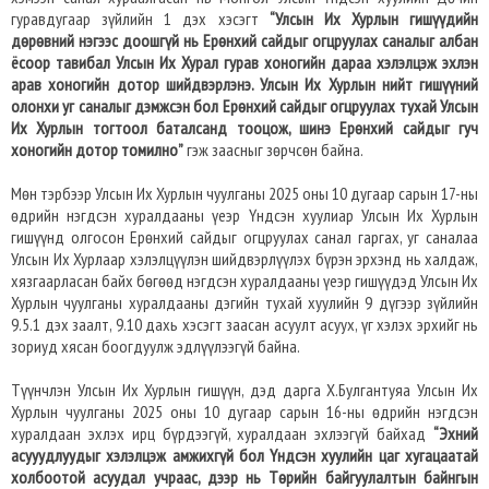
гуравдугаар зүйлийн 1 дэх хэсэгт
“Улсын Их Хурлын гишүүдийн
дөрөвний нэгээс доошгүй нь Ерөнхий сайдыг огцруулах саналыг албан
ёсоор тавибал Улсын Их Хурал гурав хоногийн дараа хэлэлцэж эхлэн
арав хоногийн дотор шийдвэрлэнэ. Улсын Их Хурлын нийт гишүүний
олонхи уг саналыг дэмжсэн бол Ерөнхий сайдыг огцруулах тухай Улсын
Их Хурлын тогтоол баталсанд тооцож, шинэ Ерөнхий сайдыг гуч
хоногийн дотор томилно”
гэж заасныг зөрчсөн байна.
Мөн тэрбээр Улсын Их Хурлын чуулганы 2025 оны 10 дугаар сарын 17-ны
өдрийн нэгдсэн хуралдааны үеэр Үндсэн хуулиар Улсын Их Хурлын
гишүүнд олгосон Ерөнхий сайдыг огцруулах санал гаргах, уг саналаа
Улсын Их Хурлаар хэлэлцүүлэн шийдвэрлүүлэх бүрэн эрхэнд нь халдаж,
хязгаарласан байх бөгөөд нэгдсэн хуралдааны үеэр гишүүдэд Улсын Их
Хурлын чуулганы хуралдааны дэгийн тухай хуулийн 9 дүгээр зүйлийн
9.5.1 дэх заалт, 9.10 дахь хэсэгт заасан асуулт асуух, үг хэлэх эрхийг нь
зориуд хясан боогдуулж эдлүүлээгүй байна.
Түүнчлэн Улсын Их Хурлын гишүүн, дэд дарга Х.Булгантуяа Улсын Их
Хурлын чуулганы 2025 оны 10 дугаар сарын 16-ны өдрийн нэгдсэн
хуралдаан эхлэх ирц бүрдээгүй, хуралдаан эхлээгүй байхад
“Эхний
асууудлуудыг хэлэлцэж амжихгүй бол Үндсэн хуулийн цаг хугацаатай
холбоотой асуудал учраас, дээр нь Төрийн байгуулалтын байнгын