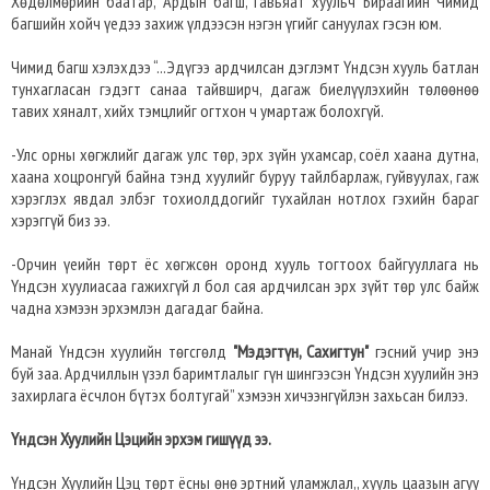
Хөдөлмөрийн баатар, Ардын багш, Гавьяат хуульч Бираагийн Чимид
багшийн хойч үедээ захиж үлдээсэн нэгэн үгийг сануулах гэсэн юм.
Чимид багш хэлэхдээ “...Эдүгээ ардчилсан дэглэмт Үндсэн хууль батлан
тунхагласан гэдэгт санаа тайвширч, дагаж биелүүлэхийн төлөөнөө
тавих хяналт, хийх тэмцлийг огтхон ч умартаж болохгүй.
-Улс орны хөгжлийг дагаж улс төр, эрх зүйн ухамсар, соёл хаана дутна,
хаана хоцронгуй байна тэнд хуулийг буруу тайлбарлаж, гуйвуулах, гаж
хэрэглэх явдал элбэг тохиолддогийг тухайлан нотлох гэхийн бараг
хэрэггүй биз ээ.
-Орчин үеийн төрт ёс хөгжсөн оронд хууль тогтоох байгууллага нь
Үндсэн хуулиасаа гажихгүй л бол сая ардчилсан эрх зүйт төр улс байж
чадна хэмээн эрхэмлэн дагадаг байна.
Манай Үндсэн хуулийн төгсгөлд
"Мэдэгтүн, Сахигтун"
гэсний учир энэ
буй заа. Ардчиллын үзэл баримтлалыг гүн шингээсэн Үндсэн хуулийн энэ
захирлага ёсчлон бүтэх болтугай” хэмээн хичээнгүйлэн захьсан билээ.
Үндсэн Хуулийн Цэцийн эрхэм гишүүд ээ.
Үндсэн Хуулийн Цэц төрт ёсны өнө эртний уламжлал,, хууль цаазын агуу