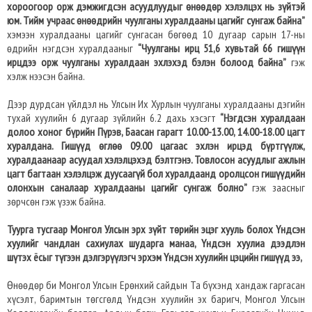
хороогоор орж дэмжигдсэн асуудлуудыг өнөөдөр хэлэлцэх нь зүйтэй
юм. Тийм учраас өнөөдрийн чуулганы хуралдааны цагийг сунгаж байна”
хэмээн хуралдааны цагийг сунгасан бөгөөд 10 дугаар сарын 17-ны
өдрийн нэгдсэн хуралдааныг
“Чуулганы ирц 51,6 хувьтай 66 гишүүн
ирцдээ орж чуулганы хуралдаан эхлэхэд бэлэн болоод байна”
гэж
хэлж нээсэн байна.
Дээр дурдсан үйлдэл нь Улсын Их Хурлын чуулганы хуралдааны дэгийн
тухай хуулийн 6 дугаар зүйлийн 6.2 дахь хэсэгт
“Нэгдсэн хуралдаан
долоо хоног бүрийн Пүрэв, Баасан гарагт 10.00-13.00, 14.00-18.00 цагт
хуралдана. Гишүүд өглөө 09.00 цагаас эхлэн ирцэд бүртгүүлж,
хуралдаанаар асуудал хэлэлцэхэд бэлтгэнэ. Товлосон асуудлыг ажлын
цагт багтаан хэлэлцэж дуусаагүй бол хуралдаанд оролцсон гишүүдийн
олонхын саналаар хуралдааны цагийг сунгаж болно”
гэж заасныг
зөрчсөн гэж үзэж байна.
Туурга тусгаар Монгол Улсын эрх зүйт төрийн эцэг хууль болох Үндсэн
хуулийг чандлан сахиулах шударга манаа, Үндсэн хуулиа дээдлэн
шүтэх ёсыг түгээн дэлгэрүүлэгч эрхэм Үндсэн хуулийн цэцийн гишүүд ээ,
Өнөөдөр би Монгол Улсын Ерөнхий сайдын Та бүхэнд хандаж гаргасан
хүсэлт, баримтын төгсгөлд Үндсэн хуулийн эх баригч, Монгол Улсын