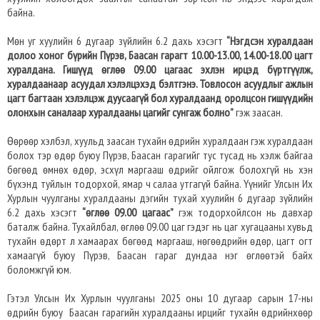
байна.
Мөн уг хуулийн 6 дугаар зүйлийн 6.2 дахь хэсэгт
“Нэгдсэн хуралдаан
долоо хоног бүрийн Пүрэв, Баасан гарагт 10.00-13.00, 14.00-18.00 цагт
хуралдана. Гишүүд өглөө 09.00 цагаас эхлэн ирцэд бүртгүүлж,
хуралдаанаар асуудал хэлэлцэхэд бэлтгэнэ. Товлосон асуудлыг ажлын
цагт багтаан хэлэлцэж дуусаагүй бол хуралдаанд оролцсон гишүүдийн
олонхын саналаар хуралдааны цагийг сунгаж болно”
гэж заасан.
Өөрөөр хэлбэл, хуульд заасан тухайн өдрийн хуралдаан гэж хуралдаан
болох тэр өдөр буюу Пүрэв, Баасан гарагийг тус тусад нь хэлж байгаа
бөгөөд өмнөх өдөр, эсхүл маргааш өдрийг ойлгож болохгүй нь хэн
бүхэнд туйлын тодорхой, ямар ч салаа утгагүй байна. Үүнийг Улсын Их
Хурлын чуулганы хуралдааны дэгийн тухай хуулийн 6 дугаар зүйлийн
6.2 дахь хэсэгт
“өглөө 09.00 цагаас”
гэж тодорхойлсон нь давхар
баталж байна. Тухайлбал, өглөө 09.00 цаг гэдэг нь цаг хугацааны хувьд
тухайн өдөрт л хамаарах бөгөөд маргааш, нөгөөдрийн өдөр, цагт огт
хамаагүй буюу Пүрэв, Баасан гараг дундаа нэг өглөөтэй байх
боломжгүй юм.
Гэтэл Улсын Их Хурлын чуулганы 2025 оны 10 дугаар сарын 17-ны
өдрийн буюу Баасан гарагийн хуралдааны ирцийг тухайн өдрийнхөөр