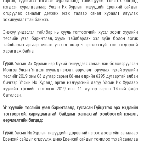
гарган, түүнийгээ нэгдсэн хуралдаанд танилцуулж, сонсгох бөгөөд
нэгдсэн хуралдаанаар Улсын Их Хурлын гишүүдийн Ерөнхий сайдыг
огцруулах саналыг дэмжих эсэх талаар санал хураалт явуулах
зохицуулалттай байжээ.
Энэхүү үндэслэл, тайлбар нь хууль тогтоогчийн хүсэл зориг, хуулийн
төслийн үзэл баримтлал, хууль тайлбарлах хэл зүйн болон логик
тайлбарын аргаар хянаж үзэхэд ямар ч эргэлзээгүй, тов тодорхой
харагдаж байна.
Гурав.
Улсын Их Хурлын нэр бүхий гишүүдээс санаачлан боловсруулсан
Монгол Улсын Үндсэн хуульд нэмэлт, өөрчлөлт оруулах тухай хуулийн
төслийг 2019 оны 06 дугаар сарын 06-ны өдрийн 6293 дугаартай албан
бичгээр Улсын Их Хуралд өргөн мэдүүлсний дагуу Улсын Их Хурлаар
хуулийн төслийг хэлэлцэн 2019 оны 11 дүгээр сарын 14-ний өдөр
баталсан.
Уг хуулийн төслийн үзэл баримтлалд тусгасан Гүйцэтгэх эрх мэдлийн
тогтвортой, хариуцлагатай байдлыг хангахтай холбоотой нэмэлт,
өөрчлөлтийн багцад:
Гурав
. Улсын Их Хурлын гишүүдийн дөрөвний нэгээс доошгүйн саналаар
Ерөнхий сайдыг огцруулж, шинэ Ерөнхий сайдыг томилох тухай саналаа