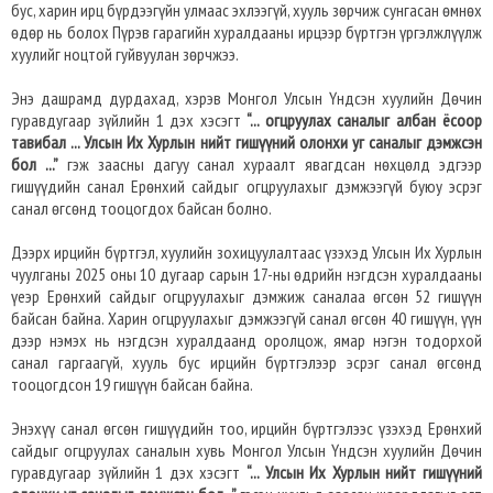
бус, харин ирц бүрдээгүйн улмаас эхлээгүй, хууль зөрчиж сунгасан өмнөх
өдөр нь болох Пүрэв гарагийн хуралдааны ирцээр бүртгэн үргэлжлүүлж
хуулийг ноцтой гуйвуулан зөрчжээ.
Энэ дашрамд дурдахад, хэрэв Монгол Улсын Үндсэн хуулийн Дөчин
гуравдугаар зүйлийн 1 дэх хэсэгт
“... огцруулах саналыг албан ёсоор
тавибал ... Улсын Их Хурлын нийт гишүүний олонхи уг саналыг дэмжсэн
бол ...”
гэж заасны дагуу санал хураалт явагдсан нөхцөлд эдгээр
гишүүдийн санал Ерөнхий сайдыг огцруулахыг дэмжээгүй буюу эсрэг
санал өгсөнд тооцогдох байсан болно.
Дээрх ирцийн бүртгэл, хуулийн зохицуулалтаас үзэхэд Улсын Их Хурлын
чуулганы 2025 оны 10 дугаар сарын 17-ны өдрийн нэгдсэн хуралдааны
үеэр Ерөнхий сайдыг огцруулахыг дэмжиж саналаа өгсөн 52 гишүүн
байсан байна. Харин огцруулахыг дэмжээгүй санал өгсөн 40 гишүүн, үүн
дээр нэмэх нь нэгдсэн хуралдаанд оролцож, ямар нэгэн тодорхой
санал гаргаагүй, хууль бус ирцийн бүртгэлээр эсрэг санал өгсөнд
тооцогдсон 19 гишүүн байсан байна.
Энэхүү санал өгсөн гишүүдийн тоо, ирцийн бүртгэлээс үзэхэд Ерөнхий
сайдыг огцруулах саналын хувь Монгол Улсын Үндсэн хуулийн Дөчин
гуравдугаар зүйлийн 1 дэх хэсэгт
“... Улсын Их Хурлын нийт гишүүний