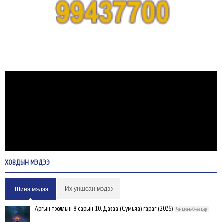
ХОВДЫН
МЭДЭЭ
Их уншсан мэдээ
Шинэ мэдээ
Аргын тооллын 8 сарын 10. Даваа (Сумьяа) гараг (2026)
Чандмань-Өнөөдөр