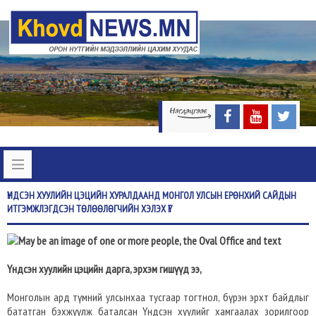
ҮНДСЭН
ХУУЛИЙН ЦЭЦИЙН ХУРАЛДААНД МОНГОЛ УЛСЫН ЕРӨНХИЙ САЙДЫН
ИТГЭМЖЛЭГДСЭН ТӨЛӨӨЛӨГЧИЙН ХЭЛЭХ ҮГ
Үндсэн хуулийн цэцийн дарга, эрхэм гишүүд ээ,
Монголын ард түмний улсынхаа тусгаар тогтнол, бүрэн эрхт байдлыг
бататган бэхжүүлж баталсан Үндсэн хуулийг хамгаалах зорилгоор