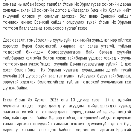
хамтад нь албан ёсоор тавибал Улсын Их Хурал гурав хоногийн дараа
хэлэлцэж эхлэн 10 хоногийн дотор шийдвэрлэх, Улсын Их Хурлын нийт
гишүүний олонхи уг саналыг дэмжсэн бол шинэ Ерөнхий сайдыг
томилох, өмнөх Ерөнхий сайдыг огцруулах тухай Улсын Их Хурлын
тогтоол батлагдсанд тооцохоор тусгав” гэжээ.
Дээрх заалт, томьёолол нь хууль зүйн техникийн хувьд нэг мөр ойлгож
хэрэглэх бүрэн боломжтой, ямарваа нэг салаа утгагүй, туйлын
тодорхой бичигдэж боловсруулагдсан байх бөгөөд хуулийн
тайлбарлах хэл зүйн болон локик тайлбарын үүднээс үзэхэд ч хууль
тогтоогчдын зүгээс Үндсэн хуулийн Дөчин гуравдугаар зүйлийн 1 дэх
хэсэг болон Улсын Их Хурлын чуулганы хуралдааны дэгийн тухай
хуулийн 101 дүгээр зүйл, заалтыг мушгин гуйвуулах, буруу тайлбарлаж,
зөрүүтэй хэрэглэх боломжгүйгээр туйлын тодорхой хуульчилсан гэж
дүгнэж байна.
Гэтэл Улсын Их Хурлын 2025 оны 10 дугаар сарын 17-ны өдрийн
чуулганы нэгдсэн хуралдаанд уг асуудлыг шийдвэрлэхдээ хуульд
заасан логик зүй тогтол, шаардлагыг зориуд санаатай зөрчсөн ноцтой
үйлдлийг гаргасан байна. Өөрөөр хэлбэл, анх Ерөнхий сайдыг огцруулах
санал гаргасан гишүүдийн саналыг дэмжих, дэмжихгүй гэдгээр бус,
харин уг саналыг хэлэлцсэн Байнгын хорооноос гаргасан Ерөнхий