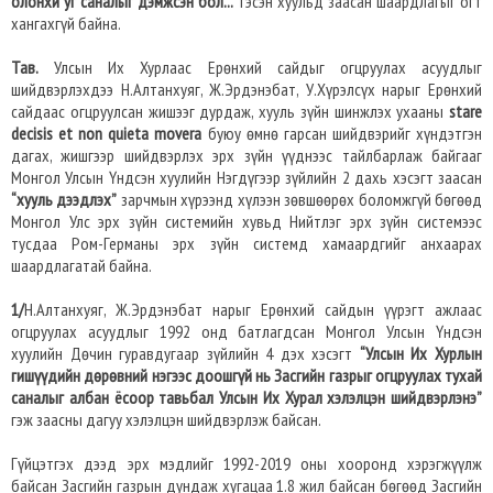
олонхи уг саналыг дэмжсэн бол...”
гэсэн хуульд заасан шаардлагыг огт
хангахгүй байна.
Тав.
Улсын Их Хурлаас Ерөнхий сайдыг огцруулах асуудлыг
шийдвэрлэхдээ Н.Алтанхуяг, Ж.Эрдэнэбат, У.Хүрэлсүх нарыг Ерөнхий
сайдаас огцруулсан жишээг дурдаж, хууль зүйн шинжлэх ухааны
stare
decisis et non quieta movera
буюу өмнө гарсан шийдвэрийг хүндэтгэн
дагах, жишгээр шийдвэрлэх эрх зүйн үүднээс тайлбарлаж байгааг
Монгол Улсын Үндсэн хуулийн Нэгдүгээр зүйлийн 2 дахь хэсэгт заасан
“хууль дээдлэх”
зарчмын хүрээнд хүлээн зөвшөөрөх боломжгүй бөгөөд
Монгол Улс эрх зүйн системийн хувьд Нийтлэг эрх зүйн системээс
тусдаа Ром-Германы эрх зүйн системд хамаардгийг анхаарах
шаардлагатай байна.
1/
Н.Алтанхуяг, Ж.Эрдэнэбат нарыг Ерөнхий сайдын үүрэгт ажлаас
огцруулах асуудлыг 1992 онд батлагдсан Монгол Улсын Үндсэн
хуулийн Дөчин гуравдугаар зүйлийн 4 дэх хэсэгт
“Улсын Их Хурлын
гишүүдийн дөрөвний нэгээс доошгүй нь Засгийн газрыг огцруулах тухай
саналыг албан ёсоор тавьбал Улсын Их Хурал хэлэлцэн шийдвэрлэнэ”
гэж заасны дагуу хэлэлцэн шийдвэрлэж байсан.
Гүйцэтгэх дээд эрх мэдлийг 1992-2019 оны хооронд хэрэгжүүлж
байсан Засгийн газрын дундаж хугацаа 1.8 жил байсан бөгөөд Засгийн