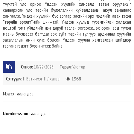
түүхтэй улс орноо Үндсэн хуулийн хямралд татан оруулахыг
санаархсан улс төрийн бүлэглэлийн хуйвалдааны аюул заналаас
хамгаалж, Үндсэн хуулийн бус аргаар засгийн эрх мэдлийг авах гэсэн
“төрийн эргэлт”
-ийн шинжтэй, Үндсэн хуульд түрэмгийлэн халдсан
ноцтой гэмт үйлдлийг нэн даруй таслан зогсоож,, эх орон, ард түмэн
маань бүхлээрээ багтдаг эрх зүйт төрийн тулгуур, ардчилал хуулийн
засаглалын амин сүнс болсон Үндсэн хуулиа хамгаалсан шийдвэр
гаргана гэдэгт бүрэн итгэж байна.
Огноо:
10/22/2025
Төрөл:
Улс төр
Сэтгүүлч:
Н.Батчимэг, Н.Лхагва
1966
Мэдээ таалагдсан:
khovdnews.mn таалагдсан: