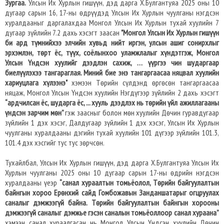
Зургаа.
Улсын Их Хурлын гишүүн, дэд дарга Х.Булгантуяа 2025 оны 10
дугаар сарын 16, 17-ны өдрүүдэд Улсын Их Хурлын чуулганы нэгдсэн
хуралдааныг даргалахдаа Монгол Улсын Их Хурлын тухай хуулийн 7
дугаар зүйлийн 7.2 дахь хэсэгт заасан
"Монгол Улсын Их Хурлын гишүүн
би ард түмнийхээ элчийн хувьд нийт иргэн, улсын ашиг сонирхлыг
эрхэмлэн, төрт ёс, түүх, соёлынхоо уламжлалыг хүндэтгэж, Монгол
Улсын Үндсэн хуулийг дээдлэн сахиж, … үүргээ чин шударгаар
биелүүлэхээ тангараглая. Миний бие энэ тангаргаасаа няцвал хуулийн
хариуцлага хүлээнэ"
хэмээн Төрийн сүлдэнд өргөсөн тангаргаасаа
няцаж, Монгол Улсын Үндсэн хуулийн Нэгдүгээр зүйлийн 2 дахь хэсэгт
“ардчилсан ёс, шударга ёс, ... хууль дээдлэх нь төрийн үйл ажиллагааны
үндсэн зарчим мөн”
гэж заасныг болон мөн хуулийн Дөчин гуравдугаар
зүйлийн 1 дэх хэсэг, Далдугаар зүйлийн 1 дэх хэсэг, Улсын Их Хурлын
чуулганы хуралдааны дэгийн тухай хуулийн 101 дүгээр зүйлийн 101.3,
101.4 дэх хэсгийг тус тус зөрчсөн.
Тухайлбал, Улсын Их Хурлын гишүүн, дэд дарга Х.Булгантуяа Улсын Их
Хурлын чуулганы 2025 оны 10 дугаар сарын 17-ны өдрийн нэгдсэн
хуралдааны үеэр
“санал хураалтын томьёолол, Төрийн байгуулалтын
байнгын хороо Ерөнхий сайд Гомбожавын Занданшатарыг огцруулах
саналыг дэмжээгүй байна. Төрийн байгуулалтын байнгын хорооны
дэмжээгүй саналыг дэмжье гэсэн саналын томьёоллоор санал хураана”
хэмээн санал хураалгасан нь Монгол Улсын Үндсэн хуулийн Дөчин