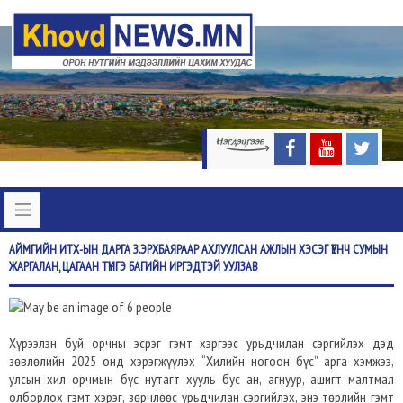
АЙМГИЙН
ИТХ-ЫН ДАРГА З.ЭРХБАЯРААР АХЛУУЛСАН АЖЛЫН ХЭСЭГ ҮЕНЧ СУМЫН
ЖАРГАЛАН, ЦАГААН ТҮНГЭ БАГИЙН ИРГЭДТЭЙ УУЛЗАВ
Хүрээлэн буй орчны эсрэг гэмт хэргээс урьдчилан сэргийлэх дэд
зөвлөлийн 2025 онд хэрэгжүүлэх “Хилийн ногоон бүс” арга хэмжээ,
улсын хил орчмын бүс нутагт хууль бус ан, агнуур, ашигт малтмал
олборлох гэмт хэрэг, зөрчлөөс урьдчилан сэргийлэх, энэ төрлийн гэмт