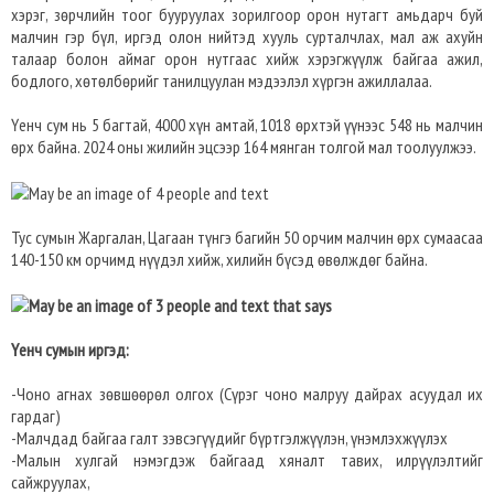
хэрэг, зөрчлийн тоог бууруулах зорилгоор орон нутагт амьдарч буй
малчин гэр бүл, иргэд олон нийтэд хууль сурталчлах, мал аж ахуйн
талаар болон аймаг орон нутгаас хийж хэрэгжүүлж байгаа ажил,
бодлого, хөтөлбөрийг танилцуулан мэдээлэл хүргэн ажиллалаа.
Үенч сум нь 5 багтай, 4000 хүн амтай, 1018 өрхтэй үүнээс 548 нь малчин
өрх байна. 2024 оны жилийн эцсээр 164 мянган толгой мал тоолуулжээ.
Тус сумын Жаргалан, Цагаан түнгэ багийн 50 орчим малчин өрх сумаасаа
140-150 км орчимд нүүдэл хийж, хилийн бүсэд өвөлждөг байна.
Үенч сумын иргэд:
-Чоно агнах зөвшөөрөл олгох (Сүрэг чоно малруу дайрах асуудал их
гардаг)
-Малчдад байгаа галт зэвсэгүүдийг бүртгэлжүүлэн, үнэмлэхжүүлэх
-Малын хулгай нэмэгдэж байгаад хяналт тавих, илрүүлэлтийг
сайжруулах,