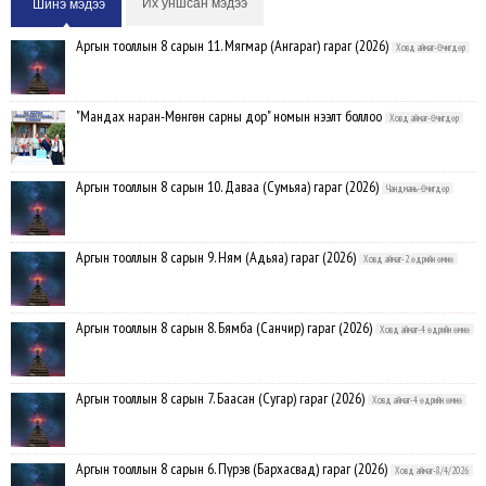
Их уншсан мэдээ
Шинэ мэдээ
Аргын тооллын 8 сарын 11. Мягмар (Ангараг) гараг (2026)
Ховд аймаг-Өчигдөр
"Мандах наран-Мөнгөн сарны дор" номын нээлт боллоо
Ховд аймаг-Өчигдөр
Аргын тооллын 8 сарын 10. Даваа (Сумьяа) гараг (2026)
Чандмань-Өчигдөр
Аргын тооллын 8 сарын 9. Ням (Адьяа) гараг (2026)
Ховд аймаг-2 өдрийн өмнө
Аргын тооллын 8 сарын 8. Бямба (Санчир) гараг (2026)
Ховд аймаг-4 өдрийн өмнө
Аргын тооллын 8 сарын 7. Баасан (Сугар) гараг (2026)
Ховд аймаг-4 өдрийн өмнө
Аргын тооллын 8 сарын 6. Пүрэв (Бархасвад) гараг (2026)
Ховд аймаг-8/4/2026