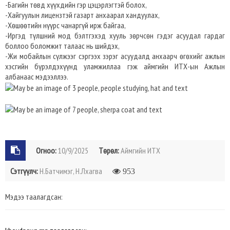
-Багийн төвд хүүхдийн гэр цэцэрлэгтэй болох,
-Хайгуулын лицензтэй газарт анхаарал хандуулах,
-Хөшөөтийн нүүрс чанаргүй ирж байгаа,
-Иргэд түлшний мод бэлтгэхэд хууль зөрчсөн гэдэг асуудал гардаг
боллоо боломжит талаас нь шийдэх,
-Жи мобайлын сүлжээг сэргээх зэрэг асуудалд анхаарч өгөхийг ажлын
хэсгийн бүрэлдэхүүнд уламжиллаа гэж аймгийн ИТХ-ын Ажлын
албанаас мэдээллээ.
Огноо:
10/9/2025
Төрөл:
Аймгийн ИТХ
Сэтгүүлч:
Н.Батчимэг, Н.Лхагва
953
Мэдээ таалагдсан: