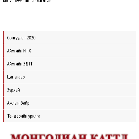
khovdnews.mn таалагдсан:
Сонгууль - 2020
Аймгийн ИТХ
Аймгийн ЗДТГ
Цаг агаар
Зурхай
Ажлын байр
Тендерийн урилга