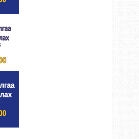
Улсын цол, чимэг хүртсэн бөхчүүд,
харваачдад хүндэтгэл үзүүлэв
Ховд аймаг-5
өдрийн өмнө
Үндэсний сурын харвааны шилдгүүд
тодорлоо
Ховд аймаг-5 өдрийн өмнө
Ахмад бөхчүүд, харваачид, уяачдад
хүндэтгэл үзүүллээ
Ховд аймаг-5 өдрийн өмнө
Шагайн харвааны шилдгүүд тодорлоо
Ховд
аймаг-5 өдрийн өмнө
Өсвөрийн барилдаанд 32 бөх оролцов
Ховд
аймаг-5 өдрийн өмнө
Аргын тооллын 8 сарын 2. Ням (Адьяа)
гараг (2026)
Ховд аймаг-5 өдрийн өмнө
Халхын Эрхэмбаяр Монгол Улсын
“УРЛАГИЙН ГАВЬЯАТ ЗҮТГЭЛТЭН” цол