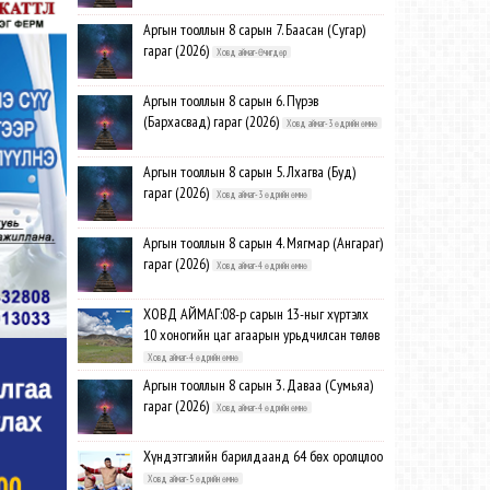
Аргын тооллын 8 сарын 7. Баасан (Сугар)
гараг (2026)
Ховд аймаг-Өчигдөр
Аргын тооллын 8 сарын 6. Пүрэв
(Бархасвад) гараг (2026)
Ховд аймаг-3 өдрийн өмнө
Аргын тооллын 8 сарын 5. Лхагва (Буд)
гараг (2026)
Ховд аймаг-3 өдрийн өмнө
Аргын тооллын 8 сарын 4. Мягмар (Ангараг)
гараг (2026)
Ховд аймаг-4 өдрийн өмнө
ХОВД АЙМАГ:08-р сарын 13-ныг хүртэлх
10 хоногийн цаг агаарын урьдчилсан төлөв
Ховд аймаг-4 өдрийн өмнө
Аргын тооллын 8 сарын 3. Даваа (Сумьяа)
гараг (2026)
Ховд аймаг-4 өдрийн өмнө
Хүндэтгэлийн барилдаанд 64 бөх оролцлоо
Ховд аймаг-5 өдрийн өмнө