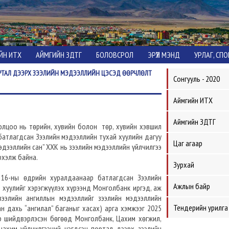
ЙН ИТХ
АЙМГИЙН ЗДТГ
БОЛОВСРОЛ
ЭРҮҮЛ МЭНД
УРЛАГ, СП
РТАЛ ДЭЭРХ ЗЭЭЛИЙН МЭДЭЭЛЛИЙН ЦЭСЭД ӨӨРЧЛӨЛТ
Сонгууль - 2020
Аймгийн ИТХ
Аймгийн ЗДТГ
олцоо нь төрийн, хувийн болон төр, хувийн хэвшил
батлагдсан Зээлийн мэдээллийн тухай хуулийн дагуу
Цаг агаар
мэдээллийн сан” ХХК нь зээлийн мэдээллийн үйлчилгээ
рхэлж байна.
Зурхай
16-ны өдрийн хуралдаанаар батлагдсан Зээлийн
Ажлын байр
 хуулийг хэрэгжүүлэх хүрээнд Монголбанк иргэд, аж
ээлийн ангиллын мэдээллийг зээлийн мэдээллийн
Тендерийн урилга
н дахь “ангилал” баганыг хасах) арга хэмжээг 2025
р шийдвэрлэсэн бөгөөд Монголбанк, Цахим хөгжил,
ахим үйлчилгээний нэгдсэн портал дээрх зээлийн