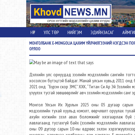
НҮҮР
УЛС ТӨР
НИЙГЭМ
ЭДИЙНЗАСАГ
АЙМГИ
МОНГОЛБАНК
E-MONGOLIA ЦАХИМ ҮЙЛЧИЛГЭЭНИЙ НЭГДСЭН ПО
ОРЛОО
Дэлхийн улс орнуудад зээлийн мэдээллийн сангийн тогт
хосолсон бүтэцтэй байдаг. Манай улсын хувьд 2011 онд 
2021 онд “Бүрэн скор ЗМС” ХХК, “Титан Си Ар Эй Зээлийн 
үзүүлэх тусгай зөвшөөрлийг авч зээлийн мэдээллийн санг э
Монгол Улсын Их Хурлын 2025 оны 05 дугаар сарын 
мэдээллийн тухай хуульд нэмэлт, өөрчлөлт оруулах тухай
ахуйн нэгжийн зээл авах боломжийг хязгаарлаж буй з
лавлагаанд тусгахгүй байх (зээлийн мэдээллийн лавлагаа
оны 09 дүгээр сарын 10-ны өдрөөс эхлэн хэрэгжүүлэхээ
инновац, харилцаа холбооны яам хамтран E-mongolia ц