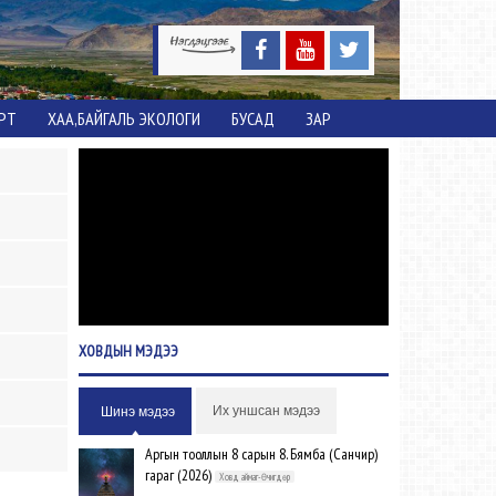
ОРТ
ХАА,БАЙГАЛЬ ЭКОЛОГИ
БУСАД
ЗАР
ХОВДЫН
МЭДЭЭ
Их уншсан мэдээ
Шинэ мэдээ
Аргын тооллын 8 сарын 8. Бямба (Санчир)
гараг (2026)
Ховд аймаг-Өчигдөр