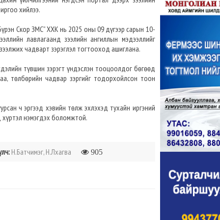
иргоо хийлээ.
“Бүрэн Скор ЗМС” ХХК нь 2025 оны 09 дүгээр сарын 10-
ээллийн лавлагаанд зээлийн ангиллын мэдээллийг
 зээлжих чадварт зэрэглэл тогтооход ашиглана.
рсдэлийн түвшин зэрэгт үндэслэн тооцоолдог бөгөөд
ьцаа, төлбөрийн чадвар зэргийг тодорхойлсон тоон
уурсан ч эргээд хэвийн төлж эхлэхэд тухайн иргэний
 хүртэл нэмэгдэх боломжтой.
үлч:
Н.Батчимэг, Н.Лхагва
905