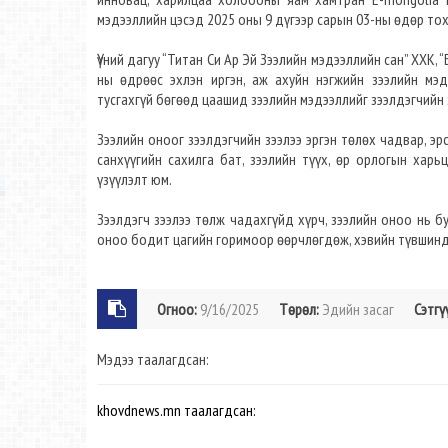
мэдээллийн цэсэд 2025 оны 9 дүгээр сарын 03-ны өдөр тох
Үүний дагуу “Титан Си Ар Эй Зээлийн мэдээллийн сан” ХХК, 
ны өдрөөс эхлэн иргэн, аж ахуйн нэгжийн зээлийн мэд
тусгахгүй бөгөөд цаашид зээлийн мэдээллийг зээлдэгчийн
Зээлийн оноог зээлдэгчийн зээлээ эргэн төлөх чадвар, э
санхүүгийн сахилга бат, зээлийн түүх, өр орлогын хар
үзүүлэлт юм.
Зээлдэгч зээлээ төлж чадахгүйд хүрч, зээлийн оноо нь б
оноо бодит цагийн горимоор өөрчлөгдөж, хэвийн түвшинд
Огноо:
9/16/2025
Төрөл:
Эдийн засаг
Сэтгү
Мэдээ таалагдсан:
khovdnews.mn таалагдсан: