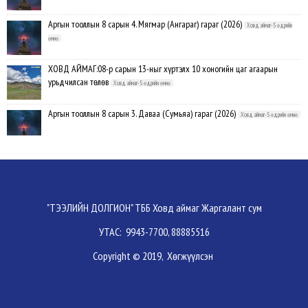
Аргын тооллын 8 сарын 4. Мягмар (Ангараг) гараг (2026)
Ховд аймаг-5 өдрийн
өмнө
ХОВД АЙМАГ:08-р сарын 13-ныг хүртэлх 10 хоногийн цаг агаарын
урьдчилсан төлөв
Ховд аймаг-5 өдрийн өмнө
Аргын тооллын 8 сарын 3. Даваа (Сумьяа) гараг (2026)
Ховд аймаг-5 өдрийн өмнө
Хүндэтгэлийн барилдаанд 64 бөх оролцлоо
Ховд аймаг-8/3/2026
Улсын цол, чимэг хүртсэн бөхчүүд, харваачдад хүндэтгэл үзүүлэв
Ховд
"ТЭЭЛИЙН ДОЛГИОН" ТББ Ховд аймаг Жаргалант сум
аймаг-8/2/2026
УТАС: 9943-7700, 88885516
Үндэсний сурын харвааны шилдгүүд тодорлоо
Ховд аймаг-8/2/2026
Copyright © 2019, Хөгжүүлсэн
Ахмад бөхчүүд, харваачид, уяачдад хүндэтгэл үзүүллээ
Ховд аймаг-8/2/2026