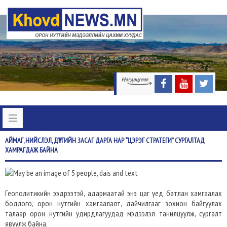
АЙМАГ,
НИЙСЛЭЛ, ДҮҮРГИЙН ЗАСАГ ДАРГА НАР “ЦЭРЭГ СТРАТЕГИ” СУРГАЛТАД
ХАМРАГДАЖ БАЙНА
Геополитикийн ээдрээтэй, адармаатай энэ цаг үед батлан хамгаалах
бодлого, орон нутгийн хамгаалалт, дайчилгааг зохион байгуулах
талаар орон нутгийн удирдлагуудад мэдээлэл танилцуулж, сургалт
явуулж байна.