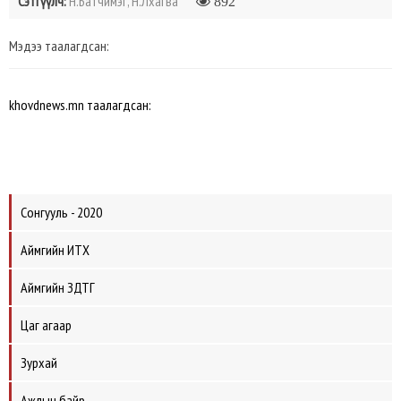
Сэтгүүлч:
Н.Батчимэг, Н.Лхагва
892
Мэдээ таалагдсан:
khovdnews.mn таалагдсан:
Сонгууль - 2020
Аймгийн ИТХ
Аймгийн ЗДТГ
Цаг агаар
Зурхай
Ажлын байр