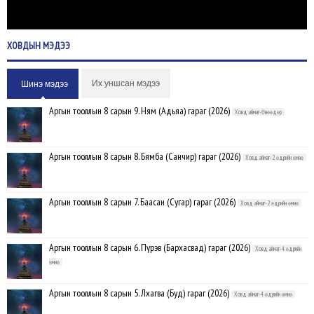
ХОВДЫН
МЭДЭЭ
Их уншсан мэдээ
Шинэ мэдээ
Аргын тооллын 8 сарын 9. Ням (Адьяа) гараг (2026)
Ховд аймаг-Өнөөдөр
Аргын тооллын 8 сарын 8. Бямба (Санчир) гараг (2026)
Ховд аймаг-2 өдрийн өмнө
Аргын тооллын 8 сарын 7. Баасан (Сугар) гараг (2026)
Ховд аймаг-2 өдрийн өмнө
Аргын тооллын 8 сарын 6. Пүрэв (Бархасвад) гараг (2026)
Ховд аймаг-4 өдрийн
өмнө
Аргын тооллын 8 сарын 5. Лхагва (Буд) гараг (2026)
Ховд аймаг-4 өдрийн өмнө