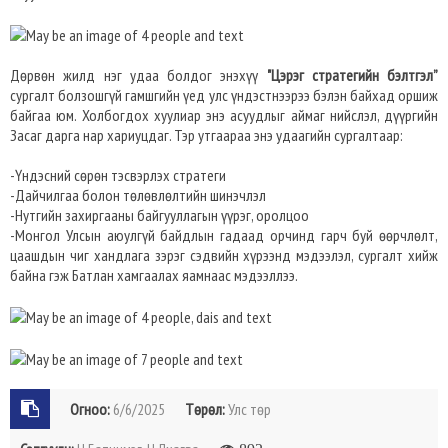
Дөрвөн жилд нэг удаа болдог энэхүү
"Цэрэг стратегийн бэлтгэл”
сургалт болзошгүй гамшгийн үед улс үндэстнээрээ бэлэн байхад оршиж
байгаа юм. Холбогдох хуулиар энэ асуудлыг аймаг нийслэл, дүүргийн
Засаг дарга нар хариуцдаг. Тэр утгаараа энэ удаагийн сургалтаар:
-Үндэсний сөрөн тэсвэрлэх стратеги
-Дайчилгаа болон төлөвлөлтийн шинэчлэл
-Нутгийн захиргааны байгууллагын үүрэг, оролцоо
-Монгол Улсын аюулгүй байдлын гадаад орчинд гарч буй өөрчлөлт,
цаашдын чиг хандлага зэрэг сэдвийн хүрээнд мэдээлэл, сургалт хийж
байна гэж Батлан хамгаалах яамнаас мэдээллээ.
Огноо:
6/6/2025
Төрөл:
Улс төр