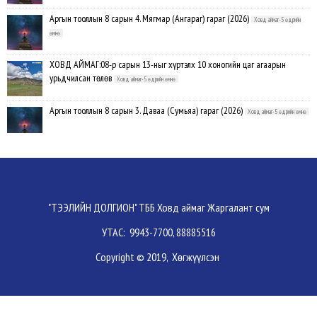
Аргын тооллын 8 сарын 4. Мягмар (Ангараг) гараг (2026)
Ховд аймаг-5 өдрийн
өмнө
ХОВД АЙМАГ:08-р сарын 13-ныг хүртэлх 10 хоногийн цаг агаарын
урьдчилсан төлөв
Ховд аймаг-5 өдрийн өмнө
Аргын тооллын 8 сарын 3. Даваа (Сумьяа) гараг (2026)
Ховд аймаг-5 өдрийн өмнө
Хүндэтгэлийн барилдаанд 64 бөх оролцлоо
Ховд аймаг-8/3/2026
Улсын цол, чимэг хүртсэн бөхчүүд, харваачдад хүндэтгэл үзүүлэв
Ховд
"ТЭЭЛИЙН ДОЛГИОН" ТББ Ховд аймаг Жаргалант сум
аймаг-8/2/2026
УТАС: 9943-7700, 88885516
Үндэсний сурын харвааны шилдгүүд тодорлоо
Ховд аймаг-8/2/2026
Copyright © 2019, Хөгжүүлсэн
Ахмад бөхчүүд, харваачид, уяачдад хүндэтгэл үзүүллээ
Ховд аймаг-8/2/2026