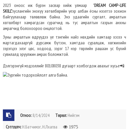
2023 оноос иж бүрэн засвар хийж улмаар "
DREAM CAMP-LIFE
SKILL"
зуслангийн энэхүү хөтөлбөрийн үеэр албан ёсны нээлтээ зохион
байгуулахаар төлөвлөж байна. Энэ удаагийн сургалт, амралтын
хөтөлбөрт хамрагдсан сурагчид нь тус амралтын газрын анхны
амрагчид болохоороо онцлогтой.
Зуны амралтын өдрүүдээ үе тэнгийн найз нөхдийн хамтаар хэзээ ч
мартагдахааргүй дурсамж бүтээн, хамтдаа суралцаж, хөгжихийн
зэрэгцээ элэг цөс, ходоод, зэрэг 17 нэр төрлийн рашаан ус бүхий
сувилалд эрүүлжин амрах боломжтой.
Дэлгэрэнгүй мэдээллийг 80108038 дугаарт холбогдож авахыг хүсье📲
Огноо:
8/14/2024
Төрөл:
Нийгэм
Сэтгүүлч:
Н.Батчимэг, Н.Лхагва
1975