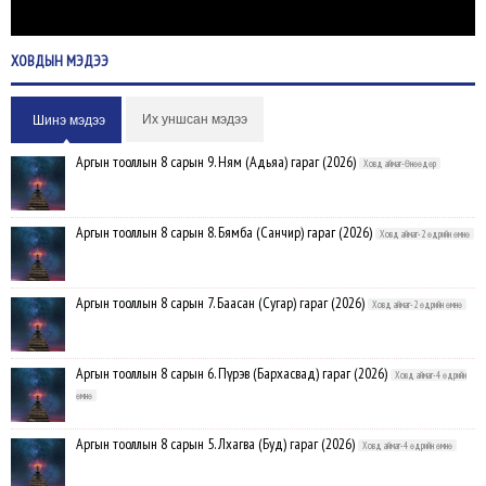
ХОВДЫН
МЭДЭЭ
Их уншсан мэдээ
Шинэ мэдээ
Аргын тооллын 8 сарын 9. Ням (Адьяа) гараг (2026)
Ховд аймаг-Өнөөдөр
Аргын тооллын 8 сарын 8. Бямба (Санчир) гараг (2026)
Ховд аймаг-2 өдрийн өмнө
Аргын тооллын 8 сарын 7. Баасан (Сугар) гараг (2026)
Ховд аймаг-2 өдрийн өмнө
Аргын тооллын 8 сарын 6. Пүрэв (Бархасвад) гараг (2026)
Ховд аймаг-4 өдрийн
өмнө
Аргын тооллын 8 сарын 5. Лхагва (Буд) гараг (2026)
Ховд аймаг-4 өдрийн өмнө