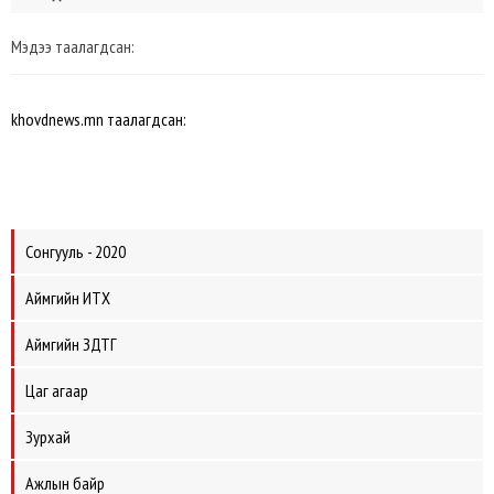
Мэдээ таалагдсан:
khovdnews.mn таалагдсан:
Сонгууль - 2020
Аймгийн ИТХ
Аймгийн ЗДТГ
Цаг агаар
Зурхай
Ажлын байр