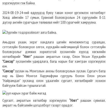
хэрэгжүүлэх гэж байна.
2024-08-19-24-ний өдрүүдэд буюу таван хоног үргэлжлэх хөтөлбөрт
Ховд аймгийн 17 сумын, Ерөнхий боловсролын 24 сургуулийн 8-11
дүгээр ангийн сурагчдын төлөөлөл нийт 100 сурагчийг хамруулна.
Амьдрах ухаан, эерэг хандлага цагийн менежментэд суралцах,
сэтгэлзүйн боловсрол олгох, хүүхдийн нийгэмшихүй болон сэтгэлзүйн
боловсролыг дэмжих зорилготой зуслангийн хүүхэд хөгжлийн
хөтөлбөрийг
“Нэвт”
рашаан амралтын газар, Олон Улсын Хүүхдийн
"Сансар"
зуслангийн удирдлага, багш нарын баг хамтран хэрэгжүүлэх
юм.
"Сансар"
зуслан нь Монголын анхны боловсролын зуслан. Сургагч багш
нар нь Шинэ Монгол Харумафүжи сургууль болон Олон улсын
"Найрамдал" зусланд олон удаагийн сургалт, хөтөлбөрийг зохион
байгуулж байсан туршлагатай.
Сургалт, амралтын хөтөлбөр хэрэгжүүлэх
“Нэвт”
рашаан сувилал,
амралт нь байгалийн цогцолборт газарт оршдог.