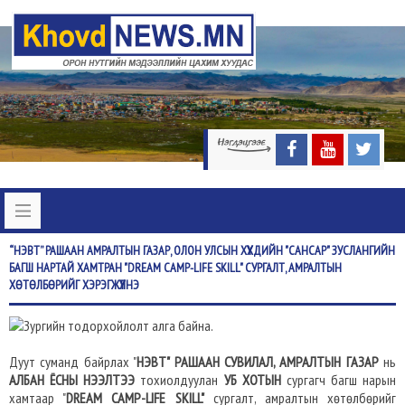
“НЭВТ”
РАШААН АМРАЛТЫН ГАЗАР, ОЛОН УЛСЫН ХҮҮХДИЙН "САНСАР" ЗУСЛАНГИЙН
БАГШ НАРТАЙ ХАМТРАН "DREAM CAMP-LIFE SKILL" СУРГАЛТ, АМРАЛТЫН
ХӨТӨЛБӨРИЙГ ХЭРЭГЖҮҮЛНЭ
Дуут суманд байрлах "
НЭВТ" РАШААН СУВИЛАЛ, АМРАЛТЫН ГАЗАР
нь
АЛБАН ЁСНЫ НЭЭЛТЭЭ
тохиолдуулан
УБ ХОТЫН
сургагч багш нарын
хамтаар "
DREAM CAMP-LIFE SKILL"
сургалт, амралтын хөтөлбөрийг