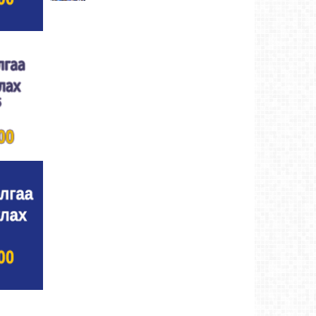
Улсын цол, чимэг хүртсэн бөхчүүд,
харваачдад хүндэтгэл үзүүлэв
Ховд аймаг-4
өдрийн өмнө
Үндэсний сурын харвааны шилдгүүд
тодорлоо
Ховд аймаг-4 өдрийн өмнө
Ахмад бөхчүүд, харваачид, уяачдад
хүндэтгэл үзүүллээ
Ховд аймаг-4 өдрийн өмнө
Шагайн харвааны шилдгүүд тодорлоо
Ховд
аймаг-5 өдрийн өмнө
Өсвөрийн барилдаанд 32 бөх оролцов
Ховд
аймаг-5 өдрийн өмнө
Аргын тооллын 8 сарын 2. Ням (Адьяа)
гараг (2026)
Ховд аймаг-5 өдрийн өмнө
Халхын Эрхэмбаяр Монгол Улсын
“УРЛАГИЙН ГАВЬЯАТ ЗҮТГЭЛТЭН” цол