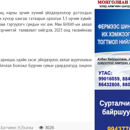
анц, нарны эрчим хүчний үйлдвэрлэлээр дотоодын
им хүчээр хангаж татварын орлогын 3,5 орчим хувийг
өө тэргүүлэгч сумдын нэг юм. Мөн БНХАУ-ын аялал
 эрчимтэй төлөвлөлт хийгдэж, 2023 онд төсвийнхөө
арилцаа, эдийн засаг, үйлдвэрлэл, аялал жуулчлалын
айлчлал болсныг Буурчин сумын удирдлагууд онцлон
.Батчимэг, Н.Лхагва
3026