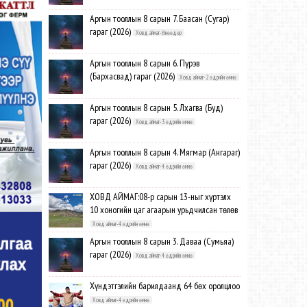
Аргын тооллын 8 сарын 7. Баасан (Сугар)
гараг (2026)
Ховд аймаг-Өнөөдөр
Аргын тооллын 8 сарын 6. Пүрэв
(Бархасвад) гараг (2026)
Ховд аймаг-2 өдрийн өмнө
Аргын тооллын 8 сарын 5. Лхагва (Буд)
гараг (2026)
Ховд аймаг-3 өдрийн өмнө
Аргын тооллын 8 сарын 4. Мягмар (Ангараг)
гараг (2026)
Ховд аймаг-4 өдрийн өмнө
ХОВД АЙМАГ:08-р сарын 13-ныг хүртэлх
10 хоногийн цаг агаарын урьдчилсан төлөв
Ховд аймаг-4 өдрийн өмнө
Аргын тооллын 8 сарын 3. Даваа (Сумьяа)
гараг (2026)
Ховд аймаг-4 өдрийн өмнө
Хүндэтгэлийн барилдаанд 64 бөх оролцлоо
Ховд аймаг-4 өдрийн өмнө