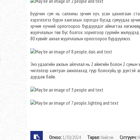
Буурчин сум нь салхины эрчим хүч, усан цахилгаан ст
хэрэглээгээ бүрэн хангахын зэрэгцээ бусад сумуудаа эрч
эрчим хүчний орлогоороо бүрдүүлдэг аймагтаа хөгжлөөр
жуулчлалын төв бүс болгох зорилгоор сүүлийн жилүүдэд
80 хувийг аялал жуулчлалын орлогоороо бүрдүүлжээ.
Энэ удаагийн ажлын айлчлал нь 2 аймгийн болон 2 сумын х
чиглэлээр хамтран ажиллахад гүүр болохуйц үр дүнтэй 
дурдаж байв.
Огноо:
1/30/2024
Төрөл:
Нийгэм
Сэтгүүлч:
Н