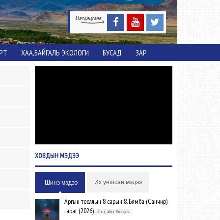
ОРТ
ХАА,БАЙГАЛЬ ЭКОЛОГИ
БУСАД
ЗАР
ХОВДЫН
МЭДЭЭ
Их уншсан мэдээ
Шинэ мэдээ
Аргын тооллын 8 сарын 8. Бямба (Санчир)
гараг (2026)
Ховд аймаг-Өнөөдөр