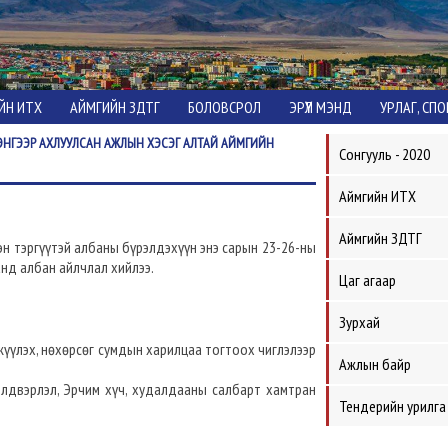
ЙН ИТХ
АЙМГИЙН ЗДТГ
БОЛОВСРОЛ
ЭРҮҮЛ МЭНД
УРЛАГ, СП
ЭНГЭЭР АХЛУУЛСАН АЖЛЫН ХЭСЭГ АЛТАЙ АЙМГИЙН
Сонгууль - 2020
Аймгийн ИТХ
Аймгийн ЗДТГ
н тэргүүтэй албаны бүрэлдэхүүн энэ сарын 23-26-ны
нд албан айлчлал хийлээ.
Цаг агаар
Зурхай
жүүлэх, нөхөрсөг сумдын харилцаа тогтоох чиглэлээр
Ажлын байр
лдвэрлэл, Эрчим хүч, худалдааны салбарт хамтран
Тендерийн урилга