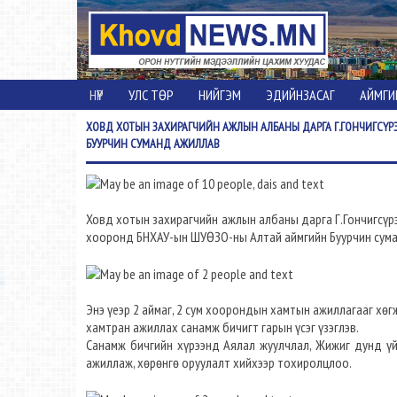
НҮҮР
УЛС ТӨР
НИЙГЭМ
ЭДИЙНЗАСАГ
АЙМГИ
ХОВД
ХОТЫН ЗАХИРАГЧИЙН АЖЛЫН АЛБАНЫ ДАРГА Г.ГОНЧИГСҮР
БУУРЧИН СУМАНД АЖИЛЛАВ
Ховд хотын захирагчийн ажлын албаны дарга Г.Гончигсүрэ
хооронд БНХАУ-ын ШУӨЗО-ны Алтай аймгийн Буурчин сума
Энэ үеэр 2 аймаг, 2 сум хоорондын хамтын ажиллагааг хөг
хамтран ажиллах санамж бичигт гарын үсэг үзэглэв.
Санамж бичгийн хүрээнд Аялал жуулчлал, Жижиг дунд үй
ажиллаж, хөрөнгө оруулалт хийхээр тохиролцлоо.