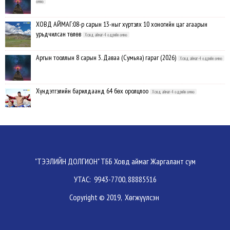
өмнө
ХОВД АЙМАГ:08-р сарын 13-ныг хүртэлх 10 хоногийн цаг агаарын
урьдчилсан төлөв
Ховд аймаг-4 өдрийн өмнө
Аргын тооллын 8 сарын 3. Даваа (Сумьяа) гараг (2026)
Ховд аймаг-4 өдрийн өмнө
Хүндэтгэлийн барилдаанд 64 бөх оролцлоо
Ховд аймаг-4 өдрийн өмнө
Улсын цол, чимэг хүртсэн бөхчүүд, харваачдад хүндэтгэл үзүүлэв
Ховд
аймаг-5 өдрийн өмнө
Үндэсний сурын харвааны шилдгүүд тодорлоо
Ховд аймаг-5 өдрийн өмнө
"ТЭЭЛИЙН ДОЛГИОН" ТББ Ховд аймаг Жаргалант сум
УТАС: 9943-7700, 88885516
Ахмад бөхчүүд, харваачид, уяачдад хүндэтгэл үзүүллээ
Ховд аймаг-5 өдрийн
Copyright © 2019, Хөгжүүлсэн
өмнө
Шагайн харвааны шилдгүүд тодорлоо
Ховд аймаг-5 өдрийн өмнө