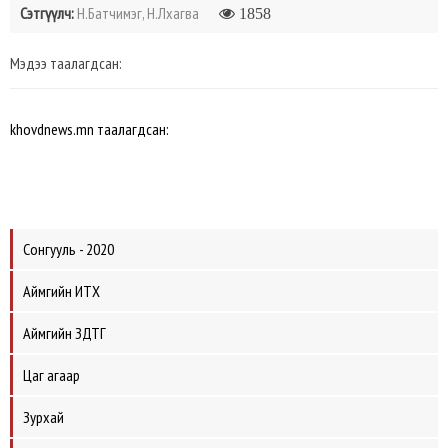
Сэтгүүлч:
Н.Батчимэг, Н.Лхагва
1858
Мэдээ таалагдсан:
khovdnews.mn таалагдсан:
Сонгууль - 2020
Аймгийн ИТХ
Аймгийн ЗДТГ
Цаг агаар
Зурхай