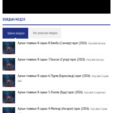
ХОВДЫН
МЭДЭЭ
Их уншсан мэдээ
Шинэ мэдээ
Аргын тооллын 8 сарын 8. Бямба (Санчир) гараг (2026)
Ховд аймаг-Өнөөдөр
Аргын тооллын 8 сарын 7. Баасан (Сугар) гараг (2026)
Ховд аймаг-Өнөөдөр
Аргын тооллын 8 сарын 6. Пүрэв (Бархасвад) гараг (2026)
Ховд аймаг-3 өдрийн
өмнө
Аргын тооллын 8 сарын 5. Лхагва (Буд) гараг (2026)
Ховд аймаг-3 өдрийн өмнө
Аргын тооллын 8 сарын 4. Мягмар (Ангараг) гараг (2026)
Ховд аймаг-4 өдрийн