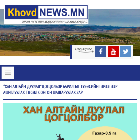
“ХАН
АЛТАЙН ДУУЛАЛ” ЦОГЦОЛБОР БАРИЛГЫГ ТҮРЭЭСИЙН ГЭРЭЭГЭЭР
АШИГЛУУЛАХ ТӨСӨЛ СОНГОН ШАЛГАРУУЛАХ ЗАР