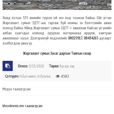
Ховд хотын 335 жилийн түүхэн ой энэ онд тохиож байна. Ойг угтан
Жаргалант сумын ЗДТГ-аас гаргаж буй номны эх бэлтгэлийн ажил
эхлээд байна. Иймд Жаргалант сумын ЗДТГ-т ажиллаж байсан үе үеийн
албан хаагчдыг номонд оруулах материалаа ирүүлж, хамтран
ажиллахыг хүсье. Дэлгэрэнгүй мэдээллийг
88025917, 88434265
дугаарт
холбогдож авна уу.
Жаргалант сумын Засаг даргын Тамгын газар
Огноо:
3/23/2020
Төрөл:
Бусад зар
Сэтгүүлч:
Н.Батчимэг, Н.Лхагва
4583
Мэдээ таалагдсан:
khovdnews.mn таалагдсан: