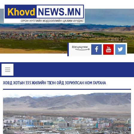
ХОВД
ХОТЫН 335 ЖИЛИЙН ТҮҮХЭН ОЙД ЗОРИУЛСАН НОМ ГАРГАНА