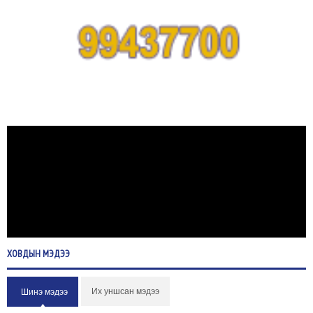
ХОВДЫН
МЭДЭЭ
Их уншсан мэдээ
Шинэ мэдээ