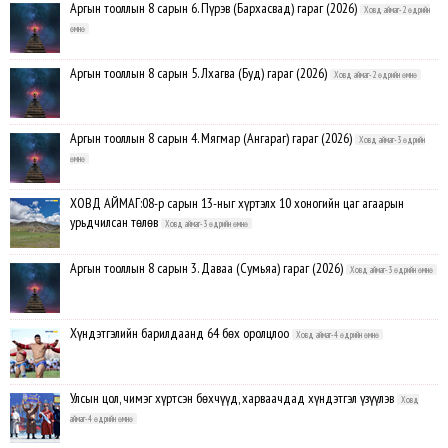
Аргын тооллын 8 сарын 6. Пүрэв (Бархасвад) гараг (2026)
Ховд аймаг-2 өдрийн
өмнө
Аргын тооллын 8 сарын 5. Лхагва (Буд) гараг (2026)
Ховд аймаг-2 өдрийн өмнө
Аргын тооллын 8 сарын 4. Мягмар (Ангараг) гараг (2026)
Ховд аймаг-3 өдрийн
өмнө
ХОВД АЙМАГ:08-р сарын 13-ныг хүртэлх 10 хоногийн цаг агаарын
урьдчилсан төлөв
Ховд аймаг-3 өдрийн өмнө
Аргын тооллын 8 сарын 3. Даваа (Сумьяа) гараг (2026)
Ховд аймаг-3 өдрийн өмнө
Хүндэтгэлийн барилдаанд 64 бөх оролцлоо
Ховд аймаг-4 өдрийн өмнө
Улсын цол, чимэг хүртсэн бөхчүүд, харваачдад хүндэтгэл үзүүлэв
Ховд
аймаг-4 өдрийн өмнө