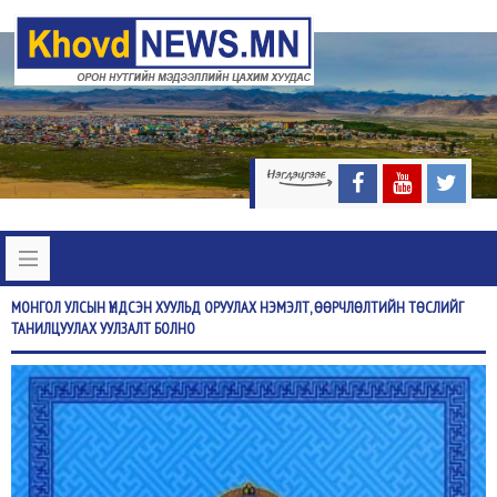
МОНГОЛ
УЛСЫН ҮНДСЭН ХУУЛЬД ОРУУЛАХ НЭМЭЛТ, ӨӨРЧЛӨЛТИЙН ТӨСЛИЙГ
ТАНИЛЦУУЛАХ УУЛЗАЛТ БОЛНО