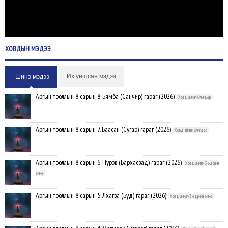
ХОВДЫН
МЭДЭЭ
Их уншсан мэдээ
Шинэ мэдээ
Аргын тооллын 8 сарын 8. Бямба (Санчир) гараг (2026)
Ховд аймаг-Өчигдөр
Аргын тооллын 8 сарын 7. Баасан (Сугар) гараг (2026)
Ховд аймаг-Өчигдөр
Аргын тооллын 8 сарын 6. Пүрэв (Бархасвад) гараг (2026)
Ховд аймаг-3 өдрийн
өмнө
Аргын тооллын 8 сарын 5. Лхагва (Буд) гараг (2026)
Ховд аймаг-3 өдрийн өмнө