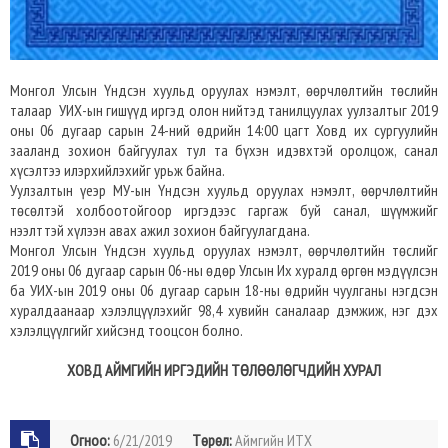
Монгол Улсын Үндсэн хуульд оруулах нэмэлт, өөрчлөлтийн төслийн
талаар УИХ-ын гишүүд иргэд олон нийтэд танилцуулах уулзалтыг 2019
оны 06 дугаар сарын 24-ний өдрийн 14:00 цагт Ховд их сургуулийн
зааланд зохион байгуулах тул та бүхэн идэвхтэй оролцож, санал
хүсэлтээ илэрхийлэхийг урьж байна.
Уулзалтын үеэр МУ-ын Үндсэн хуульд оруулах нэмэлт, өөрчлөлтийн
төсөлтэй холбоотойгоор иргэдээс гаргаж буй санал, шүүмжийг
нээлттэй хүлээн авах ажил зохион байгуулагдана.
Монгол Улсын Үндсэн хуульд оруулах нэмэлт, өөрчлөлтийн төслийг
2019 оны 06 дугаар сарын 06-ны өдөр Улсын Их хуралд өргөн мэдүүлсэн
ба УИХ-ын 2019 оны 06 дугаар сарын 18-ны өдрийн чуулганы нэгдсэн
хуралдаанаар хэлэлцүүлэхийг 98,4 хувийн саналаар дэмжиж, нэг дэх
хэлэлцүүлгийг хийсэнд тооцсон болно.
ХОВД АЙМГИЙН ИРГЭДИЙН ТӨЛӨӨЛӨГЧДИЙН ХУРАЛ
Огноо:
6/21/2019
Төрөл:
Аймгийн ИТХ