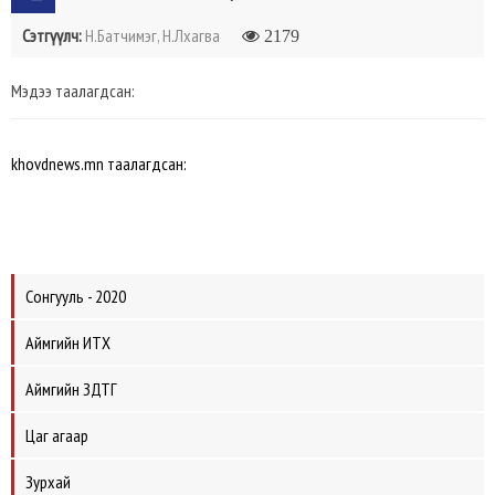
Сэтгүүлч:
Н.Батчимэг, Н.Лхагва
2179
Мэдээ таалагдсан:
khovdnews.mn таалагдсан:
Сонгууль - 2020
Аймгийн ИТХ
Аймгийн ЗДТГ
Цаг агаар
Зурхай