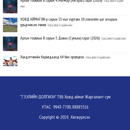
Аргын тооллын 8 сарын 4. Мягмар (Ангараг) гараг (2026)
Ховд аймаг-4 өдрийн
өмнө
ХОВД АЙМАГ:08-р сарын 13-ныг хүртэлх 10 хоногийн цаг агаарын
урьдчилсан төлөв
Ховд аймаг-4 өдрийн өмнө
Аргын тооллын 8 сарын 3. Даваа (Сумьяа) гараг (2026)
Ховд аймаг-4 өдрийн өмнө
Хүндэтгэлийн барилдаанд 64 бөх оролцлоо
Ховд аймаг-5 өдрийн өмнө
Улсын цол, чимэг хүртсэн бөхчүүд, харваачдад хүндэтгэл үзүүлэв
Ховд
аймаг-5 өдрийн өмнө
Үндэсний сурын харвааны шилдгүүд тодорлоо
Ховд аймаг-5 өдрийн өмнө
"ТЭЭЛИЙН ДОЛГИОН" ТББ Ховд аймаг Жаргалант сум
УТАС: 9943-7700, 88885516
Ахмад бөхчүүд, харваачид, уяачдад хүндэтгэл үзүүллээ
Ховд аймаг-5 өдрийн
Copyright © 2019, Хөгжүүлсэн
өмнө