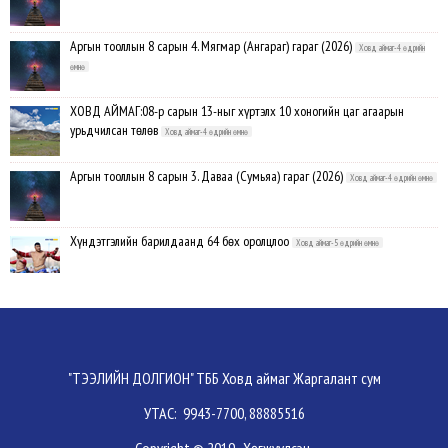
Аргын тооллын 8 сарын 4. Мягмар (Ангараг) гараг (2026)
Ховд аймаг-4 өдрийн
өмнө
ХОВД АЙМАГ:08-р сарын 13-ныг хүртэлх 10 хоногийн цаг агаарын
урьдчилсан төлөв
Ховд аймаг-4 өдрийн өмнө
Аргын тооллын 8 сарын 3. Даваа (Сумьяа) гараг (2026)
Ховд аймаг-4 өдрийн өмнө
Хүндэтгэлийн барилдаанд 64 бөх оролцлоо
Ховд аймаг-5 өдрийн өмнө
Улсын цол, чимэг хүртсэн бөхчүүд, харваачдад хүндэтгэл үзүүлэв
Ховд
аймаг-5 өдрийн өмнө
Үндэсний сурын харвааны шилдгүүд тодорлоо
Ховд аймаг-5 өдрийн өмнө
"ТЭЭЛИЙН ДОЛГИОН" ТББ Ховд аймаг Жаргалант сум
УТАС: 9943-7700, 88885516
Ахмад бөхчүүд, харваачид, уяачдад хүндэтгэл үзүүллээ
Ховд аймаг-5 өдрийн
Copyright © 2019, Хөгжүүлсэн