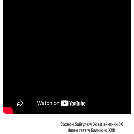
Зохион байгулагч Ховд аймгийн ЗХ
Ивээн тэтэгч Баянконс ХХК