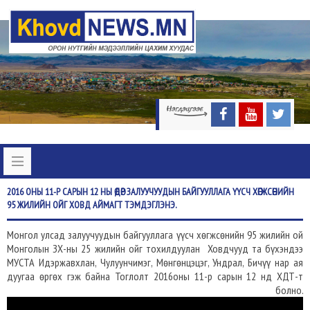
2016
ОНЫ 11-Р САРЫН 12 НЫ ӨДӨР ЗАЛУУЧУУДЫН БАЙГУУЛЛАГА ҮҮСЧ ХӨГЖСӨНИЙН
95 ЖИЛИЙН ОЙГ ХОВД АЙМАГТ ТЭМДЭГЛЭНЭ.
Монгол улсад залуучуудын байгууллага үүсч хөгжсөнийн 95 жилийн ой
Монголын ЗХ-ны 25 жилийн ойг тохилдуулан Ховдчууд та бүхэндээ
МУСТА Идэржавхлан, Чулуунчимэг, Мөнгөнцэцэг, Ундрал, Бичүү нар ая
дуугаа өргөх гэж байна Тоглолт 2016оны 11-р сарын 12 нд ХДТ-т
болно.