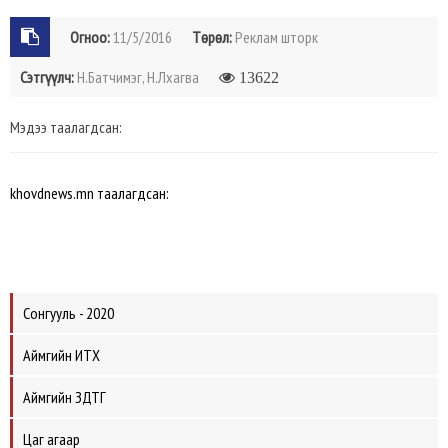
Огноо:
11/5/2016
Төрөл:
Реклам шторк
Сэтгүүлч:
Н.Батчимэг, Н.Лхагва
13622
Мэдээ таалагдсан:
khovdnews.mn таалагдсан:
Сонгууль - 2020
Аймгийн ИТХ
Аймгийн ЗДТГ
Цаг агаар