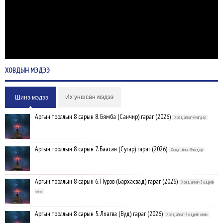
ХОВДЫН
МЭДЭЭ
Их уншсан мэдээ
Шинэ мэдээ
Аргын тооллын 8 сарын 8. Бямба (Санчир) гараг (2026)
Ховд аймаг-Өчигдөр
Аргын тооллын 8 сарын 7. Баасан (Сугар) гараг (2026)
Ховд аймаг-Өчигдөр
Аргын тооллын 8 сарын 6. Пүрэв (Бархасвад) гараг (2026)
Ховд аймаг-3 өдрийн
өмнө
Аргын тооллын 8 сарын 5. Лхагва (Буд) гараг (2026)
Ховд аймаг-3 өдрийн өмнө