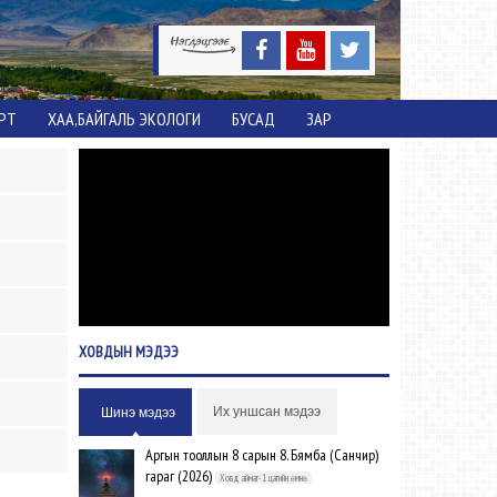
ОРТ
ХАА,БАЙГАЛЬ ЭКОЛОГИ
БУСАД
ЗАР
ХОВДЫН
МЭДЭЭ
Их уншсан мэдээ
Шинэ мэдээ
Аргын тооллын 8 сарын 8. Бямба (Санчир)
гараг (2026)
Ховд аймаг-1 цагийн өмнө