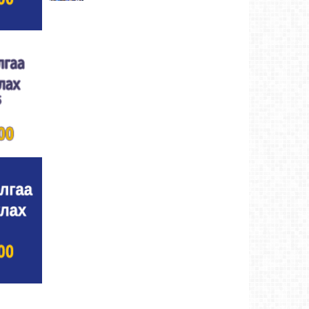
Улсын цол, чимэг хүртсэн бөхчүүд,
харваачдад хүндэтгэл үзүүлэв
Ховд аймаг-4
өдрийн өмнө
Үндэсний сурын харвааны шилдгүүд
тодорлоо
Ховд аймаг-4 өдрийн өмнө
Ахмад бөхчүүд, харваачид, уяачдад
хүндэтгэл үзүүллээ
Ховд аймаг-4 өдрийн өмнө
Шагайн харвааны шилдгүүд тодорлоо
Ховд
аймаг-4 өдрийн өмнө
Өсвөрийн барилдаанд 32 бөх оролцов
Ховд
аймаг-4 өдрийн өмнө
Аргын тооллын 8 сарын 2. Ням (Адьяа)
гараг (2026)
Ховд аймаг-5 өдрийн өмнө
Халхын Эрхэмбаяр Монгол Улсын
“УРЛАГИЙН ГАВЬЯАТ ЗҮТГЭЛТЭН” цол