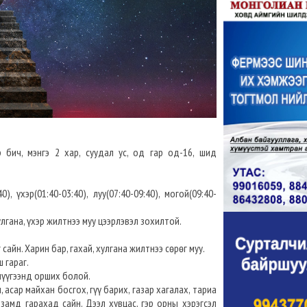
бич, мэнгэ 2 хар, суудал ус, од гар од-16, шид
), үхэр(01:40-03:40), луу(07:40-09:40), могой(09:40-
хулгана, үхэр жилтнээ муу цээрлэвэл зохилтой.
 сайн. Харин бар, гахай, хулгана жилтнээ сөрөг муу.
ш гараг.
 шүүгээнд орших болой.
н, асар майхан босгох, гүү барих, газар хагалах, тариа
 замд гарахад сайн. Дээл хувцас, гэр орны хэрэгсэл