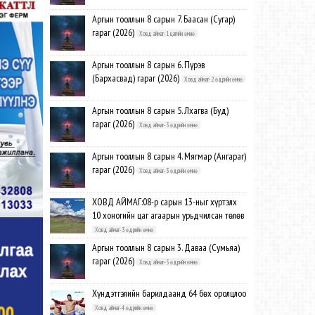
Аргын тооллын 8 сарын 7. Баасан (Сугар)
гараг (2026)
Ховд аймаг-1 цагийн өмнө
Аргын тооллын 8 сарын 6. Пүрэв
(Бархасвад) гараг (2026)
Ховд аймаг-2 өдрийн өмнө
Аргын тооллын 8 сарын 5. Лхагва (Буд)
гараг (2026)
Ховд аймаг-3 өдрийн өмнө
Аргын тооллын 8 сарын 4. Мягмар (Ангараг)
гараг (2026)
Ховд аймаг-3 өдрийн өмнө
ХОВД АЙМАГ:08-р сарын 13-ныг хүртэлх
10 хоногийн цаг агаарын урьдчилсан төлөв
Ховд аймаг-3 өдрийн өмнө
Аргын тооллын 8 сарын 3. Даваа (Сумьяа)
гараг (2026)
Ховд аймаг-3 өдрийн өмнө
Хүндэтгэлийн барилдаанд 64 бөх оролцлоо
Ховд аймаг-4 өдрийн өмнө