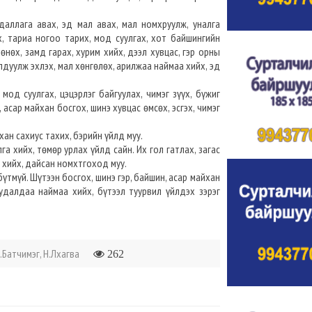
даллага авах, эд мал авах, мал номхруулж, уналга
ах, тариа ногоо тарих, мод суулгах, хот байшингийн
төнөх, замд гарах, хурим хийх, дээл хувцас, гэр орны
ралдуулж эхлэх, мал хөнгөлөх, арилжаа наймаа хийх, эд
мод суулгах, цэцэрлэг байгуулах, чимэг зүүх, бүжиг
 асар майхан босгох, шинэ хувцас өмсөх, эсгэх, чимэг
ан сахиус тахих, бэрийн үйлд муу.
га хийх, төмөр урлах үйлд сайн. Их гол гатлах, загас
рөө хийх, дайсан номхтгоход муу.
үтмүй. Шүтээн босгох, шинэ гэр, байшин, асар майхан
худалдаа наймаа хийх, бүтээл туурвил үйлдэх зэрэг
.Батчимэг, Н.Лхагва
262