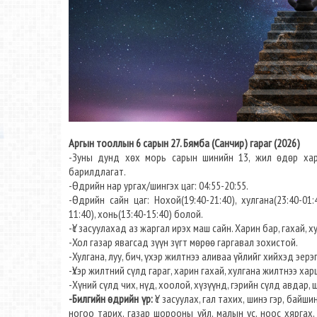
Аргын тооллын 6 сарын 27. Бямба (Санчир) гараг (2026)
-Зуны дунд хөх морь сарын шинийн 13, жил өдөр хар 
барилдлагат.
-Өдрийн нар ургах/шингэх цаг: 04:55-20:55.
-Өдрийн сайн цаг: Нохой(19:40-21:40), хулгана(23:40-01:40
11:40), хонь(13:40-15:40) болой.
-Үс засуулахад аз жаргал ирэх маш сайн. Харин бар, гахай, 
-Хол газар явагсад зүүн зүгт мөрөө гаргавал зохистой.
-Хулгана, луу, бич, үхэр жилтнээ аливаа үйлийг хийхэд эерэг
-Үхэр жилтний сүлд гараг, харин гахай, хулгана жилтнээ хар
-Хүний сүлд чих, нүд, хоолой, хүзүүнд, гэрийн сүлд авдар,
-Билгийн өдрийн үр:
Үс засуулах, гал тахих, шинэ гэр, байши
ногоо тарих, газар шорооны үйл, малын үс, ноос хяргах,