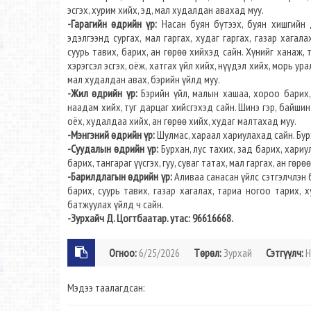
эсгэх, хурим хийх, эд, мал худалдан авахад муу.
-Гарагийн өдрийн үр:
Насан буян бүтээх, буян хишгийн 
эдэлгээнд сургах, мал гаргах, худаг гаргах, газар хагал
суурь тавих, барих, ан гөрөө хийхэд сайн. Хүнийг ханаж, 
хэрэгсэл эсгэх, оёж, хатгах үйл хийх, нүүдэл хийх, морь у
мал худалдан авах, бэрийн үйлд муу.
-Жил өдрийн үр:
Бэрийн үйл, малын хашаа, хороо барих, 
наадам хийх, туг дарцаг хийсгэхэд сайн. Шинэ гэр, байшин,
оёх, худалдаа хийх, ан гөрөө хийх, худаг малтахад муу.
-Мэнгэний өдрийн үр:
Шулмас, хараал хариулахад сайн. Бурх
-Суудалын өдрийн үр:
Бурхан, лус тахих, зад барих, хариул
барих, тангараг үүсгэх, гуу, суваг татах, мал гаргах, ан гө
-Барилдлагын өдрийн үр:
Аливаа санасан үйлс сэтгэлчлэн б
барих, суурь тавих, газар хагалах, тариа ногоо тарих, 
батжуулах үйлд ч сайн.
-Зурхайч Д. Цогтбаатар. утас: 96616668.
Огноо:
6/25/2026
Төрөл:
Зурхай
Сэтгүүлч:
Н
Мэдээ таалагдсан: