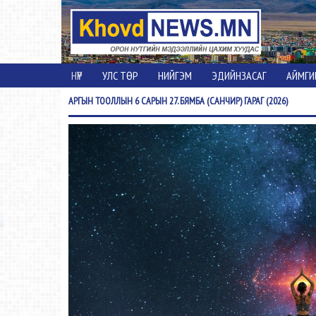
НҮҮР
УЛС ТӨР
НИЙГЭМ
ЭДИЙНЗАСАГ
АЙМГИ
АРГЫН
ТООЛЛЫН 6 САРЫН 27. БЯМБА (САНЧИР) ГАРАГ (2026)