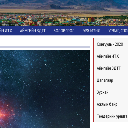
ЙН ИТХ
АЙМГИЙН ЗДТГ
БОЛОВСРОЛ
ЭРҮҮЛ МЭНД
УРЛАГ, СП
Сонгууль - 2020
Аймгийн ИТХ
Аймгийн ЗДТГ
Цаг агаар
Зурхай
Ажлын байр
Тендерийн урилга