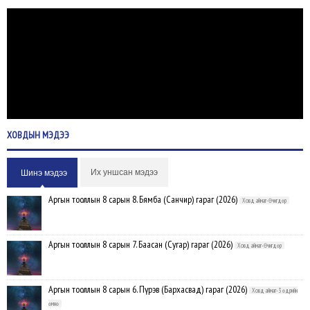
ХОВДЫН
МЭДЭЭ
Их уншсан мэдээ
Шинэ мэдээ
Аргын тооллын 8 сарын 8. Бямба (Санчир) гараг (2026)
Ховд аймаг-Өчигдөр
Аргын тооллын 8 сарын 7. Баасан (Сугар) гараг (2026)
Ховд аймаг-Өчигдөр
Аргын тооллын 8 сарын 6. Пүрэв (Бархасвад) гараг (2026)
Ховд аймаг-3 өдрийн
өмнө