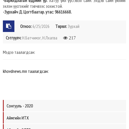
-Барилдлагын өдрийн үр:
Хатуу үйл үүсгэвэл сайн. Элдэв сайн үйлийг
эхлэн үүсгэхийг тэвчвээс зохистой.
-Зурхайч Д. Цогтбаатар. утас: 96616668.
Огноо:
6/25/2026
Төрөл:
Зурхай
Сэтгүүлч:
Н.Батчимэг, Н.Лхагва
217
Мэдээ таалагдсан:
khovdnews.mn таалагдсан:
Сонгууль - 2020
Аймгийн ИТХ