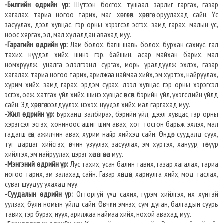
-Билгийн өдрийн үр:
Шүтээн босгох, тушаал, зарлиг гаргах, газар
хагалах, тариа ногоо тарих, мал хөнгөлөх, хөрөнгө оруулахад сайн. Үс
засуулах, дээл хувцас, гэр орны хэрэгсэл эсгэх, замд гарах, малын үс,
ноос хяргах, эд, мал худалдан авахад муу.
-Гарагийн өдрийн үр:
Лам болох, багш шавь болох, бурхан сахиус, гал
тахих, нүүдэл хийх, шинэ гэр, байшин, асар майхан барих, мал
номхруулж, уналга эдэлгээнд сургах, морь уралдуулж эхлэх, газар
хагалах, тариа ногоо тарих, арилжаа наймаа хийх, эм хүртэх, найруулах,
хурим хийх, замд гарах, эрдэм сурах, дээл хувцас, гэр орны хэрэгсэл
эсгэх, оёж, хатгах үйл хийх, шинэ хувцас өмсөх, бэрийн үйл, үхэгсдийн үйлд
сайн. Эд хөрөнгө зээлдүүлэх, нэхэх, нүүдэл хийх, мал гаргахад муу.
-Жил өдрийн үр:
Бурханд залбирах, бэрийн үйл, дээл хувцас, гэр орны
хэрэгсэл эсгэх, хониноос ашиг шим авах, хот тосгон барьж эхлэх, мал
гадагш өгөх, ажилчин авах, хурим найр хийхэд сайн. Өндөр суудалд суух,
туг дарцаг хийсгэх, өвчин үзүүлэх, засуулах, эм хүртэх, хануур, төөнүүр
хийлгэх, эм найруулах, цэрэг хөдөлгөхөд муу.
-Мэнгэний өдрийн үр:
Лус тахих, усан балин тавих, газар хагалах, тариа
ногоо тарих, эм залахад сайн. Газар хөндөх, хариулга хийх, мод таслах,
суваг шуудуу ухахад муу.
-Суудалын өдрийн үр:
Огторгуй үүд сахих, гүрэм хийлгэх, их хүнтэй
уулзах, буян номын үйлд сайн. Өвчин эмнэх, сүм дуган, балгадын суурь
тавих, гэр бүрэх, нүүх, арилжаа наймаа хийх, нохой авахад муу.