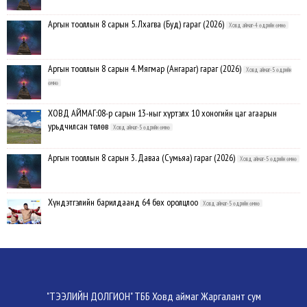
Аргын тооллын 8 сарын 5. Лхагва (Буд) гараг (2026)
Ховд аймаг-4 өдрийн өмнө
Аргын тооллын 8 сарын 4. Мягмар (Ангараг) гараг (2026)
Ховд аймаг-5 өдрийн
өмнө
ХОВД АЙМАГ:08-р сарын 13-ныг хүртэлх 10 хоногийн цаг агаарын
урьдчилсан төлөв
Ховд аймаг-5 өдрийн өмнө
Аргын тооллын 8 сарын 3. Даваа (Сумьяа) гараг (2026)
Ховд аймаг-5 өдрийн өмнө
Хүндэтгэлийн барилдаанд 64 бөх оролцлоо
Ховд аймаг-5 өдрийн өмнө
Улсын цол, чимэг хүртсэн бөхчүүд, харваачдад хүндэтгэл үзүүлэв
Ховд
аймаг-5 өдрийн өмнө
Үндэсний сурын харвааны шилдгүүд тодорлоо
Ховд аймаг-5 өдрийн өмнө
"ТЭЭЛИЙН ДОЛГИОН" ТББ Ховд аймаг Жаргалант сум