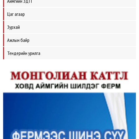
Аймгийн ЗДТГ
Цаг агаар
Зурхай
Ажлын байр
Тендерийн урилга