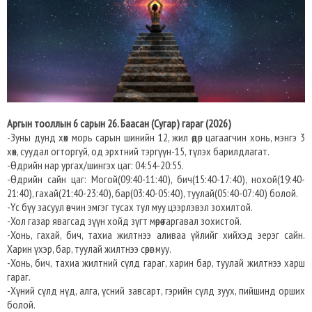
Аргын тооллын 6 сарын 26. Баасан (Сугар) гараг (2026)
-Зуны дунд хөх морь сарын шинийн 12, жил өдөр цагаагчин хонь, мэнгэ 3
хөх, суудал огторгуй, од эрхтний тэргүүн-15, түлэх барилдлагат.
-Өдрийн нар ургах/шингэх цаг: 04:54-20:55.
-Өдрийн сайн цаг: Могой(09:40-11:40), бич(15:40-17:40), нохой(19:40-
21:40), гахай(21:40-23:40), бар(03:40-05:40), туулай(05:40-07:40) болой.
-Үс бүү засуул өвчин эмгэг тусах тул муу цээрлэвэл зохилтой.
-Хол газар явагсад зүүн хойд зүгт мөрөө гаргавал зохистой.
-Хонь, гахай, бич, тахиа жилтнээ аливаа үйлийг хийхэд эерэг сайн.
Харин үхэр, бар, туулай жилтнээ сөрөг муу.
-Хонь, бич, тахиа жилтний сүлд гараг, харин бар, туулай жилтнээ харш
гараг.
-Хүний сүлд нүд, алга, үсний завсарт, гэрийн сүлд зуух, пийшинд орших
болой.