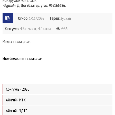
номхруулах үйлд сайн.
-Зурхайч Д. Цогтбаатар. утас: 966166686.
Огноо:
1/11/2026
Төрөл:
Зурхай
Сэтгүүлч:
Н.Батчимэг, Н.Лхагва
665
Мэдээ таалагдсан:
khovdnews.mn таалагдсан:
Сонгууль - 2020
Аймгийн ИТХ
Аймгийн ЗДТГ