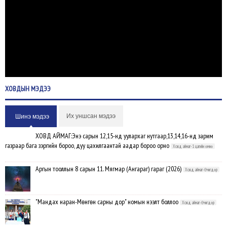
ХОВДЫН
МЭДЭЭ
Их уншсан мэдээ
Шинэ мэдээ
ХОВД АЙМАГ:Энэ сарын 12,15-нд уулархаг нутгаар,13,14,16-нд зарим
газраар бага зэргийн бороо, дуу цахилгаантай аадар бороо орно
Ховд аймаг-1 цагийн өмнө
Аргын тооллын 8 сарын 11. Мягмар (Ангараг) гараг (2026)
Ховд аймаг-Өчигдөр
"Мандах наран-Мөнгөн сарны дор" номын нээлт боллоо
Ховд аймаг-Өчигдөр