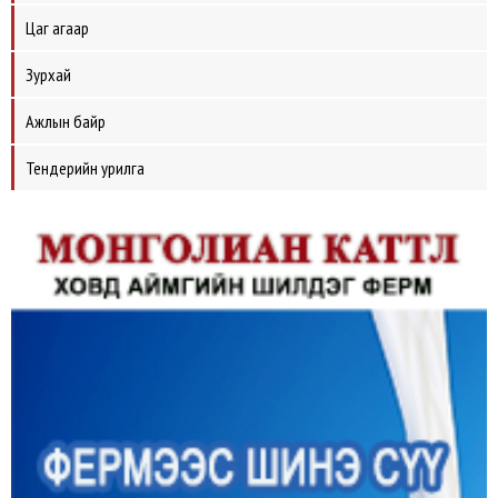
Цаг агаар
Зурхай
Ажлын байр
Тендерийн урилга