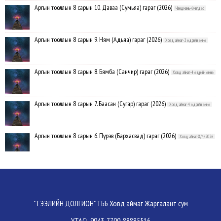
Аргын тооллын 8 сарын 10. Даваа (Сумьяа) гараг (2026)
Чандмань-Өчигдөр
Аргын тооллын 8 сарын 9. Ням (Адьяа) гараг (2026)
Ховд аймаг-2 өдрийн өмнө
Аргын тооллын 8 сарын 8. Бямба (Санчир) гараг (2026)
Ховд аймаг-4 өдрийн өмнө
Аргын тооллын 8 сарын 7. Баасан (Сугар) гараг (2026)
Ховд аймаг-4 өдрийн өмнө
Аргын тооллын 8 сарын 6. Пүрэв (Бархасвад) гараг (2026)
Ховд аймаг-8/4/2026
Аргын тооллын 8 сарын 5. Лхагва (Буд) гараг (2026)
Ховд аймаг-8/4/2026
Аргын тооллын 8 сарын 4. Мягмар (Ангараг) гараг (2026)
Ховд аймаг-8/3/2026
"ТЭЭЛИЙН ДОЛГИОН" ТББ Ховд аймаг Жаргалант сум
УТАС: 9943-7700, 88885516