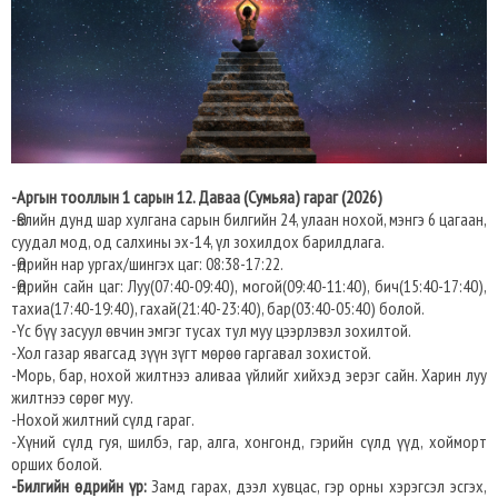
-Аргын тооллын 1 сарын 12. Даваа (Сумьяа) гараг (2026)
-Өвлийн дунд шар хулгана сарын билгийн 24, улаан нохой, мэнгэ 6 цагаан,
суудал мод, од салхины эх-14, үл зохилдох барилдлага.
-Өдрийн нар ургах/шингэх цаг: 08:38-17:22.
-Өдрийн сайн цаг: Луу(07:40-09:40), могой(09:40-11:40), бич(15:40-17:40),
тахиа(17:40-19:40), гахай(21:40-23:40), бар(03:40-05:40) болой.
-Үс бүү засуул өвчин эмгэг тусах тул муу цээрлэвэл зохилтой.
-Хол газар явагсад зүүн зүгт мөрөө гаргавал зохистой.
-Морь, бар, нохой жилтнээ аливаа үйлийг хийхэд эерэг сайн. Харин луу
жилтнээ сөрөг муу.
-Нохой жилтний сүлд гараг.
-Хүний сүлд гуя, шилбэ, гар, алга, хонгонд, гэрийн сүлд үүд, хойморт
орших болой.
-Билгийн өдрийн үр:
Замд гарах, дээл хувцас, гэр орны хэрэгсэл эсгэх,