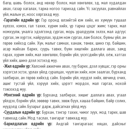
багш, шавь болох, анд нөхөр болох, мал хөнгөлөх, эд, мал худалдан
авах, газар хагалах, тариа ногоо тарихад сайн. Үс засуулах, равнайлах
үйл, малын үс, ноос хяргахад муу.
-Гарагийн өдрийн үр:
Гэр оронд өлзийтэй юм хийх, их хүмүүн тушаал
хүлээх, нэмэх, гал тахих, хурим хийх, үр тариа цэцэг жимс тарих, мал
номхуулж, уналга эдэлгээнд сургах, морь уралдуулж эхлэх, мал адгуус
сургах, эм хүртэх, найруулах, эрдэм ном сургах, лам болох, буяны үйл, ан
гөрөө хийхэд сайн. Хүн, малыг самнах, ханаж, төнөх, шинэ гэр, байшин,
асар майхан барих, суурь тавих, буян хишгийн даллага авах, замд
гарах, хурим хийх, мал хөнгөлөх, бэрийн үйл, үхэгсдийн үйл, оёж, хатгах
үйл хийх, шинэ дээл эсгэхэд муу.
-Жил өдрийн үр:
Хөлсний ажилчин авах, гүү барих, дээл хувцас, гэр орны
хэрэгсэл эсгэх, урлах үйлд суралцах, чуулган хийх, ном заалгах, бурханд
залбирах, ан гөрөө хийхэд сайн. Бэрийн үйл, нүүдэл хийх, өвчинд очих,
ашиг тустай үйл, хэрүүл хийх, цэрэгт мордох, мал гаргах, нохой
тэжээхэд муу.
-Мэнгэний өдрийн үр:
Бурханд залбирах, хишиг даллага авах, угаал
үйлдэх, бэрийн үйл, зөөвөр тавих, зөөж буух, хашаа байшин, байр солих,
нүүдэлд сайн. Бузарыг дарж, дайсагнах үйлд муу.
-Суудалын өдрийн үр:
Бурхан, тэнгэр тахих, чимэг зүүх, мод тарих, шав
тавихад сайн. Мод таслах, тангараг тавихад муу.
-Барилдлагын өдрийн үр:
Андгай тангарагаас няцах, дайсныг