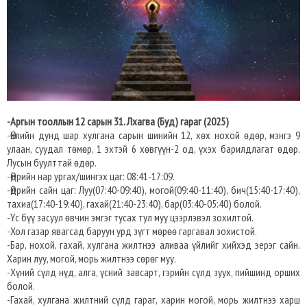
-Аргын тооллын 12 сарын 31. Лхагва (Буд) гараг (2025)
-Өвлийн дунд шар хулгана сарын шинийн 12, хөх нохой өдөр, мэнгэ 9
улаан, суудал төмөр, 1 эхтэй 6 хөвгүүн-2 од, үхэх барилдлагат өдөр.
Лусын буулттай өдөр.
-Өдрийн нар ургах/шингэх цаг: 08:41-17:09.
-Өдрийн сайн цаг: Луу(07:40-09:40), могой(09:40-11:40), бич(15:40-17:40),
тахиа(17:40-19:40), гахай(21:40-23:40), бар(03:40-05:40) болой.
-Үс бүү засуул өвчин эмгэг тусах тул муу цээрлэвэл зохилтой.
-Хол газар явагсад баруун урд зүгт мөрөө гаргавал зохистой.
-Бар, нохой, гахай, хулгана жилтнээ аливаа үйлийг хийхэд эерэг сайн.
Харин луу, могой, морь жилтнээ сөрөг муу.
-Хүний сүлд нүд, алга, үсний завсарт, гэрийн сүлд зуух, пийшинд орших
болой.
-Гахай, хулгана жилтний сүлд гараг, харин могой, морь жилтнээ харш