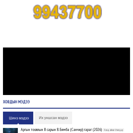
ХОВДЫН
МЭДЭЭ
Их уншсан мэдээ
Шинэ мэдээ
Аргын тооллын 8 сарын 8. Бямба (Санчир) гараг (2026)
Ховд аймаг-Өчигдөр