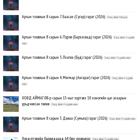
Аргын тооллын 8 сарын 7. Баасан (Сугар) гараг (2026)
Ховд аймаг-Өчигдөр
Аргын тооллын 8 сарын 6. Пүрэв (Бархасвад) гараг (2026)
Ховд аймаг-3 өдрийн
өмнө
Аргын тооллын 8 сарын 5. Лхагва (Буд) гараг (2026)
Ховд аймаг-3 өдрийн өмнө
Аргын тооллын 8 сарын 4. Мягмар (Ангараг) гараг (2026)
Ховд аймаг-4 өдрийн
өмнө
ХОВД АЙМАГ:08-р сарын 13-ныг хүртэлх 10 хоногийн цаг агаарын
урьдчилсан төлөв
Ховд аймаг-4 өдрийн өмнө
Аргын тооллын 8 сарын 3. Даваа (Сумьяа) гараг (2026)
Ховд аймаг-4 өдрийн өмнө
Хүндэтгэлийн барилдаанд 64 бөх оролцлоо
Ховд аймаг-5 өдрийн өмнө