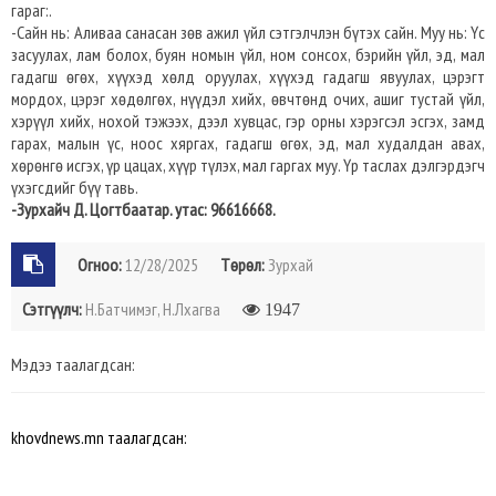
гараг:.
-Сайн нь: Аливаа санасан зөв ажил үйл сэтгэлчлэн бүтэх сайн. Муу нь: Үс
засуулах, лам болох, буян номын үйл, ном сонсох, бэрийн үйл, эд, мал
гадагш өгөх, хүүхэд хөлд оруулах, хүүхэд гадагш явуулах, цэрэгт
мордох, цэрэг хөдөлгөх, нүүдэл хийх, өвчтөнд очих, ашиг тустай үйл,
хэрүүл хийх, нохой тэжээх, дээл хувцас, гэр орны хэрэгсэл эсгэх, замд
гарах, малын үс, ноос хяргах, гадагш өгөх, эд, мал худалдан авах,
хөрөнгө исгэх, үр цацах, хүүр түлэх, мал гаргах муу. Үр таслах дэлгэрдэгч
үхэгсдийг бүү тавь.
-Зурхайч Д. Цогтбаатар. утас: 96616668.
Огноо:
12/28/2025
Төрөл:
Зурхай
Сэтгүүлч:
Н.Батчимэг, Н.Лхагва
1947
Мэдээ таалагдсан:
khovdnews.mn таалагдсан: