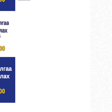
Хүндэтгэлийн барилдаанд 64 бөх оролцлоо
Ховд аймаг-8/3/2026
Улсын цол, чимэг хүртсэн бөхчүүд,
харваачдад хүндэтгэл үзүүлэв
Ховд
аймаг-8/2/2026
Үндэсний сурын харвааны шилдгүүд
тодорлоо
Ховд аймаг-8/2/2026
Ахмад бөхчүүд, харваачид, уяачдад
хүндэтгэл үзүүллээ
Ховд аймаг-8/2/2026
Шагайн харвааны шилдгүүд тодорлоо
Ховд
аймаг-8/2/2026
Өсвөрийн барилдаанд 32 бөх оролцов
Ховд
аймаг-8/2/2026
Аргын тооллын 8 сарын 2. Ням (Адьяа)
гараг (2026)
Ховд аймаг-8/2/2026