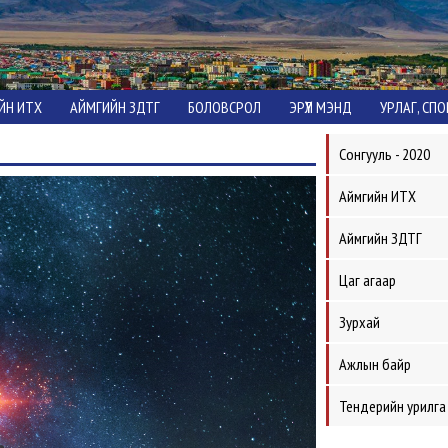
ЙН ИТХ
АЙМГИЙН ЗДТГ
БОЛОВСРОЛ
ЭРҮҮЛ МЭНД
УРЛАГ, СП
Сонгууль - 2020
Аймгийн ИТХ
Аймгийн ЗДТГ
Цаг агаар
Зурхай
Ажлын байр
Тендерийн урилга