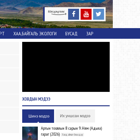
ОРТ
ХАА,БАЙГАЛЬ ЭКОЛОГИ
БУСАД
ЗАР
ХОВДЫН
МЭДЭЭ
Их уншсан мэдээ
Шинэ мэдээ
Аргын тооллын 8 сарын 9. Ням (Адьяа)
гараг (2026)
Ховд аймаг-Өнөөдөр