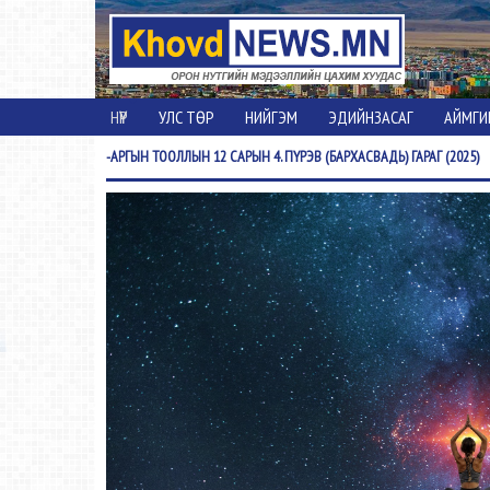
НҮҮР
УЛС ТӨР
НИЙГЭМ
ЭДИЙНЗАСАГ
АЙМГИ
-АРГЫН
ТООЛЛЫН 12 САРЫН 4. ПҮРЭВ (БАРХАСВАДЬ) ГАРАГ (2025)