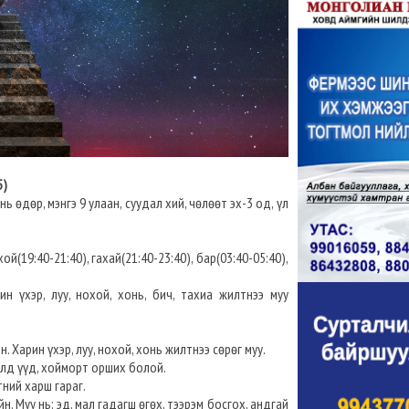
5)
ь өдөр, мэнгэ 9 улаан, суудал хий, чөлөөт эх-3 од, үл
ой(19:40-21:40), гахай(21:40-23:40), бар(03:40-05:40),
ин үхэр, луу, нохой, хонь, бич, тахиа жилтнээ муу
. Харин үхэр, луу, нохой, хонь жилтнээ сөрөг муу.
сүлд үүд, хойморт орших болой.
тний харш гараг.
н. Муу нь: эд, мал гадагш өгөх, тээрэм босгох, андгай