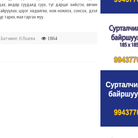
ах, өндөр суудалд суух, туг дарцаг хийсгэх, өвчин
 найруулах, цэрэг хөдөлгөх, ном номлох, сонсох, дээл
үр тарих, мал гаргах муу.
.Батчимэг, Н.Лхагва
1864