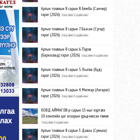
Аргын тооллын 8 сарын 8. Бямба (Санчир)
гараг (2026)
Ховд аймаг-2 өдрийн өмнө
Аргын тооллын 8 сарын 7. Баасан (Сугар)
гараг (2026)
Ховд аймаг-2 өдрийн өмнө
Аргын тооллын 8 сарын 6. Пүрэв
(Бархасвад) гараг (2026)
Ховд аймаг-4 өдрийн өмнө
Аргын тооллын 8 сарын 5. Лхагва (Буд)
гараг (2026)
Ховд аймаг-4 өдрийн өмнө
Аргын тооллын 8 сарын 4. Мягмар (Ангараг)
гараг (2026)
Ховд аймаг-5 өдрийн өмнө
ХОВД АЙМАГ:08-р сарын 13-ныг хүртэлх
10 хоногийн цаг агаарын урьдчилсан төлөв
Ховд аймаг-5 өдрийн өмнө
Аргын тооллын 8 сарын 3. Даваа (Сумьяа)
гараг (2026)
Ховд аймаг-5 өдрийн өмнө