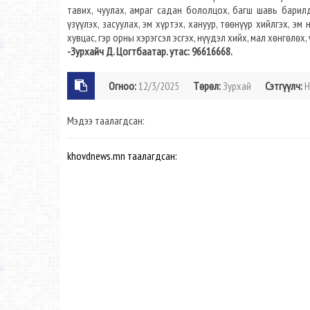
тавих, чуулах, амраг садан бололцох, багш шавь барилд
үзүүлэх, засуулах, эм хүртэх, хануур, төөнүүр хийлгэх, эм
хувцас, гэр орны хэрэгсэл эсгэх, нүүдэл хийх, мал хөнгөлөх, 
-Зурхайч Д. Цогтбаатар. утас: 96616668.
Огноо:
12/3/2025
Төрөл:
Зурхай
Сэтгүүлч:
Н
Мэдээ таалагдсан:
khovdnews.mn таалагдсан: