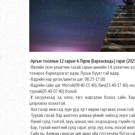
-Аргын тооллын 12 сарын 4. Пүрэв (Бархасвадь) гараг (202
-Өвлийн эхэн улаагчин гахай сарын шинийн 14, улаагчин хон
тохирох барилдлагат өдөр. Лусын буулттай өдөр.
-Өдрийн нар ургах/шингэх цаг: 08:23-17:00.​
-Өдрийн сайн цаг: Могой(09:40-11:40), бич(15:40-17:40), нох
туулай(05:40-07:40) болой.
-Үс засуулахад эд олох, төгс жаргалан болох сайн. Хар
цээрлэвэл зохилтой.
-Хол газар явагсад зүүн урд зүгт мөрөө гаргавал зохистой.
-Туулай, гахай, бар жилтнээ аливаа үйлийг хийхэд эерэг сайн
-Хүний сүлд толгой, эрүү, шанаа, чих, ходоодонд, гэрийн 
-Бар, туулай жилтний сүлд гараг, үхэр, луу, хонь, нохой жил
-Сайн нь: Аливаа санасан зөв ажил үйл сэтгэлчлэн бүтэх сай