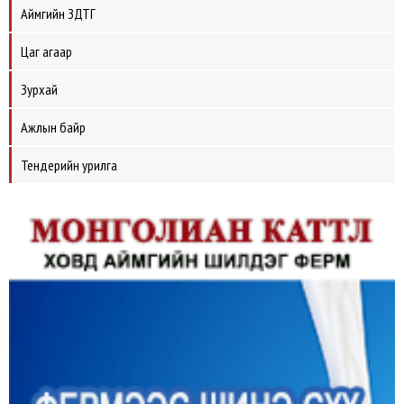
Аймгийн ЗДТГ
Цаг агаар
Зурхай
Ажлын байр
Тендерийн урилга