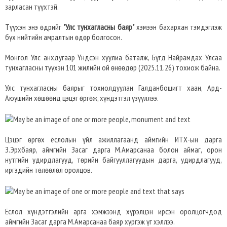
зарласан түүхтэй.
Түүхэн энэ өдрийг
"Улс тунхагласны баяр"
хэмээн бахархан тэмдэглэж
бүх нийтийн амралтын өдөр болгосон.
Монгол Улс анхдугаар Үндсэн хуулиа баталж, Бүгд Найрамдах Улсаа
тунхагласны түүхэн 101 жилийн ой өнөөдөр (2025.11.26) тохиож байна.
Улс тунхагласны баярыг тохиолдуулан Галданбошигт хаан, Ард-
Аюушийн хөшөөнд цэцэг өргөж, хүндэтгэл үзүүллээ.
Цэцэг өргөх ёслолын үйл ажиллагаанд аймгийн ИТХ-ын дарга
З.Эрхбаяр, аймгийн Засаг дарга М.Амарсанаа болон аймаг, орон
нутгийн удирдлагууд, төрийн байгууллагуудын дарга, удирдлагууд,
иргэдийн төлөөлөл оролцов.
Ёслол хүндэтгэлийн арга хэмжээнд хүрэлцэн ирсэн оролцогчдод
аймгийн Засаг дарга М.Амарсанаа баяр хүргэж үг хэллээ.