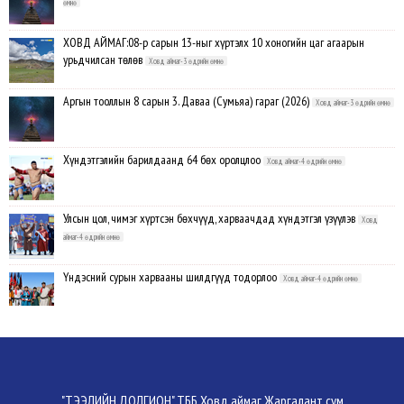
өмнө
ХОВД АЙМАГ:08-р сарын 13-ныг хүртэлх 10 хоногийн цаг агаарын
урьдчилсан төлөв
Ховд аймаг-3 өдрийн өмнө
Аргын тооллын 8 сарын 3. Даваа (Сумьяа) гараг (2026)
Ховд аймаг-3 өдрийн өмнө
Хүндэтгэлийн барилдаанд 64 бөх оролцлоо
Ховд аймаг-4 өдрийн өмнө
Улсын цол, чимэг хүртсэн бөхчүүд, харваачдад хүндэтгэл үзүүлэв
Ховд
аймаг-4 өдрийн өмнө
Үндэсний сурын харвааны шилдгүүд тодорлоо
Ховд аймаг-4 өдрийн өмнө
Ахмад бөхчүүд, харваачид, уяачдад хүндэтгэл үзүүллээ
Ховд аймаг-4 өдрийн
өмнө
Шагайн харвааны шилдгүүд тодорлоо
Ховд аймаг-4 өдрийн өмнө
"ТЭЭЛИЙН ДОЛГИОН" ТББ Ховд аймаг Жаргалант сум