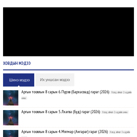
ХОВДЫН
МЭДЭЭ
Их уншсан мэдээ
Шинэ мэдээ
Аргын тооллын 8 сарын 6. Пүрэв (Бархасвад) гараг (2026)
Ховд аймаг-2 өдрийн
өмнө
Аргын тооллын 8 сарын 5. Лхагва (Буд) гараг (2026)
Ховд аймаг-2 өдрийн өмнө
Аргын тооллын 8 сарын 4. Мягмар (Ангараг) гараг (2026)
Ховд аймаг-3 өдрийн