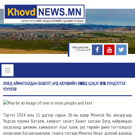
ХОВД
АЙМАГ:ГАЛДАН БОШГОТ, АРД АЮУШИЙН ХӨШӨӨНД ЦЭЦЭГ ӨРГӨЖ ХҮНДЭТГЭЛ
ҮЗҮҮЛЭВ
Тэртээ 1924 оны 11 дүгээр сарын 26-ны өдөр Монгол Улс анхдугаар
Үндсэн хуулиа баталж, хэмжээт засагт Хаант засгаас Бүгд найрамдах
засаглалд шилжин, хамжлагат ёсыг халж, улс төрийн шинэ тогтолцоог
хуульчлан баталгаажуулж, туурга тусгаар Монгол Улсыг дэлхий дахинд