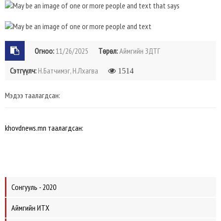
Огноо:
11/26/2025
Төрөл:
Аймгийн ЗДТГ
Сэтгүүлч:
Н.Батчимэг, Н.Лхагва
1514
Мэдээ таалагдсан:
khovdnews.mn таалагдсан:
Сонгууль - 2020
Аймгийн ИТХ