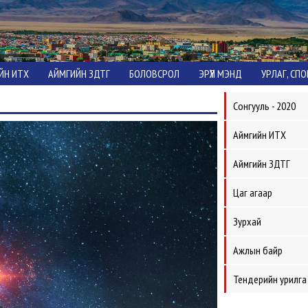
ЙН ИТХ
АЙМГИЙН ЗДТГ
БОЛОВСРОЛ
ЭРҮҮЛ МЭНД
УРЛАГ, СП
Сонгууль - 2020
Аймгийн ИТХ
Аймгийн ЗДТГ
Цаг агаар
Зурхай
Ажлын байр
Тендерийн урилга