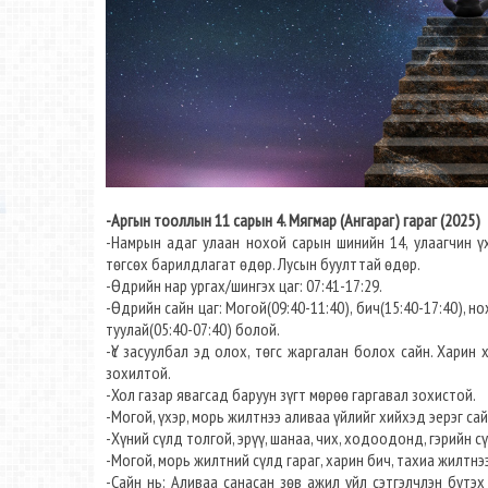
-Аргын тооллын 11 сарын 4. Мягмар (Ангараг) гараг (2025)
-Намрын адаг улаан нохой сарын шинийн 14, улаагчин үх
төгсөх барилдлагат өдөр. Лусын буулттай өдөр.
-Өдрийн нар ургах/шингэх цаг: 07:41-17:29.
-Өдрийн сайн цаг: Могой(09:40-11:40), бич(15:40-17:40), нох
туулай(05:40-07:40) болой.
-Үс засуулбал эд олох, төгс жаргалан болох сайн. Харин 
зохилтой.
-Хол газар явагсад баруун зүгт мөрөө гаргавал зохистой.
-Могой, үхэр, морь жилтнээ аливаа үйлийг хийхэд эерэг сайн
-Хүний сүлд толгой, эрүү, шанаа, чих, ходоодонд, гэрийн 
-Могой, морь жилтний сүлд гараг, харин бич, тахиа жилтнээ
-Сайн нь: Аливаа санасан зөв ажил үйл сэтгэлчлэн бүтэх 