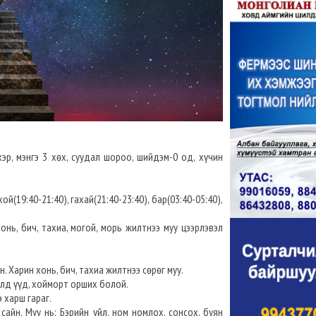
эр, мэнгэ 3 хөх, суудал шороо, шийдэм-0 од, хүчин
ой(19:40-21:40), гахай(21:40-23:40), бар(03:40-05:40),
хонь, бич, тахиа, могой, морь жилтнээ муу цээрлэвэл
. Харин хонь, бич, тахиа жилтнээ сөрөг муу.
сүлд үүд, хойморт орших болой.
 харш гараг.
сайн. Муу нь: Бэрийн үйл, ном номлох, сонсох, буян