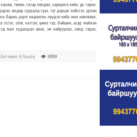
ханаж, төнөх, газар хөндөх, хариулга хийх, үр тарих,
 дарах, өндөр суудалд суух, туг дарцаг хийсгэх, урлан
оо барих, цэрэг хөдөлгөх, нүүдэл хийх, мал хөнгөлөх,
л эсгэх, оёж, хатгах, шинэ гэр, байшин, асар майхан
 эд мал худалдан авах, эм найруулах, замд гарах,
.Батчимэг, Н.Лхагва
1899