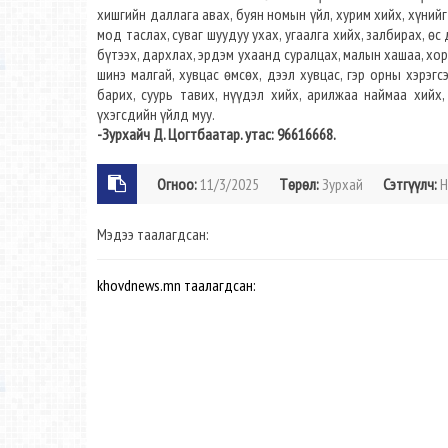
хишгийн даллага авах, буян номын үйл, хурим хийх, хүнийг 
мод таслах, суваг шуудуу ухах, угаалга хийх, залбирах, өс
бүтээх, дархлах, эрдэм ухаанд суралцах, малын хашаа, хор
шинэ малгай, хувцас өмсөх, дээл хувцас, гэр орны хэрэгсэ
барих, суурь тавих, нүүдэл хийх, арилжаа наймаа хийх,
үхэгсдийн үйлд муу.
-Зурхайч Д. Цогтбаатар. утас: 96616668.
Огноо:
11/3/2025
Төрөл:
Зурхай
Сэтгүүлч:
Н
Мэдээ таалагдсан:
khovdnews.mn таалагдсан: