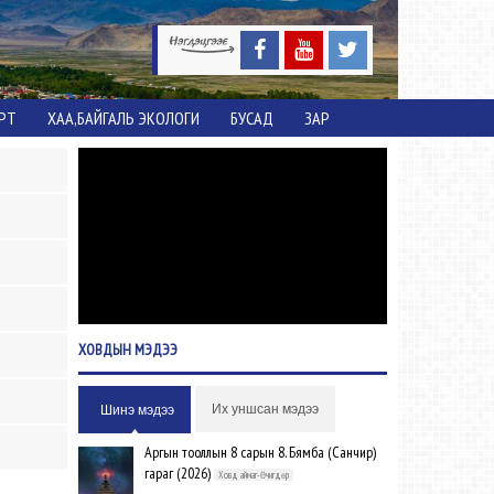
ОРТ
ХАА,БАЙГАЛЬ ЭКОЛОГИ
БУСАД
ЗАР
ХОВДЫН
МЭДЭЭ
Их уншсан мэдээ
Шинэ мэдээ
Аргын тооллын 8 сарын 8. Бямба (Санчир)
гараг (2026)
Ховд аймаг-Өчигдөр