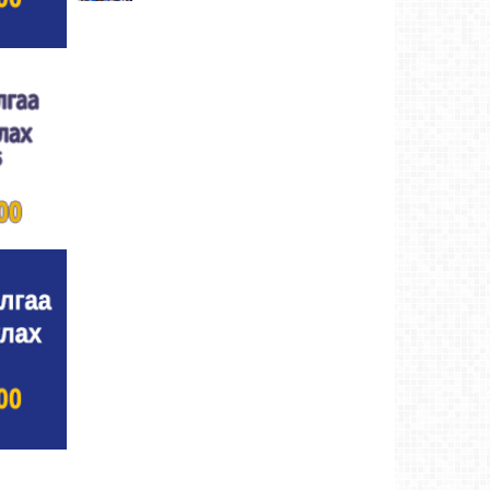
Улсын цол, чимэг хүртсэн бөхчүүд,
харваачдад хүндэтгэл үзүүлэв
Ховд аймаг-5
өдрийн өмнө
Үндэсний сурын харвааны шилдгүүд
тодорлоо
Ховд аймаг-5 өдрийн өмнө
Ахмад бөхчүүд, харваачид, уяачдад
хүндэтгэл үзүүллээ
Ховд аймаг-5 өдрийн өмнө
Шагайн харвааны шилдгүүд тодорлоо
Ховд
аймаг-5 өдрийн өмнө
Өсвөрийн барилдаанд 32 бөх оролцов
Ховд
аймаг-5 өдрийн өмнө
Аргын тооллын 8 сарын 2. Ням (Адьяа)
гараг (2026)
Ховд аймаг-5 өдрийн өмнө
Халхын Эрхэмбаяр Монгол Улсын
“УРЛАГИЙН ГАВЬЯАТ ЗҮТГЭЛТЭН” цол