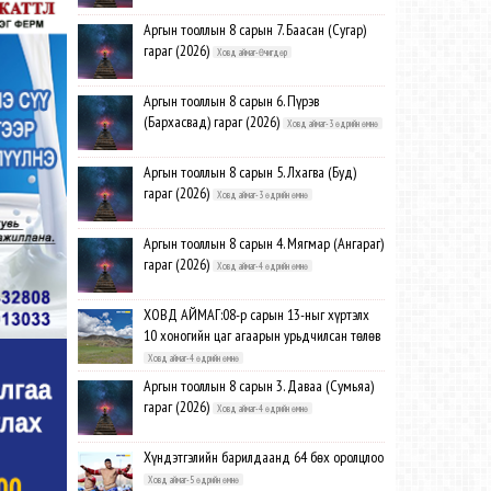
Аргын тооллын 8 сарын 7. Баасан (Сугар)
гараг (2026)
Ховд аймаг-Өчигдөр
Аргын тооллын 8 сарын 6. Пүрэв
(Бархасвад) гараг (2026)
Ховд аймаг-3 өдрийн өмнө
Аргын тооллын 8 сарын 5. Лхагва (Буд)
гараг (2026)
Ховд аймаг-3 өдрийн өмнө
Аргын тооллын 8 сарын 4. Мягмар (Ангараг)
гараг (2026)
Ховд аймаг-4 өдрийн өмнө
ХОВД АЙМАГ:08-р сарын 13-ныг хүртэлх
10 хоногийн цаг агаарын урьдчилсан төлөв
Ховд аймаг-4 өдрийн өмнө
Аргын тооллын 8 сарын 3. Даваа (Сумьяа)
гараг (2026)
Ховд аймаг-4 өдрийн өмнө
Хүндэтгэлийн барилдаанд 64 бөх оролцлоо
Ховд аймаг-5 өдрийн өмнө