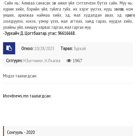
-Сайн нь: Аливаа санасан зөв ажил үйл сэтгэлчлэн бүтэх сайн. Муу нь:
хурим хийх, бэрийн үйл, гуйлга гуйх, их хэрэг үүсгэх, нууц зөвлөгөөн, ном
унших, арилжаа наймаа хийх, эд, мал худалдан авах, эд хөрөнгө
зээлдүүлэх, нэхэх, үзмэр үзэх, мал агтлах, замд гарах, нүүдэл хийх,
улайны үйл, хиншүү хярвас гаргах, мал гаргах муу.
-Зурхайч Д. Цогтбаатар. утас: 96616668.
Огноо:
10/28/2025
Төрөл:
Зурхай
Сэтгүүлч:
Н.Батчимэг, Н.Лхагва
1967
Мэдээ таалагдсан:
khovdnews.mn таалагдсан:
Сонгууль - 2020