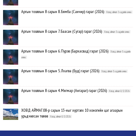
Аргын тооллын 8 сарын 8. Бямба (Санчир) гараг (2026)
Ховд аймаг-3 өдрийн өмнө
Аргын тооллын 8 сарын 7. Баасан (Сугар) гараг (2026)
Ховд аймаг-3 өдрийн өмнө
Аргын тооллын 8 сарын 6. Пүрэв (Бархасвад) гараг (2026)
Ховд аймаг-5 өдрийн
өмнө
Аргын тооллын 8 сарын 5. Лхагва (Буд) гараг (2026)
Ховд аймаг-5 өдрийн өмнө
Аргын тооллын 8 сарын 4. Мягмар (Ангараг) гараг (2026)
Ховд аймаг-8/3/2026
ХОВД АЙМАГ:08-р сарын 13-ныг хүртэлх 10 хоногийн цаг агаарын
урьдчилсан төлөв
Ховд аймаг-8/3/2026
Аргын тооллын 8 сарын 3. Даваа (Сумьяа) гараг (2026)
Ховд аймаг-8/3/2026