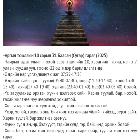
-Аргын тооллын 10 сарын 31. Баасан (Сугар) гараг (2025)
-Намрын адаг улаан нохой сарын шинийн 10, харагчин тахиа, мэнгэ 7
улаан, суудал уул, тооно-22 од, идэр барилдлагат өдөр.
-Өдрийн нар ургах/шингэх цаг: 07:35-17:36.
-Өдрийн сайн цаг: Туулай(05:40-07:40), морь(11:40-13:40), хонь(13:40-
15:40), тахиа(17:40-19:40), хулгана(23:40-01:40), бар(03:40-05:40), болой.
-Үс засуулахад эрхтэн хүчин дэлгэрэх сайн. Харин туулай, бар, нохой,
гахай жилтнээ муу цээрлэвэл зохилтой.
-Хол газар явагсад зүүн хойд зүгт мөрөө гаргавал зохистой.
-Үхэр, могой, тахиа, хонь, бич жилтнээ аливаа үйлийг хийхэд эерэг сайн.
Харин туулай, бар жилтнээ сөрөг муу.
-Хүний сүлд ам, мөр, бэлхүүст, гэрийн сүлд гэр, байшинд орших болой.
-Хонь, бич, тахиа жилтний сүлд гараг, харин бар, туулай жилтнээ муу
гараг.