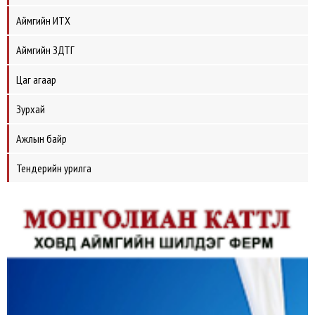
Аймгийн ИТХ
Аймгийн ЗДТГ
Цаг агаар
Зурхай
Ажлын байр
Тендерийн урилга