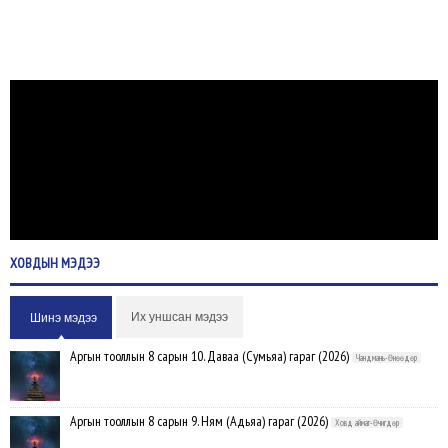
ХОВДЫН
МЭДЭЭ
Их уншсан мэдээ
Шинэ мэдээ
Аргын тооллын 8 сарын 10. Даваа (Сумьяа) гараг (2026)
Чандмань-Өнөөдөр
Аргын тооллын 8 сарын 9. Ням (Адьяа) гараг (2026)
Ховд аймаг-Өчигдөр