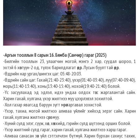
-Аргын тооллын 8 сарын 16. Бямба (Санчир) гараг (2025)
-Билгийн тооллын 23, улаагчин могой, мэнгэ 2 хар, суудал шороо, 1
эхтэй 6 хөвгүүн-2 од, түлэх барилдлагат өдөр. Лусын буулттай өдөр.
-Өдрийн нар ургах/шингэх цаг: 05:48-20:03.​
-Өдрийн сайн цаг: Гахай(21:40-23:40), үхэр(01:40-03:40), луу(07:40-09:40),
морь(11:40-13:40), хонь(13:40-15:40), нохой(19:40-21:40) болой.
-Үс засуулахад эд эдлэл, идээ ундаа олдох төгс жаргалантай сайн.
Харин гахай, хулгана, үхэр жилтнээ муу цээрлэвэл зохилтой.
-Хол газар явагсад баруун зүгт мөрөө гаргавал зохистой.
-Үхэр, тахиа, могой жилтнээ аливаа үйлийг хийхэд эерэг сайн. Харин
гахай, хулгана жилтнээ сөрөг муу.
-Хүний сүлд элэг, сүүж, хөл, хөмхийд, гэрийн сүлд шүтээнд орших болой.
-Үхэр жилтний сүлд гараг, харин гахай, хулгана жилтнээ харш гараг.
-Аливаа санасан зөв үйл сэтгэлчлэн бүтмүй. Харин бурхан сахиус тахих,