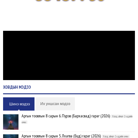
ХОВДЫН
МЭДЭЭ
Их уншсан мэдээ
Шинэ мэдээ
Аргын тооллын 8 сарын 6. Пүрэв (Бархасвад) гараг (2026)
Ховд аймаг-2 өдрийн
өмнө
Аргын тооллын 8 сарын 5. Лхагва (Буд) гараг (2026)
Ховд аймаг-2 өдрийн өмнө