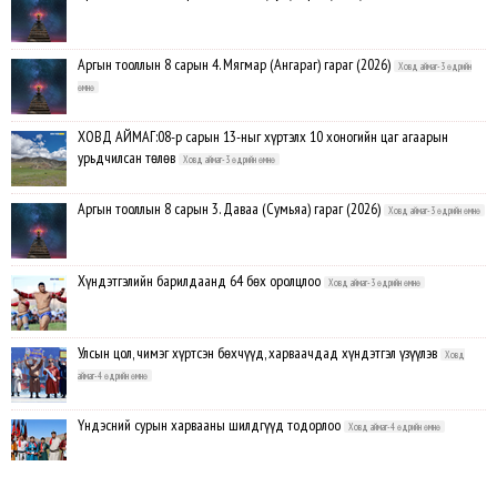
Аргын тооллын 8 сарын 4. Мягмар (Ангараг) гараг (2026)
Ховд аймаг-3 өдрийн
өмнө
ХОВД АЙМАГ:08-р сарын 13-ныг хүртэлх 10 хоногийн цаг агаарын
урьдчилсан төлөв
Ховд аймаг-3 өдрийн өмнө
Аргын тооллын 8 сарын 3. Даваа (Сумьяа) гараг (2026)
Ховд аймаг-3 өдрийн өмнө
Хүндэтгэлийн барилдаанд 64 бөх оролцлоо
Ховд аймаг-3 өдрийн өмнө
Улсын цол, чимэг хүртсэн бөхчүүд, харваачдад хүндэтгэл үзүүлэв
Ховд
аймаг-4 өдрийн өмнө
Үндэсний сурын харвааны шилдгүүд тодорлоо
Ховд аймаг-4 өдрийн өмнө