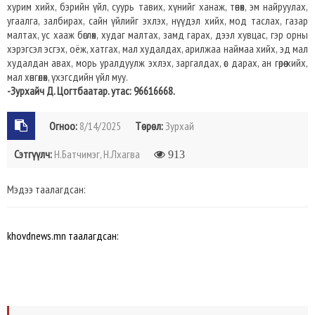
хурим хийх, бэрийн үйл, суурь тавих, хүнийг ханаж, төнөх, эм найруулах,
угаалга, залбирах, сайн үйлийг эхлэх, нүүдэл хийх, мод таслах, газар
малтах, ус хааж бөглөх, худаг малтах, замд гарах, дээл хувцас, гэр орны
хэрэгсэл эсгэх, оёж, хатгах, мал худалдах, арилжаа наймаа хийх, эд мал
худалдан авах, морь уралдуулж эхлэх, заргалдах, өс дарах, ан гөрөө хийх,
мал хөнгөлөх, үхэгсдийн үйл муу.
-Зурхайч Д. Цогтбаатар. утас: 96616668.
Огноо:
8/14/2025
Төрөл:
Зурхай
Сэтгүүлч:
Н.Батчимэг, Н.Лхагва
913
Мэдээ таалагдсан:
khovdnews.mn таалагдсан: